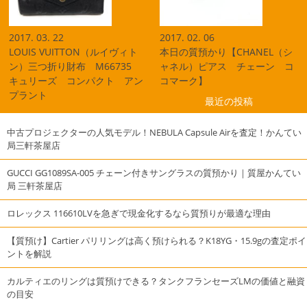
2017. 03. 22
2017. 02. 06
LOUIS VUITTON（ルイヴィト
本日の質預かり【CHANEL（シ
ン）三つ折り財布 M66735
ャネル）ピアス チェーン コ
キュリーズ コンパクト アン
コマーク】
プラント
最近の投稿
中古プロジェクターの人気モデル！NEBULA Capsule Airを査定！かんてい
局三軒茶屋店
GUCCI GG1089SA-005 チェーン付きサングラスの質預かり｜質屋かんてい
局 三軒茶屋店
ロレックス 116610LVを急ぎで現金化するなら質預りが最適な理由
【質預け】Cartier パリリングは高く預けられる？K18YG・15.9gの査定ポイ
ントを解説
カルティエのリングは質預けできる？タンクフランセーズLMの価値と融資
の目安