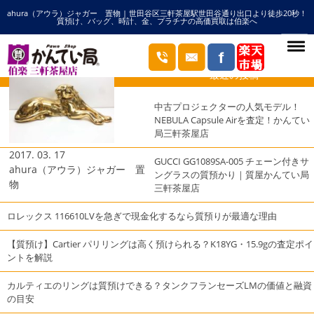
ahura（アウラ）ジャガー 置物 | 世田谷区三軒茶屋駅世田谷通り出口より徒歩20秒！
HOME
アウラの記事一覧
質預け、バッグ、時計、金、プラチナの高価買取は伯楽へ
ブログ
最近の投稿
中古プロジェクターの人気モデル！
NEBULA Capsule Airを査定！かんてい
局三軒茶屋店
2017. 03. 17
GUCCI GG1089SA-005 チェーン付きサ
ahura（アウラ）ジャガー 置
ングラスの質預かり｜質屋かんてい局
物
三軒茶屋店
ロレックス 116610LVを急ぎで現金化するなら質預りが最適な理由
【質預け】Cartier パリリングは高く預けられる？K18YG・15.9gの査定ポイ
ントを解説
カルティエのリングは質預けできる？タンクフランセーズLMの価値と融資
の目安