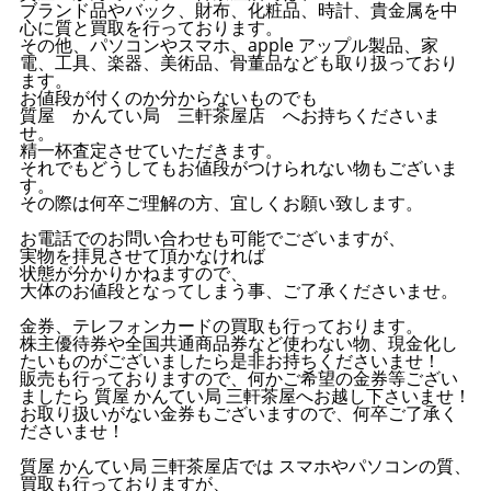
ブランド品やバック、財布、化粧品、時計、貴金属を中
心に質と買取を行っております。
その他、パソコンやスマホ、apple アップル製品、家
電、工具、楽器、美術品、骨董品なども取り扱っており
ます。
お値段が付くのか分からないものでも
質屋 かんてい局 三軒茶屋店 へお持ちくださいま
せ。
精一杯査定させていただきます。
それでもどうしてもお値段がつけられない物もございま
す。
その際は何卒ご理解の方、宜しくお願い致します。
お電話でのお問い合わせも可能でございますが、
実物を拝見させて頂かなければ
状態が分かりかねますので、
大体のお値段となってしまう事、ご了承くださいませ。
金券、テレフォンカードの買取も行っております。
株主優待券や全国共通商品券など使わない物、現金化し
たいものがございましたら是非お持ちくださいませ！
販売も行っておりますので、何かご希望の金券等ござい
ましたら 質屋 かんてい局 三軒茶屋へお越し下さいませ！
お取り扱いがない金券もございますので、何卒ご了承く
ださいませ！
質屋 かんてい局 三軒茶屋店では スマホやパソコンの質、
買取も行っておりますが、