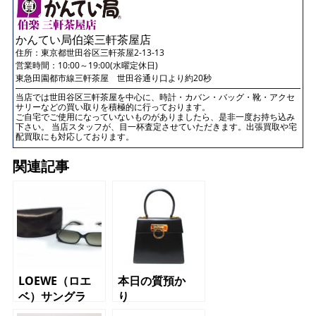
かんてい局伯楽三軒茶屋店
住所：
東京都世田谷区三軒茶屋2-13-13
営業時間：10:00～19:00(水曜定休日)
東急田園都市線三軒茶屋 世田谷通り口より約20秒
当店では世田谷区三軒茶屋を中心に、時計・カバン・バッグ・靴・アクセ
サリーなどの買い取りを積極的に行っております。
ご自宅でご使用になっていないものがありましたら、是非一度お持ち込み
下さい。 当店スタッフが、目一杯査定させていただきます。出張買取や宅
配買取にも対応しております。
関連記事
LOEWE（ロエ
本日の質預か
ベ）サングラ
り
ス オリーブ
FERRAGAMO（フ