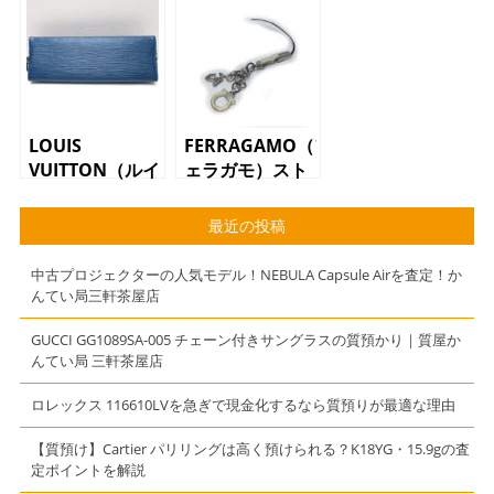
メンズ
ェラガモ）
2WAYバッグ
LOUIS
FERRAGAMO（フ
VUITTON（ルイ
ェラガモ）スト
ヴィトン）
ラップ ガンチ
M56545 ペン
ーニ レザー
最近の投稿
ケース エピ
ブルー
中古プロジェクターの人気モデル！NEBULA Capsule Airを査定！か
んてい局三軒茶屋店
GUCCI GG1089SA-005 チェーン付きサングラスの質預かり｜質屋か
んてい局 三軒茶屋店
ロレックス 116610LVを急ぎで現金化するなら質預りが最適な理由
【質預け】Cartier パリリングは高く預けられる？K18YG・15.9gの査
定ポイントを解説