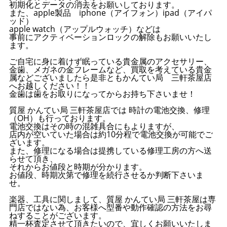
初期化とデータの消去をお願いしております。
また、apple製品 iphone（アイフォン）ipad（アイパ
ッド）
apple watch（アップルウォッチ）などは
事前にアクティベーションロックの解除もお願いいたし
ます。
ご自宅に身に着けず眠っている貴金属のアクセサリー、
金歯、メガネの金フレームなど、買取を考えている貴金
属などございましたら是非ともかんてい局 三軒茶屋店
へお越しください！！
金歯は歯をお取りになってからお持ち下さいませ！
質屋 かんてい局 三軒茶屋店では 時計の電池交換、修理
（OH）も行っております。
電池交換はその時の混雑具合にもよりますが、
店内が空いていた場合は約10分程で電池交換が可能でご
ざいます。
また、修理になる場合は提携している修理工房の方へ送
らせて頂き、
それからお値段と時期が分かります。
お値段、時期次第で修理を続行させるか判断下さいま
せ。
楽器、工具に関しまして、質屋 かんてい局 三軒茶屋は専
門店ではない為、お客様へ型番や動作確認の方法をお尋
ねすることがございます。
精一杯査定させて頂きたいので、宜しくお願いいたしま