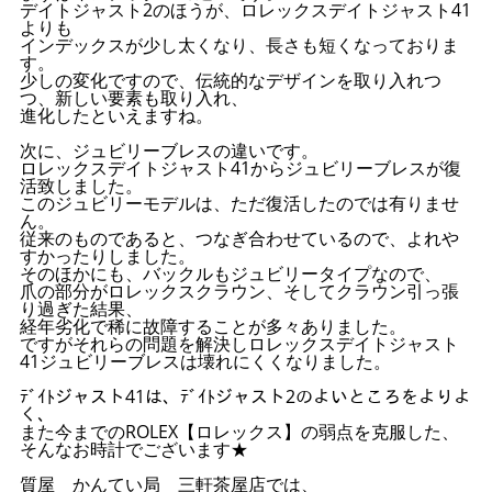
デイトジャスト2のほうが、ロレックスデイトジャスト41
よりも
インデックスが少し太くなり、長さも短くなっておりま
す。
少しの変化ですので、伝統的なデザインを取り入れつ
つ、新しい要素も取り入れ、
進化したといえますね。
次に、ジュビリーブレスの違いです。
ロレックスデイトジャスト41からジュビリーブレスが復
活致しました。
このジュビリーモデルは、ただ復活したのでは有りませ
ん。
従来のものであると、つなぎ合わせているので、よれや
すかったりしました。
そのほかにも、バックルもジュビリータイプなので、
爪の部分がロレックスクラウン、そしてクラウン引っ張
り過ぎた結果、
経年劣化で稀に故障することが多々ありました。
ですがそれらの問題を解決しロレックスデイトジャスト
41ジュビリーブレスは壊れにくくなりました。
ﾃﾞｲﾄジャスト41は、ﾃﾞｲﾄジャスト2のよいところをよりよ
く、
また今までのROLEX【ロレックス】の弱点を克服した、
そんなお時計でございます★
質屋 かんてい局 三軒茶屋店では、