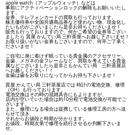
apple watch（アップルウォッチ）などは
事前にアクティベーションロックの解除もお願いいたし
ます。
金券、テレフォンカードの買取も行っております。
株主優待券や全国共通商品券など使わない物、現金化し
たいものがございましたら是非お持ちくださいませ！
販売も行っておりますので、何かご希望の金券等ござい
ましたら 質屋 かんてい局 三軒茶屋へお越し下さいませ！
お取り扱いがない金券もございますので、何卒ご了承く
ださいませ！
ご自宅に身に着けず眠っている貴金属のアクセサリー、
金歯、メガネの金フレームなど、買取を考えている貴金
属などございましたら是非ともかんてい局 三軒茶屋店
へお越しください！！
金歯は歯をお取りになってからお持ち下さいませ！
質屋 かんてい局 三軒茶屋店では 時計の電池交換、修理
（OH）も行っております。
電池交換はその時の混雑具合にもよりますが、
店内が空いていた場合は約10分程で電池交換が可能でご
ざいます。
また、修理になる場合は提携している修理工房の方へ送
らせて頂き、
それからお値段と時期が分かります。
お値段、時期次第で修理を続行させるか判断下さいま
せ。