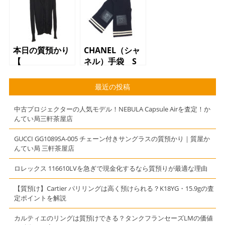
ー）ネックレ
ンドファスナー
ス オープンハ
長財布 ネメ
ート シルバー
ス】
（SV925）】
本日の質預かり
CHANEL（シャ
【
ネル）手袋 S
BURBERRY（バ
サイズ ブラッ
ーバリー）カー
ク ココマーク
最近の投稿
ディガン M
ブラック】
中古プロジェクターの人気モデル！NEBULA Capsule Airを査定！か
んてい局三軒茶屋店
GUCCI GG1089SA-005 チェーン付きサングラスの質預かり｜質屋か
んてい局 三軒茶屋店
ロレックス 116610LVを急ぎで現金化するなら質預りが最適な理由
【質預け】Cartier パリリングは高く預けられる？K18YG・15.9gの査
定ポイントを解説
カルティエのリングは質預けできる？タンクフランセーズLMの価値