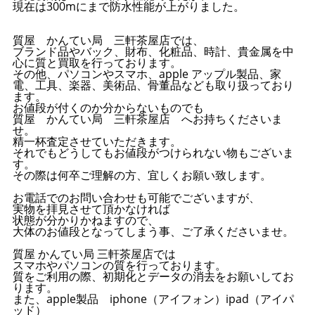
現在は300mにまで防水性能が上がりました。
質屋 かんてい局 三軒茶屋店では、
ブランド品やバック、財布、化粧品、時計、貴金属を中
心に質と買取を行っております。
その他、パソコンやスマホ、apple アップル製品、家
電、工具、楽器、美術品、骨董品なども取り扱っており
ます。
お値段が付くのか分からないものでも
質屋 かんてい局 三軒茶屋店 へお持ちくださいま
せ。
精一杯査定させていただきます。
それでもどうしてもお値段がつけられない物もございま
す。
その際は何卒ご理解の方、宜しくお願い致します。
お電話でのお問い合わせも可能でございますが、
実物を拝見させて頂かなければ
状態が分かりかねますので、
大体のお値段となってしまう事、ご了承くださいませ。
質屋 かんてい局 三軒茶屋店では
スマホやパソコンの質を行っております。
質をご利用の際、初期化とデータの消去をお願いしてお
ります。
また、apple製品 iphone（アイフォン）ipad（アイパ
ッド）