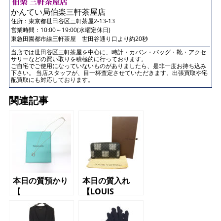
かんてい局伯楽三軒茶屋店
住所：
東京都世田谷区三軒茶屋2-13-13
営業時間：10:00～19:00(水曜定休日)
東急田園都市線三軒茶屋 世田谷通り口より約20秒
当店では世田谷区三軒茶屋を中心に、時計・カバン・バッグ・靴・アクセ
サリーなどの買い取りを積極的に行っております。
ご自宅でご使用になっていないものがありましたら、是非一度お持ち込み
下さい。 当店スタッフが、目一杯査定させていただきます。出張買取や宅
配買取にも対応しております。
関連記事
本日の質預かり
本日の質入れ
【
【LOUIS
TIFFANY&Co.
VUITTON（ルイ
（ティファニ
ヴィトン）ラウ