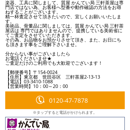
楽器、工具に関しまして、質屋 かんてい局 三軒茶屋は専
門店ではない為、お客様へ型番や動作確認の方法をお尋
ねすることがございます。
精一杯査定させて頂きたいので、宜しくお願いいたしま
す。
美術品、骨董品に関しましては、質屋 かんてい局 三軒茶
屋店は 専門ではありませんので、提携している美術省に
てご査定をさせていただきます。
その為、お品物をお預かりさせて頂き、また、お日にち
も頂きます事をご理解下さいませ。
分からない事がございましたら
お電話くださいませ★
ご査定だけのご利用でも大歓迎でございます！
【郵便番号】〒154-0024
【住所】東京都 世田谷区 三軒茶屋2-13-13
【電話】03-3410-1088
【営業時間】10：00～20：00
0120-47-7878
※タップすると電話がかけられます。