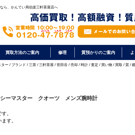
なら、かんてい局伯楽三軒茶屋店へ
買取方法のご案内
修理
質預かりのご案内
よ
スター
/
ブランド
/
三茶
/
三軒茶屋
/
世田谷
/
売却
/
時計
/
査定
/
買い物
/
買取
/
質
/
50 シーマスター クオーツ メンズ腕時計
です。
います。