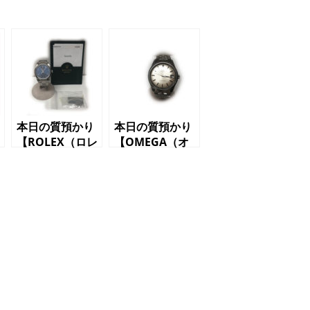
本日の質預かり
本日の質預かり
【ROLEX（ロレ
【OMEGA（オ
ックス）エアキ
メガ）シーマス
ング 1400M
ター Ca1565
F番 03年頃
メンズ腕時計】
メンズ腕時計】