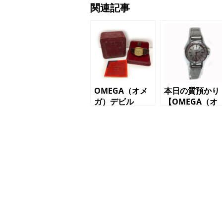
関連記事
OMEGA（オメ
本日の質預かり
ガ）デビル
【OMEGA（オ
1332 クオー
メガ）DE
ツ メンズ腕時
VILLE デビ
計
ル オートマテ
ィック SS】