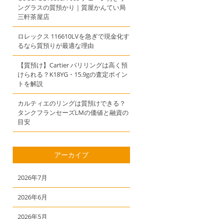
ングラスの質預かり｜質屋かんてい局
三軒茶屋店
ロレックス 116610LVを急ぎで現金化す
るなら質預りが最適な理由
【質預け】Cartier パリリングは高く預
けられる？K18YG・15.9gの査定ポイン
トを解説
カルティエのリングは質預けできる？
タンクフランセーズLMの価値と融資の
目安
アーカイブ
2026年7月
2026年6月
2026年5月