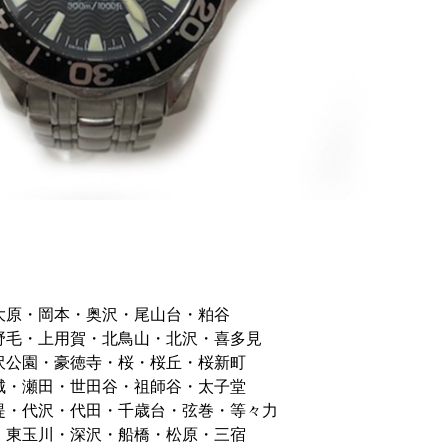
大原・岡本・奥沢・尾山台・粕谷
野毛・上用賀・北鳥山・北沢・喜多見
沢公園・豪徳寺・桜・桜丘・桜新町
城・瀬田・世田谷・祖師谷・太子堂
堤・代沢・代田・千歳台・弦巻・等々力
・東玉川・深沢・船橋・松原・三宿