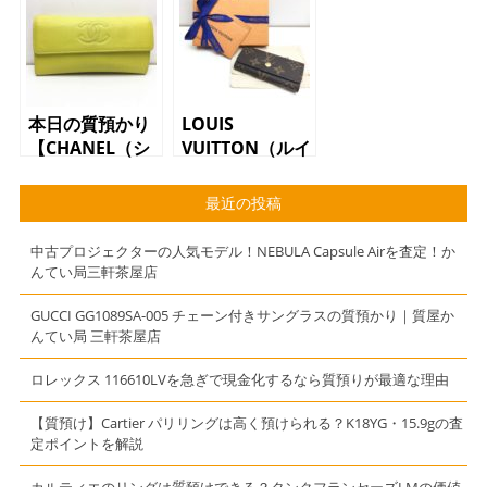
トンバッグ
チ M51980
M41526 スピ
ポシェット ア
ーディ30 ハン
クセソワ―ル
ドバッグ モノ
モノグラム】
グラム】
本日の質預かり
LOUIS
【CHANEL（シ
VUITTON（ルイ
ャネル）キャビ
ヴィトン）キー
アスキン 長財
ケース
最近の投稿
布 ライムイエ
M62631 ミュ
ロー】
ルティクレ
中古プロジェクターの人気モデル！NEBULA Capsule Airを査定！か
んてい局三軒茶屋店
GUCCI GG1089SA-005 チェーン付きサングラスの質預かり｜質屋か
んてい局 三軒茶屋店
ロレックス 116610LVを急ぎで現金化するなら質預りが最適な理由
【質預け】Cartier パリリングは高く預けられる？K18YG・15.9gの査
定ポイントを解説