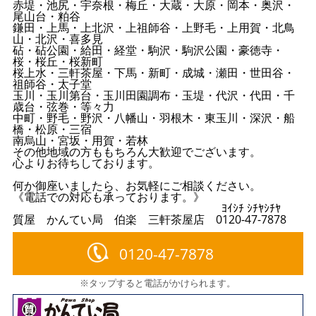
赤堤・池尻・宇奈根・梅丘・大蔵・大原・岡本・奥沢・
尾山台・粕谷
鎌田・上馬・上北沢・上祖師谷・上野毛・上用賀・北鳥
山・北沢・喜多見
砧・砧公園・給田・経堂・駒沢・駒沢公園・豪徳寺・
桜・桜丘・桜新町
桜上水・三軒茶屋・下馬・新町・成城・瀬田・世田谷・
祖師谷・太子堂
玉川・玉川第台・玉川田園調布・玉堤・代沢・代田・千
歳台・弦巻・等々力
中町・野毛・野沢・八幡山・羽根木・東玉川・深沢・船
橋・松原・三宿
南烏山・宮坂・用賀・若林
その他地域の方ももちろん大歓迎でございます。
心よりお待ちしております。
何か御座いましたら、お気軽にご相談ください。
《電話での対応も承っております。》
ﾖｲｼﾁ ｼﾁﾔｼﾁﾔ
質屋 かんてい局 伯楽 三軒茶屋店 0120-47-7878
0120-47-7878
※タップすると電話がかけられます。