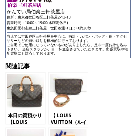
かんてい局伯楽三軒茶屋店
住所：
東京都世田谷区三軒茶屋2-13-13
営業時間：10:00～19:00(水曜定休日)
東急田園都市線三軒茶屋 世田谷通り口より約20秒
当店では世田谷区三軒茶屋を中心に、時計・カバン・バッグ・靴・アクセ
サリーなどの買い取りを積極的に行っております。
ご自宅でご使用になっていないものがありましたら、是非一度お持ち込み
下さい。 当店スタッフが、目一杯査定させていただきます。出張買取や宅
配買取にも対応しております。
関連記事
本日の質預かり
【 LOUIS
【LOUIS
VUITTON（ルイ
VUITTON（ルイ
ヴィトン）アク
ヴィトン）ボス
セサリーポー