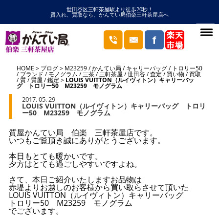
世田谷区三軒茶屋駅より徒歩20秒！
質入れ、買取なら、かんてい局伯楽三軒茶屋店へ
HOME
ブログ
M23259
/
かんてい局
/
キャリーバッグ
/
トロリー50
/
ブランド
/
モノグラム
/
三茶
/
三軒茶屋
/
世田谷
/
査定
/
買い物
/
買取
/
質
/
質屋
/
鑑定
LOUIS VUITTON（ルイヴィトン）キャリーバッ
グ トロリー50 M23259 モノグラム
2017. 05. 29
LOUIS VUITTON（ルイヴィトン）キャリーバッグ トロリ
ー50 M23259 モノグラム
質屋かんてい局 伯楽 三軒茶屋店です。
いつもご覧頂き誠にありがとうございます。
本日もとても暖かいです。
夕方はとても過ごしやすいですよね。
さて、本日ご紹介いたしますお品物は
赤堤よりお越しのお客様から買い取らさせて頂いた
LOUIS VUITTON（ルイヴィトン）キャリーバッグ
トロリー50 M23259 モノグラム
でございます。