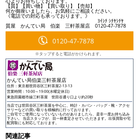
心よりお待ちしております。
【質】【買い物】【買い取り】【売却】
何か御座いましたら、お気軽にご相談ください。
《電話での対応も承っております。》
ﾖｲｼﾁ ｼﾁﾔｼﾁﾔ
質屋 かんてい局 伯楽 三軒茶屋店 0120-47-7878
0120-47-7878
※タップすると電話がかけられます。
かんてい局伯楽三軒茶屋店
住所：
東京都世田谷区三軒茶屋2-13-13
営業時間：10:00～19:00(水曜定休日)
東急田園都市線三軒茶屋 世田谷通り口より約20秒
当店では世田谷区三軒茶屋を中心に、時計・カバン・バッグ・靴・アクセ
サリーなどの買い取りを積極的に行っております。
ご自宅でご使用になっていないものがありましたら、是非一度お持ち込み
下さい。 当店スタッフが、目一杯査定させていただきます。出張買取や宅
配買取にも対応しております。
関連記事