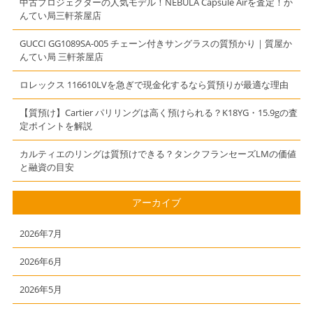
中古プロジェクターの人気モデル！NEBULA Capsule Airを査定！か
クセソワ―ル
エアズール シ
んてい局三軒茶屋店
モノグラム】
ョルダーバッ
グ】
GUCCI GG1089SA-005 チェーン付きサングラスの質預かり｜質屋か
んてい局 三軒茶屋店
ロレックス 116610LVを急ぎで現金化するなら質預りが最適な理由
【質預け】Cartier パリリングは高く預けられる？K18YG・15.9gの査
定ポイントを解説
カルティエのリングは質預けできる？タンクフランセーズLMの価値
と融資の目安
アーカイブ
2026年7月
2026年6月
2026年5月