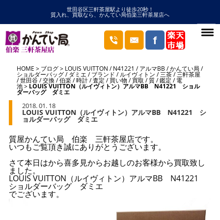
世田谷区三軒茶屋駅より徒歩20秒！
質入れ、買取なら、かんてい局伯楽三軒茶屋店へ
HOME
ブログ
LOUIS VUITTON
/
N41221
/
アルマBB
/
かんてい局
/
ショルダーバッグ
/
ダミエ
/
ブランド
/
ルイヴィトン
/
三茶
/
三軒茶屋
/
世田谷
/
交換
/
伯楽
/
時計
/
査定
/
買い物
/
買取
/
質
/
鑑定
/
電
池
LOUIS VUITTON（ルイヴィトン）アルマBB N41221 ショル
ダーバッグ ダミエ
2018. 01. 18
LOUIS VUITTON（ルイヴィトン）アルマBB N41221 シ
ョルダーバッグ ダミエ
質屋かんてい局 伯楽 三軒茶屋店です。
いつもご覧頂き誠にありがとうございます。
さて本日はから喜多見からお越しのお客様から買取致し
ました。
LOUIS VUITTON（ルイヴィトン）アルマBB N41221
ショルダーバッグ ダミエ
でございます。