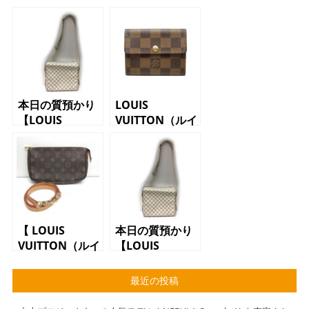
本日の質預かり
LOUIS
【LOUIS
VUITTON（ルイ
VUITTON（ルイ
ヴィトン）カー
ヴィトン）ショ
ドケース
ルダーバッグ
N62925 ラド
ナヴィグリオ
ロー ダミエ
N51189 ダミ
エアズール】
【 LOUIS
本日の質預かり
VUITTON（ルイ
【LOUIS
ヴィトン）アク
VUITTON（ルイ
セサリーポー
ヴィトン）ナヴ
最近の投稿
チ M51980
ィグリオ
ポシェット ア
N51189 ダミ