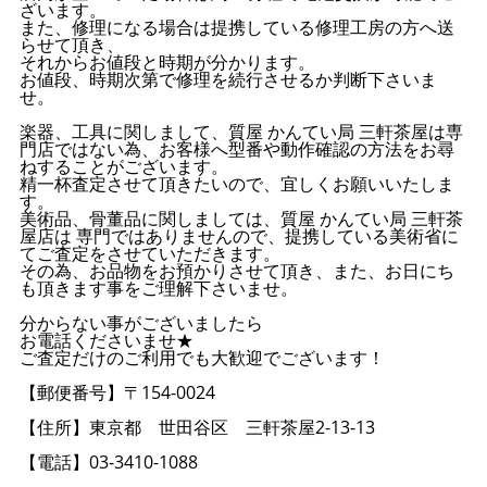
ざいます。
また、修理になる場合は提携している修理工房の方へ送
らせて頂き、
それからお値段と時期が分かります。
お値段、時期次第で修理を続行させるか判断下さいま
せ。
楽器、工具に関しまして、質屋 かんてい局 三軒茶屋は専
門店ではない為、お客様へ型番や動作確認の方法をお尋
ねすることがございます。
精一杯査定させて頂きたいので、宜しくお願いいたしま
す。
美術品、骨董品に関しましては、質屋 かんてい局 三軒茶
屋店は 専門ではありませんので、提携している美術省に
てご査定をさせていただきます。
その為、お品物をお預かりさせて頂き、また、お日にち
も頂きます事をご理解下さいませ。
分からない事がございましたら
お電話くださいませ★
ご査定だけのご利用でも大歓迎でございます！
【郵便番号】〒154-0024
【住所】東京都 世田谷区 三軒茶屋2-13-13
【電話】03-3410-1088