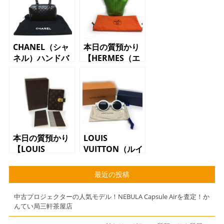
CHANEL（シャ
本日の質預かり
ネル）ハンドバ
【HERMES（エ
ッグ マトラッ
ルメス）ピコタ
セ ココマー
ンMM ハンド
ク レザー
バッグ トリヨ
ンクレマンス
アップルグリー
ン レディー
ス】
本日の質預かり
LOUIS
【LOUIS
VUITTON（ルイ
VUITTON（ルイ
ヴィトン）シュ
ヴィトン）アジ
プリームコラ
最近の投稿
ェンダ
ボ サングラ
R21015 手帳カ
ス ホワイト
中古プロジェクターの人気モデル！NEBULA Capsule Airを査定！か
バー モノグラ
モノグラム
んてい局三軒茶屋店
ム】