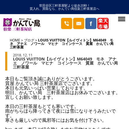
世田谷区三軒茶屋駅より徒歩20秒！
質入れ、買取なら、かんてい局伯楽三軒茶屋店へ
HOME
ブログ
LOUIS VUITTON【ルイヴィトン】M64049 モ
ネ アナエ ノワール マヒナ コインケース 質屋 かんてい局
三軒茶屋
2018. 12. 11
LOUIS VUITTON【ルイヴィトン】M64049 モネ アナ
エ ノワール マヒナ コインケース 質屋 かんてい局
三軒茶屋
本日もご覧頂き誠にありがとうございます。
質屋 かんてい局 三軒茶屋店でございます。
本日も元気いっぱい営業しております。
明日、かんてい局 三軒茶屋店はお休みでございます。
宜しくお願い致します。
本日の三軒茶屋もとても寒いです。
雨がちらほら降ってきて夜には雪になりそうみたいで
す。
寒さも厳しいので風邪等にはお気を付け下さい。