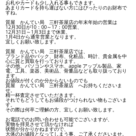
お札やカードも少し入れる事もできます。
あまりカードを持ち運ばない方にはぴったりのお財布で
すね。
質屋 かんてい局 三軒茶屋店の年末年始の営業は
12月30日が10：00～17：00営業、
12月31日～1月3日まで休業、
1月4日から通常営業となります。
宜しくお願い致します。
質屋 かんてい局 三軒茶屋店では、
ブランド品やバック、財布、化粧品、時計、貴金属を中
心に質と買取を行っております。
その他、パソコンやスマホ、apple アップル製品、家
電、工具、楽器、美術品、骨董品なども取り扱っており
ます。
お値段が付くのか分からないものでも
質屋 かんてい局 三軒茶屋店 へお持ちくださいま
せ。
精一杯査定させていただきます。
それでもどうしてもお値段がつけられない物もございま
す。
その際は何卒ご理解の方、宜しくお願い致します。
お電話でのお問い合わせも可能でございますが、
実物を拝見させて頂かなければ
状態が分かりかねますので、
大体のお値段となってしまう事、ご了承くださいませ。