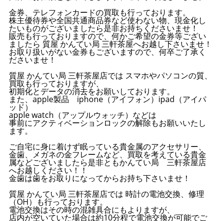
金券、テレフォンカードの買取も行っております。
株主優待券や全国共通商品券など使わない物、現金化し
たいものがございましたら是非お持ちくださいませ！
販売も行っておりますので、何かご希望の金券等ござい
ましたら 質屋 かんてい局 三軒茶屋へお越し下さいませ！
お取り扱いがない金券もございますので、何卒ご了承く
ださいませ！
質屋 かんてい局 三軒茶屋店では スマホやパソコンの質、
買取も行っておりますが、
初期化とデータの消去をお願いしております。
また、apple製品 iphone（アイフォン）ipad（アイパ
ッド）
apple watch（アップルウォッチ）などは
事前にアクティベーションロックの解除もお願いいたし
ます。
ご自宅に身に着けず眠っている貴金属のアクセサリー、
金歯、メガネの金フレームなど、買取を考えている貴金
属などございましたら是非ともかんてい局 三軒茶屋店
へお越しください！！
金歯は歯をお取りになってからお持ち下さいませ！
質屋 かんてい局 三軒茶屋店では 時計の電池交換、修理
（OH）も行っております。
電池交換はその時の混雑具合にもよりますが、
店内が空いていた場合は約10分程で電池交換が可能でご