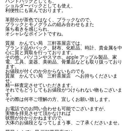
ハンドバッグとしても、
ショルダーバックとしても使え、
利便性にも富んでおります。
革部分が茶色ではなく、ブラックなので、
ブラックとモノグラムの組み合わせもまた
落ち着きを感じられ、
オシャレなポイントですね。
質屋 かんてい局 三軒茶屋店では、
ブランド品やバック、財布、化粧品、時計、貴金属を中
心に質と買取を行っております。
その他、パソコンやスマホ、apple アップル製品、家
電、工具、楽器、美術品、骨董品なども取り扱っており
ます。
お値段が付くのか分からないものでも
質屋 かんてい局 三軒茶屋店 へお持ちくださいま
せ。
精一杯査定させていただきます。
それでもどうしてもお値段がつけられない物もございま
す。
その際は何卒ご理解の方、宜しくお願い致します。
お電話でのお問い合わせも可能でございますが、
実物を拝見させて頂かなければ
状態が分かりかねますので、
大体のお値段となってしまう事、ご了承くださいませ。