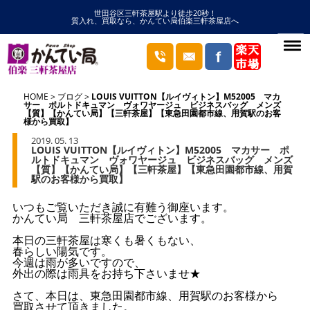
世田谷区三軒茶屋駅より徒歩20秒！
質入れ、買取なら、かんてい局伯楽三軒茶屋店へ
HOME
ブログ
LOUIS VUITTON【ルイヴィトン】M52005 マカ
サー ポルトドキュマン ヴォワヤージュ ビジネスバッグ メンズ
【質】【かんてい局】【三軒茶屋】【東急田園都市線、用賀駅のお客
様から買取】
2019. 05. 13
LOUIS VUITTON【ルイヴィトン】M52005 マカサー ポ
ルトドキュマン ヴォワヤージュ ビジネスバッグ メンズ
【質】【かんてい局】【三軒茶屋】【東急田園都市線、用賀
駅のお客様から買取】
いつもご覧いただき誠に有難う御座います。
かんてい局 三軒茶屋店でございます。
本日の三軒茶屋は寒くも暑くもない、
春らしい陽気です。
今週は雨が多いですので、
外出の際は雨具をお持ち下さいませ★
さて、本日は、東急田園都市線、用賀駅のお客様から
買取させて頂きました。