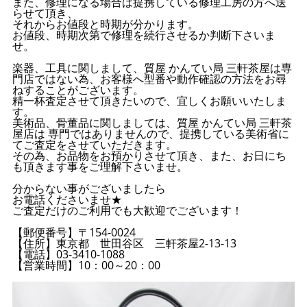
また、修理になる場合は提携している修理工房の方へ送
らせて頂き、
それからお値段と時期が分かります。
お値段、時期次第で修理を続行させるか判断下さいま
せ。
楽器、工具に関しまして、質屋 かんてい局 三軒茶屋は専
門店ではない為、お客様へ型番や動作確認の方法をお尋
ねすることがございます。
精一杯査定させて頂きたいので、宜しくお願いいたしま
す。
美術品、骨董品に関しましては、質屋 かんてい局 三軒茶
屋店は 専門ではありませんので、提携している美術省に
てご査定をさせていただきます。
その為、お品物をお預かりさせて頂き、また、お日にち
も頂きます事をご理解下さいませ。
分からない事がございましたら
お電話くださいませ★
ご査定だけのご利用でも大歓迎でございます！
【郵便番号】〒154-0024
【住所】東京都 世田谷区 三軒茶屋2-13-13
【電話】03-3410-1088
【営業時間】10：00～20：00