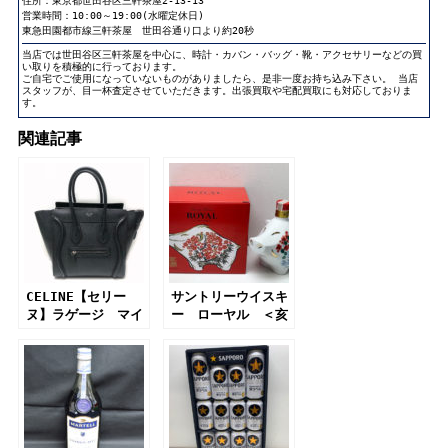
住所：
東京都世田谷区三軒茶屋2-13-13
営業時間：10:00～19:00(水曜定休日)
東急田園都市線三軒茶屋 世田谷通り口より約20秒
当店では世田谷区三軒茶屋を中心に、時計・カバン・バッグ・靴・アクセサリーなどの買
い取りを積極的に行っております。
ご自宅でご使用になっていないものがありましたら、是非一度お持ち込み下さい。 当店
スタッフが、目一杯査定させていただきます。出張買取や宅配買取にも対応しておりま
す。
関連記事
CELINE【セリー
サントリーウイスキ
ヌ】ラゲージ マイ
ー ローヤル ＜亥
クロショッパー
歳＞ボトル
167793DRU.38H0
ハンドバッグ ブラ
ック レザー【質
屋】【かんてい局】
【三軒茶屋】