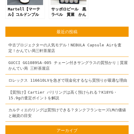
Martell【マーテ
サッポロビール 黒
ル】コルドンブル
ラベル 質屋 かん
ー 質屋 かんてい
てい局 三軒茶屋店
局 三軒茶屋店
最近の投稿
中古プロジェクターの人気モデル！NEBULA Capsule Airを査
定！かんてい局三軒茶屋店
GUCCI GG1089SA-005 チェーン付きサングラスの質預かり｜質屋
かんてい局 三軒茶屋店
ロレックス 116610LVを急ぎで現金化するなら質預りが最適な理由
【質預け】Cartier パリリングは高く預けられる？K18YG・
15.9gの査定ポイントを解説
カルティエのリングは質預けできる？タンクフランセーズLMの価値
と融資の目安
アーカイブ