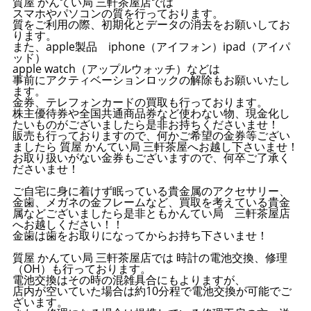
質屋 かんてい局 三軒茶屋店では
スマホやパソコンの質を行っております。
質をご利用の際、初期化とデータの消去をお願いしてお
ります。
また、apple製品 iphone（アイフォン）ipad（アイパ
ッド）
apple watch（アップルウォッチ）などは
事前にアクティベーションロックの解除もお願いいたし
ます。
金券、テレフォンカードの買取も行っております。
株主優待券や全国共通商品券など使わない物、現金化し
たいものがございましたら是非お持ちくださいませ！
販売も行っておりますので、何かご希望の金券等ござい
ましたら 質屋 かんてい局 三軒茶屋へお越し下さいませ！
お取り扱いがない金券もございますので、何卒ご了承く
ださいませ！
ご自宅に身に着けず眠っている貴金属のアクセサリー、
金歯、メガネの金フレームなど、買取を考えている貴金
属などございましたら是非ともかんてい局 三軒茶屋店
へお越しください！！
金歯は歯をお取りになってからお持ち下さいませ！
質屋 かんてい局 三軒茶屋店では 時計の電池交換、修理
（OH）も行っております。
電池交換はその時の混雑具合にもよりますが、
店内が空いていた場合は約10分程で電池交換が可能でご
ざいます。