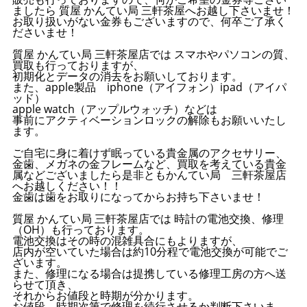
ましたら 質屋 かんてい局 三軒茶屋へお越し下さいませ！
お取り扱いがない金券もございますので、何卒ご了承く
ださいませ！
質屋 かんてい局 三軒茶屋店では スマホやパソコンの質、
買取も行っておりますが、
初期化とデータの消去をお願いしております。
また、apple製品 iphone（アイフォン）ipad（アイパ
ッド）
apple watch（アップルウォッチ）などは
事前にアクティベーションロックの解除もお願いいたし
ます。
ご自宅に身に着けず眠っている貴金属のアクセサリー、
金歯、メガネの金フレームなど、買取を考えている貴金
属などございましたら是非ともかんてい局 三軒茶屋店
へお越しください！！
金歯は歯をお取りになってからお持ち下さいませ！
質屋 かんてい局 三軒茶屋店では 時計の電池交換、修理
（OH）も行っております。
電池交換はその時の混雑具合にもよりますが、
店内が空いていた場合は約10分程で電池交換が可能でご
ざいます。
また、修理になる場合は提携している修理工房の方へ送
らせて頂き、
それからお値段と時期が分かります。
お値段、時期次第で修理を続行させるか判断下さいま