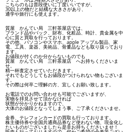
こちらのもは普段使いに丁度いいですが、
30以上の物だと結構な大きさがあり、
通学や旅行にも使えます。
質屋 かんてい局 三軒茶屋店では、
ブランド品やバック、財布、化粧品、時計、貴金属を中
心に質と買取を行っております。
その他、パソコンやスマホ、apple アップル製品、家
電、工具、楽器、美術品、骨董品なども取り扱っており
ます。
お値段が付くのか分からないものでも
質屋 かんてい局 三軒茶屋店 へお持ちくださいま
せ。
精一杯査定させていただきます。
それでもどうしてもお値段がつけられない物もございま
す。
その際は何卒ご理解の方、宜しくお願い致します。
お電話でのお問い合わせも可能でございますが、
実物を拝見させて頂かなければ
状態が分かりかねますので、
大体のお値段となってしまう事、ご了承くださいませ。
金券、テレフォンカードの買取も行っております。
株主優待券や全国共通商品券など使わない物、現金化し
たいものがございましたら是非お持ちくださいませ！
販売も行っておりますので、何かご希望の金券等ござい