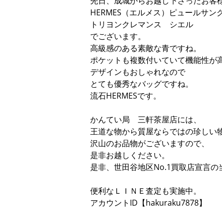
先日、成城からお越し下さったお客
HERMES（エルメス）ピュールサン
トリヨンクレマンス シエル
でございます。
高級感のある素敵な青ですね。
ポケットも複数付いていて機能性が
デザインもおしゃれなので
とても優秀なバッグですね。
流石HERMESです。
かんてい局 三軒茶屋店には、
王道な物から質屋ならではの珍しい
沢山のお品物がございますので、
是非お越しください。
是非、世田谷地区No.1買取店宣言
便利なＬＩＮＥ査定も実施中。
アカウントID【hakuraku7878】