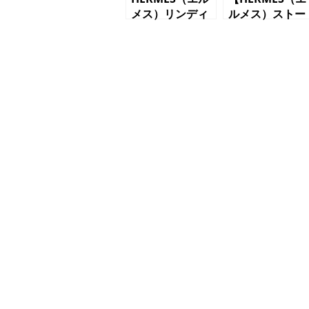
メス）リンディ
ルメス）ストー
―26 トリヨン
ル カシミヤ
クレマンス ク
ベージュ】
レベット ショ
ルダーバッグ