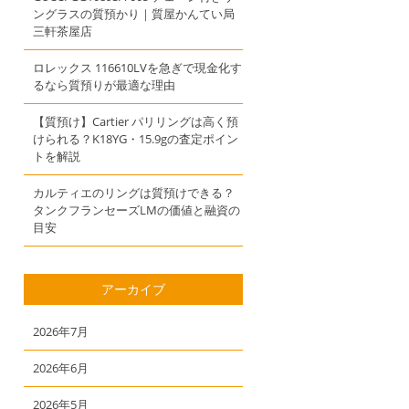
ングラスの質預かり｜質屋かんてい局
三軒茶屋店
ロレックス 116610LVを急ぎで現金化す
るなら質預りが最適な理由
【質預け】Cartier パリリングは高く預
けられる？K18YG・15.9gの査定ポイン
トを解説
カルティエのリングは質預けできる？
タンクフランセーズLMの価値と融資の
目安
アーカイブ
2026年7月
2026年6月
2026年5月