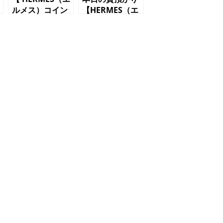
ルメス）コイン
【HERMES（エ
ケース レザ
ルメス）
ー オレンジ】
APPLE
WATCH】