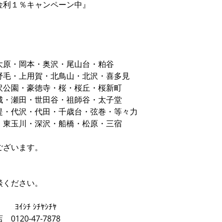
金利１％キャンペーン中』
大原・岡本・奥沢・尾山台・粕谷
野毛・上用賀・北鳥山・北沢・喜多見
沢公園・豪徳寺・桜・桜丘・桜新町
城・瀬田・世田谷・祖師谷・太子堂
堤・代沢・代田・千歳台・弦巻・等々力
・東玉川・深沢・船橋・松原・三宿
ございます。
談ください。
》
ﾔｼﾁﾔ
20-47-7878