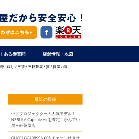
くある御質問
店舗情報・地図
買い取り
/
三茶
/
三軒茶屋
/
質
/
質屋
/
鑑
最近の投稿
中古プロジェクターの人気モデル！
NEBULA Capsule Airを査定！かんてい
局三軒茶屋店
GUCCI GG1089SA-005 チェーン付きサ