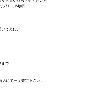
様から買い取らさせて頂いた
グル31 □M刻印
高いうえに、
物まで
の当店にて一度査定下さい。