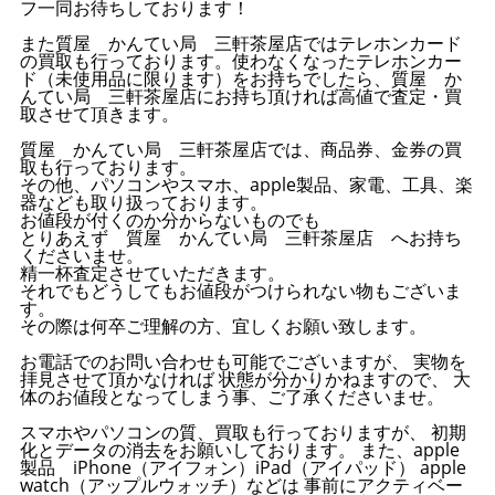
フ一同お待ちしております！
また質屋 かんてい局 三軒茶屋店ではテレホンカード
の買取も行っております。使わなくなったテレホンカー
ド（未使用品に限ります）をお持ちでしたら、質屋 か
んてい局 三軒茶屋店にお持ち頂ければ高値で査定・買
取させて頂きます。
質屋 かんてい局 三軒茶屋店では、商品券、金券の買
取も行っております。
その他、パソコンやスマホ、apple製品、家電、工具、楽
器なども取り扱っております。
お値段が付くのか分からないものでも
とりあえず 質屋 かんてい局 三軒茶屋店 へお持ち
くださいませ。
精一杯査定させていただきます。
それでもどうしてもお値段がつけられない物もございま
す。
その際は何卒ご理解の方、宜しくお願い致します。
お電話でのお問い合わせも可能でございますが、 実物を
拝見させて頂かなければ 状態が分かりかねますので、 大
体のお値段となってしまう事、ご了承くださいませ。
スマホやパソコンの質、買取も行っておりますが、 初期
化とデータの消去をお願いしております。 また、apple
製品 iPhone（アイフォン）iPad（アイパッド） apple
watch（アップルウォッチ）などは 事前にアクティベー