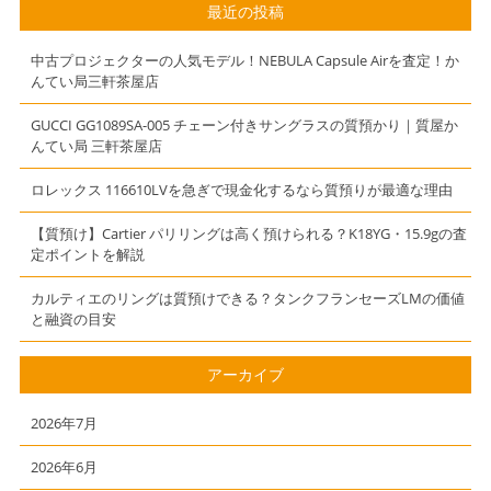
記念ボトル デ
【かんてい局】
最近の投稿
ビルマンラベ
【三軒茶屋】
ル 質屋 かん
【東急世田谷線
中古プロジェクターの人気モデル！NEBULA Capsule Airを査定！か
てい局 三軒茶
西太子堂駅から
んてい局三軒茶屋店
屋店（東急世田
のお客様から買
谷線上町駅から
取】
GUCCI GG1089SA-005 チェーン付きサングラスの質預かり｜質屋か
んてい局 三軒茶屋店
お越しのお客様
より買取させて
ロレックス 116610LVを急ぎで現金化するなら質預りが最適な理由
頂きました）
【質預け】Cartier パリリングは高く預けられる？K18YG・15.9gの査
定ポイントを解説
カルティエのリングは質預けできる？タンクフランセーズLMの価値
と融資の目安
アーカイブ
2026年7月
2026年6月