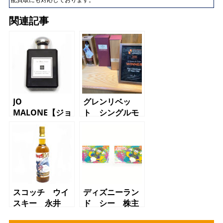
関連記事
JO
グレンリベッ
MALONE【ジョ
ト シングルモ
ーマローン】香
ルト スコッ
水【質屋】【か
チ ウイスキ
んてい局】【三
ー アーカイ
軒茶屋】【田園
ブ 21年 質
都市線、用賀駅
屋 かんてい
からのお客様か
局 三軒茶屋店
ら買取】
スコッチ ウイ
ディズニーラン
スキー 永井
ド シー 株主
豪 画業50周年
優待券【質】