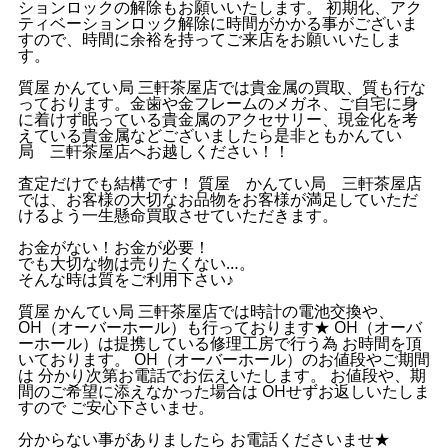
ションロックの解除もお願いいたします。 初期化、アク
ティベーションロック解除に時間がかかる事がございま
すので、時間に余裕を持ってご来店をお願いいたしま
す。
質屋 かんてい局 三軒茶屋店では貴金属の買取、質も行な
っております。金歯や金フレームのメガネ、ご自宅に身
に着けず眠っている貴金属のアクセサリー、現金化を考
えている貴金属などございましたら是非ともかんてい
局 三軒茶屋店へお越しください！！
査定だけでも結構です！ 質屋 かんてい局 三軒茶屋店
では、お客様の大切なお品物をお客様が満足していただ
けるよう一生懸命買取させていただきます。
お金がない！お金が必要！
でも大切な物は売りたくない…。
そんな時は質をご利用下さい♪
質屋 かんてい局 三軒茶屋店では時計の電池交換や、
OH（オーバーホール）も行っております★ OH（オーバ
ーホール）は提携している修理工房で行う為 お時間を頂
いております。 OH（オーバーホール）のお値段やご期間
は 分かり次第お電話でお伝えいたします。 お値段や、期
間のご希望に添えなかった場合は OHせずお返しいたしま
すので ご安心下さいませ。
分からない事がありましたら お電話くださいませ★