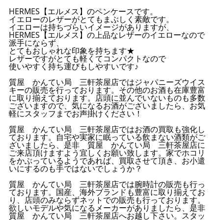
HERMES【エルメス】のペンケースです。
イエローのレザーがとてもまぶしく素敵です。
イエローは持ちづらいイメージがありますが、
HERMES【エルメス】の上品なレザーのイエローなので
派手にならず、
とてもおしゃれな印象を持ちます★
レザーですがとても軽くてコンパクトなので
使いやすく持ち運びもしやすいです♪
質屋 かんてい局 三軒茶屋店ではジャパニーズウイス
キーの販売を行っております。その他のお酒も在庫豊富
に取り揃えております。店頭に並んでいないものも多数
ございますので、気になるお酒がございましたら、お気
軽にスタッフまでお声掛けください！
質屋 かんてい局 三軒茶屋店ではお酒の買取も強化し
ております。自宅や実家に眠っている飲まない酒類がご
ざいましたら、是非 質屋 かんてい局 三軒茶屋店に
ご来店頂けますよう宜しくお願い致します。家でホコリ
をかぶっているようであれば、買取させて頂き、お小遣
いにするのも手ではないでしょうか？
質屋 かんてい局 三軒茶屋店では腕時計の販売も行っ
ております。国産、海外ブランドも豊富に取り揃えてお
り、店頭のみならずネットでの販売も行っております。
欲しいモデルや気になるメーカーがありましたら、是非
質屋 かんてい局 三軒茶屋店へお越し下さい。スタッ