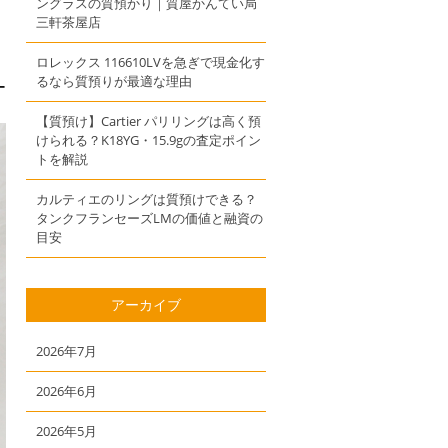
ングラスの質預かり｜質屋かんてい局
三軒茶屋店
ロレックス 116610LVを急ぎで現金化す
るなら質預りが最適な理由
ー
【質預け】Cartier パリリングは高く預
けられる？K18YG・15.9gの査定ポイン
トを解説
カルティエのリングは質預けできる？
タンクフランセーズLMの価値と融資の
目安
アーカイブ
2026年7月
2026年6月
2026年5月