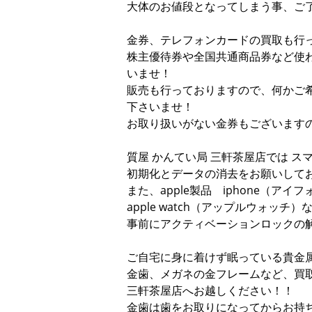
大体のお値段となってしまう事、ご
金券、テレフォンカードの買取も行
株主優待券や全国共通商品券など使
いませ！
販売も行っておりますので、何かご希
下さいませ！
お取り扱いがない金券もございます
質屋 かんてい局 三軒茶屋店では 
初期化とデータの消去をお願いして
また、apple製品 iphone（アイ
apple watch（アップルウォッチ）
事前にアクティベーションロックの
ご自宅に身に着けず眠っている貴金
金歯、メガネの金フレームなど、買
三軒茶屋店へお越しください！！
金歯は歯をお取りになってからお持