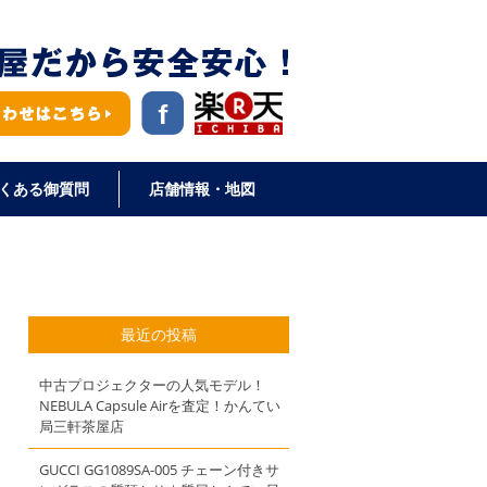
くある御質問
店舗情報・地図
最近の投稿
中古プロジェクターの人気モデル！
NEBULA Capsule Airを査定！かんてい
局三軒茶屋店
GUCCI GG1089SA-005 チェーン付きサ