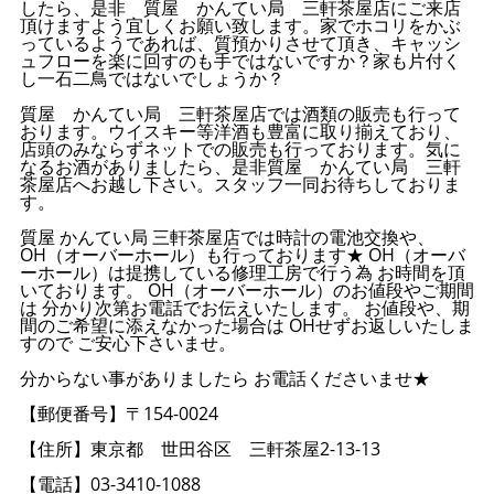
したら、是非 質屋 かんてい局 三軒茶屋店にご来店
頂けますよう宜しくお願い致します。家でホコリをかぶ
っているようであれば、質預かりさせて頂き、キャッシ
ュフローを楽に回すのも手ではないですか？家も片付く
し一石二鳥ではないでしょうか？
質屋 かんてい局 三軒茶屋店では酒類の販売も行って
おります。ウイスキー等洋酒も豊富に取り揃えており、
店頭のみならずネットでの販売も行っております。気に
なるお酒がありましたら、是非質屋 かんてい局 三軒
茶屋店へお越し下さい。スタッフ一同お待ちしておりま
す。
質屋 かんてい局 三軒茶屋店では時計の電池交換や、
OH（オーバーホール）も行っております★ OH（オーバ
ーホール）は提携している修理工房で行う為 お時間を頂
いております。 OH（オーバーホール）のお値段やご期間
は 分かり次第お電話でお伝えいたします。 お値段や、期
間のご希望に添えなかった場合は OHせずお返しいたしま
すので ご安心下さいませ。
分からない事がありましたら お電話くださいませ★
【郵便番号】〒154-0024
【住所】東京都 世田谷区 三軒茶屋2-13-13
【電話】03-3410-1088