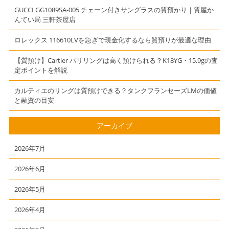
エ】
GUCCI GG1089SA-005 チェーン付きサングラスの質預かり｜質屋か
んてい局 三軒茶屋店
ロレックス 116610LVを急ぎで現金化するなら質預りが最適な理由
【質預け】Cartier パリリングは高く預けられる？K18YG・15.9gの査
定ポイントを解説
カルティエのリングは質預けできる？タンクフランセーズLMの価値
と融資の目安
アーカイブ
2026年7月
2026年6月
2026年5月
2026年4月