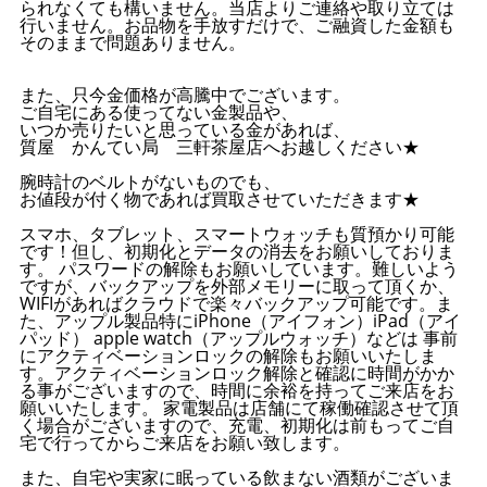
られなくても構いません。当店よりご連絡や取り立ては
行いません。お品物を手放すだけで、ご融資した金額も
そのままで問題ありません。
また、只今金価格が高騰中でございます。
ご自宅にある使ってない金製品や、
いつか売りたいと思っている金があれば、
質屋 かんてい局 三軒茶屋店へお越しください★
腕時計のベルトがないものでも、
お値段が付く物であれば買取させていただきます★
スマホ、タブレット、スマートウォッチも質預かり可能
です！但し、初期化とデータの消去をお願いしておりま
す。 パスワードの解除もお願いしています。難しいよう
ですが、バックアップを外部メモリーに取って頂くか、
WIFIがあればクラウドで楽々バックアップ可能です。ま
た、アップル製品特にiPhone（アイフォン）iPad（アイ
パッド） apple watch（アップルウォッチ）などは 事前
にアクティベーションロックの解除もお願いいたしま
す。アクティベーションロック解除と確認に時間がかか
る事がございますので、時間に余裕を持ってご来店をお
願いいたします。 家電製品は店舗にて稼働確認させて頂
く場合がございますので、充電、初期化は前もってご自
宅で行ってからご来店をお願い致します。
また、自宅や実家に眠っている飲まない酒類がございま