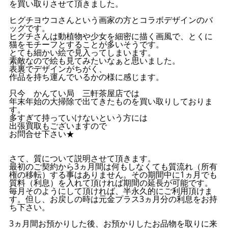
を買い取りさせて頂きました。
ヒグチヨウコさんという画家の方とコラボデザインのバ
ッグです。
ヒグチさんは動植物や少女を細密に描く画風で、とくに
猫をモチーフとすることが多いそうです。
とても細かい絵で見入ってしまいます。
素敵なので絵も見てみたいなぁと思いました。
表裏でデザインがちがく、
作品を持ち運んでいるかの様に感じます。
只今 かんてい局 三軒茶屋店では
年末年始の大掃除で出てきたものを買い取りしておりま
す。
多すぎて持っていけないという方には
出張買取もございますので
お問合せ下さい★
さて、質について説明させて頂きます。
最初のご契約から3ヵ月間は何もしなくても質流れ（所有
権の移転）する事はありません。その期間中に1ヵ月でも
質料（利息）を入れて頂ければ期間の延長が可能です。
毎月そのようにして頂ければ、半永久的にご利用頂けま
す。但し、お戻しの時は元金プラス3ヵ月分の利息をお持
ち下さい。
3ヵ月間お預かりした後、お預かりしたお品物を取りに来