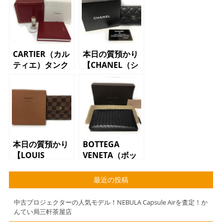
CARTIER（カル
本日の質預かり
ティエ）タンク
【CHANEL（シ
アメリカン
ャネル）カード
18KYG（18金イ
ケース キャビ
エローゴール
アスキン ココ
ド）ダイヤ レ
マーク レディ
ディース腕時計
ース】
本日の質預かり
BOTTEGA
【LOUIS
VENETA（ボッ
VUITTON（ルイ
テガベネタ）長
ヴィトン）二つ
財布 イントレ
最近の投稿
折り財布
チャート ブラ
N61654 ポル
ック レザー
中古プロジェクターの人気モデル！NEBULA Capsule Airを査定！か
トフォイユ・エ
んてい局三軒茶屋店
リーズ ダミ