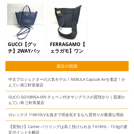
チ）ハンドバッ
グ
グ】
GUCCI【グッ
FERRAGAMO【フ
チ】2WAYバッ
ェラガモ】ワン
グ
ショルダーバッ
368827.498879
グ AU-
最近の投稿
レザー ハンド
214242 ブラッ
バッグ ショル
ク
中古プロジェクターの人気モデル！NEBULA Capsule Airを査定！か
ダーバッグ ネ
んてい局三軒茶屋店
イビー
GUCCI GG1089SA-005 チェーン付きサングラスの質預かり｜質屋か
んてい局 三軒茶屋店
ロレックス 116610LVを急ぎで現金化するなら質預りが最適な理由
【質預け】Cartier パリリングは高く預けられる？K18YG・15.9gの査
定ポイントを解説