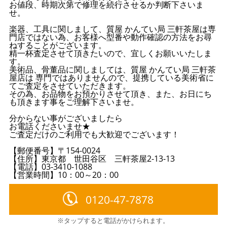
お値段、時期次第で修理を続行させるか判断下さいま
せ。
楽器、工具に関しまして、質屋 かんてい局 三軒茶屋は専
門店ではない為、お客様へ型番や動作確認の方法をお尋
ねすることがございます。
精一杯査定させて頂きたいので、宜しくお願いいたしま
す。
美術品、骨董品に関しましては、質屋 かんてい局 三軒茶
屋店は 専門ではありませんので、提携している美術省に
てご査定をさせていただきます。
その為、お品物をお預かりさせて頂き、また、お日にち
も頂きます事をご理解下さいませ。
分からない事がございましたら
お電話くださいませ★
ご査定だけのご利用でも大歓迎でございます！
【郵便番号】〒154-0024
【住所】東京都 世田谷区 三軒茶屋2-13-13
【電話】03-3410-1088
【営業時間】10：00～20：00
0120-47-7878
※タップすると電話がかけられます。