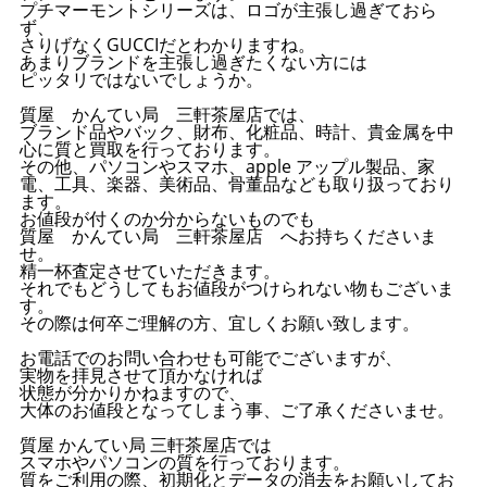
プチマーモントシリーズは、ロゴが主張し過ぎておら
ず、
さりげなくGUCCIだとわかりますね。
あまりブランドを主張し過ぎたくない方には
ピッタリではないでしょうか。
質屋 かんてい局 三軒茶屋店では、
ブランド品やバック、財布、化粧品、時計、貴金属を中
心に質と買取を行っております。
その他、パソコンやスマホ、apple アップル製品、家
電、工具、楽器、美術品、骨董品なども取り扱っており
ます。
お値段が付くのか分からないものでも
質屋 かんてい局 三軒茶屋店 へお持ちくださいま
せ。
精一杯査定させていただきます。
それでもどうしてもお値段がつけられない物もございま
す。
その際は何卒ご理解の方、宜しくお願い致します。
お電話でのお問い合わせも可能でございますが、
実物を拝見させて頂かなければ
状態が分かりかねますので、
大体のお値段となってしまう事、ご了承くださいませ。
質屋 かんてい局 三軒茶屋店では
スマホやパソコンの質を行っております。
質をご利用の際、初期化とデータの消去をお願いしてお