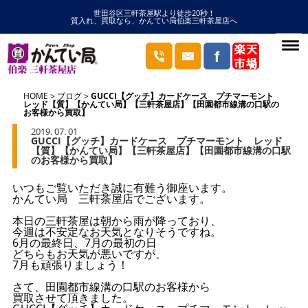
世田谷区三軒茶屋駅より徒歩20秒！
質入れ、買取なら、かんてい局伯楽三軒茶屋店へ
HOME
ブログ
GUCCI【グッチ】カードケース プチマーモント
レッド【質】【かんてい局】【三軒茶屋店】【田園都市線溝の口駅の
お客様から買取】
2019. 07. 01
GUCCI【グッチ】カードケース プチマーモント レッド
【質】【かんてい局】【三軒茶屋店】【田園都市線溝の口駅
のお客様から買取】
いつもご覧いただき誠に有難う御座います。
かんてい局 三軒茶屋店でございます。
本日の三軒茶屋は朝から雨が降っており、
今週は不安定なお天気となりそうですね。
6月の最終日、7月の最初の日
どちらもお天気が悪いですが、
7月も頑張りましょう！
さて、田園都市線溝の口駅のお客様から
買取させて頂きました。