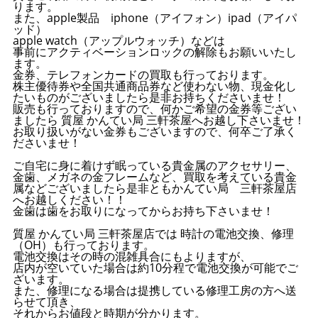
ります。
また、apple製品 iphone（アイフォン）ipad（アイパ
ッド）
apple watch（アップルウォッチ）などは
事前にアクティベーションロックの解除もお願いいたし
ます。
金券、テレフォンカードの買取も行っております。
株主優待券や全国共通商品券など使わない物、現金化し
たいものがございましたら是非お持ちくださいませ！
販売も行っておりますので、何かご希望の金券等ござい
ましたら 質屋 かんてい局 三軒茶屋へお越し下さいませ！
お取り扱いがない金券もございますので、何卒ご了承く
ださいませ！
ご自宅に身に着けず眠っている貴金属のアクセサリー、
金歯、メガネの金フレームなど、買取を考えている貴金
属などございましたら是非ともかんてい局 三軒茶屋店
へお越しください！！
金歯は歯をお取りになってからお持ち下さいませ！
質屋 かんてい局 三軒茶屋店では 時計の電池交換、修理
（OH）も行っております。
電池交換はその時の混雑具合にもよりますが、
店内が空いていた場合は約10分程で電池交換が可能でご
ざいます。
また、修理になる場合は提携している修理工房の方へ送
らせて頂き、
それからお値段と時期が分かります。