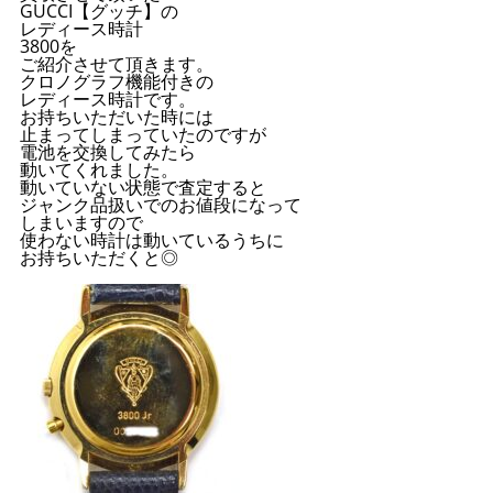
GUCCI【グッチ】の
レディース時計
3800を
ご紹介させて頂きます。
クロノグラフ機能付きの
レディース時計です。
お持ちいただいた時には
止まってしまっていたのですが
電池を交換してみたら
動いてくれました。
動いていない状態で査定すると
ジャンク品扱いでのお値段になって
しまいますので
使わない時計は動いているうちに
お持ちいただくと◎