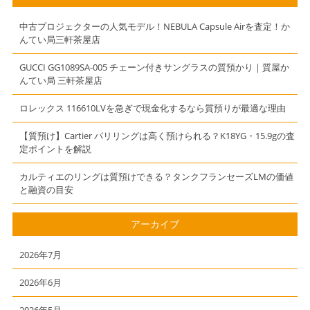
ます。
んてい局】【三
軒茶屋】
中古プロジェクターの人気モデル！NEBULA Capsule Airを査定！か
んてい局三軒茶屋店
GUCCI GG1089SA-005 チェーン付きサングラスの質預かり｜質屋か
んてい局 三軒茶屋店
ロレックス 116610LVを急ぎで現金化するなら質預りが最適な理由
【質預け】Cartier パリリングは高く預けられる？K18YG・15.9gの査
定ポイントを解説
カルティエのリングは質預けできる？タンクフランセーズLMの価値
と融資の目安
アーカイブ
2026年7月
2026年6月