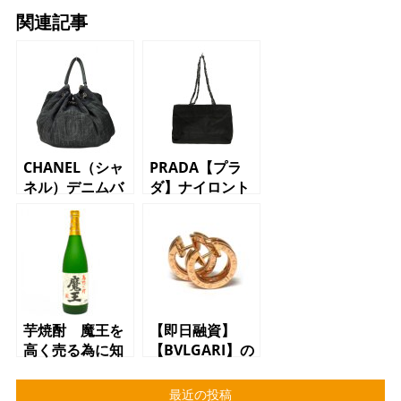
関連記事
CHANEL（シャ
PRADA【プラ
ネル）デニムバ
ダ】ナイロント
ッグ
ートバッグ
芋焼酎 魔王を
【即日融資】
高く売る為に知
【BVLGARI】の
っておきたいポ
【アクセサリ
イントお教えし
ー】【質】【か
最近の投稿