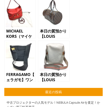
MICHAEL
本日の質預かり
KORS（マイケ
【LOUIS
ルコース）ショ
VUITTON（ル
ルダーバッグ
イ・ヴィトン）
ダミエ
N51304 パピ
ヨン26】
FERRAGAMO【フ
本日の質預かり
ェラガモ】ワン
【LOUIS
ショルダーバッ
VUITTON（ルイ
グ AU-
ヴィトン）ウェ
最近の投稿
214242 ブラッ
ザリー ルイヴ
ク
ィトンカップ
中古プロジェクターの人気モデル！NEBULA Capsule Airを査定！か
M80637】