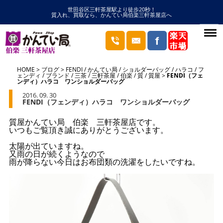
世田谷区三軒茶屋駅より徒歩20秒！
質入れ、買取なら、かんてい局伯楽三軒茶屋店へ
HOME
ブログ
FENDI
/
かんてい局
/
ショルダーバッグ
/
ハラコ
/
フ
ェンディ
/
ブランド
/
三茶
/
三軒茶屋
/
伯楽
/
質
/
質屋
FENDI（フェ
ンディ）ハラコ ワンショルダーバッグ
2016. 09. 30
FENDI（フェンディ）ハラコ ワンショルダーバッグ
質屋かんてい局 伯楽 三軒茶屋店です。
いつもご覧頂き誠にありがとうございます。
太陽が出ていますね。
又雨の日が続くようなので
雨が降らない今日はお布団類の洗濯をしたいですね。