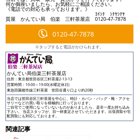
何か御座いましたら、お気軽にご相談ください。
《電話での対応も承っております。》
ﾖｲｼﾁ ｼﾁﾔｼﾁﾔ
質屋 かんてい局 伯楽 三軒茶屋店 0120-47-7878
0120-47-7878
※タップすると電話がかけられます。
かんてい局伯楽三軒茶屋店
住所：
東京都世田谷区三軒茶屋2-13-13
営業時間：10:00～19:00(水曜定休日)
東急田園都市線三軒茶屋 世田谷通り口より約20秒
当店では世田谷区三軒茶屋を中心に、時計・カバン・バッグ・靴・アクセ
サリーなどの買い取りを積極的に行っております。
ご自宅でご使用になっていないものがありましたら、是非一度お持ち込み
下さい。 当店スタッフが、目一杯査定させていただきます。出張買取や宅
配買取にも対応しております。
関連記事