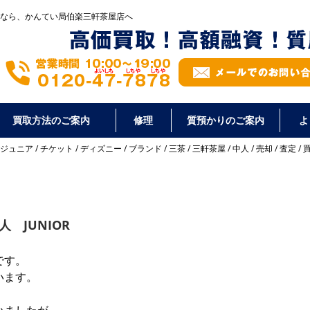
なら、かんてい局伯楽三軒茶屋店へ
買取方法のご案内
修理
質預かりのご案内
よ
ジュニア
/
チケット
/
ディズニー
/
ブランド
/
三茶
/
三軒茶屋
/
中人
/
売却
/
査定
/
人 JUNIOR
です。
います。