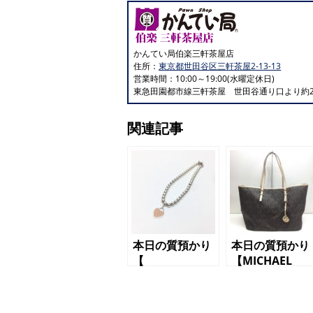
かんてい局伯楽三軒茶屋店
住所：
東京都世田谷区三軒茶屋2-13-13
営業時間：10:00～19:00(水曜定休日)
東急田園都市線三軒茶屋 世田谷通り口より約2
関連記事
本日の質預かり
本日の質預かり
【
【MICHAEL
TIFFANY&Co.
KORS（マイケ
（ティファニ
ルコース）トー
ー）リターント
トバッグ