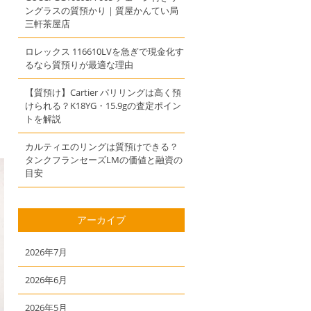
ングラスの質預かり｜質屋かんてい局
三軒茶屋店
ロレックス 116610LVを急ぎで現金化す
るなら質預りが最適な理由
【質預け】Cartier パリリングは高く預
けられる？K18YG・15.9gの査定ポイン
トを解説
カルティエのリングは質預けできる？
タンクフランセーズLMの価値と融資の
目安
アーカイブ
2026年7月
2026年6月
2026年5月