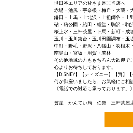
世田谷エリアの皆さま是非当店へ
赤堤・池尻・宇奈根・梅丘・大蔵・
鎌田・上馬・上北沢・上祖師谷・上
砧・砧公園・給田・経堂・駒沢・駒
桜上水・三軒茶屋・下馬・新町・成
玉川・玉川第台・玉川田園調布・玉
中町・野毛・野沢・八幡山・羽根木
南烏山・宮坂・用賀・若林
その他地域の方ももちろん大歓迎で
心よりお待ちしております。
【DISNEY】【ディズニ―】【質
何か御座いましたら、お気軽にご相
《電話での対応も承っております。
ﾖｲｼﾁ ｼﾁ
質屋 かんてい局 伯楽 三軒茶屋店 01