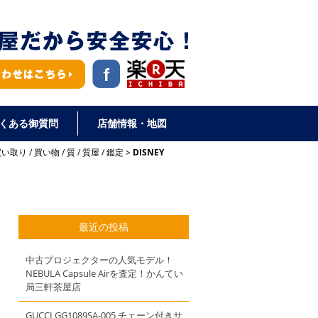
くある御質問
店舗情報・地図
買い取り
/
買い物
/
質
/
質屋
/
鑑定
DISNEY
最近の投稿
中古プロジェクターの人気モデル！
NEBULA Capsule Airを査定！かんてい
局三軒茶屋店
GUCCI GG1089SA-005 チェーン付きサ