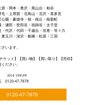
大原・岡本・奥沢・尾山台・粕谷
野毛・上用賀・北鳥山・北沢・喜多見
沢公園・豪徳寺・桜・桜丘・桜新町
城・瀬田・世田谷・祖師谷・太子堂
堤・代沢・代田・千歳台・弦巻・等々力
・東玉川・深沢・船橋・松原・三宿
ございます。
】【チケット】【買い物】【買い取り】【売却】
談ください。
》
ﾔｼﾁﾔ
20-47-7878
0120-47-7878