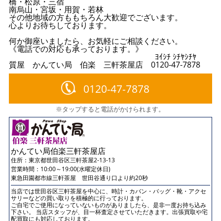
橋・松原・三宿
南烏山・宮坂・用賀・若林
その他地域の方ももちろん大歓迎でございます。
心よりお待ちしております。
何か御座いましたら、お気軽にご相談ください。
《電話での対応も承っております。》
ﾖｲｼﾁ ｼﾁﾔｼﾁﾔ
質屋 かんてい局 伯楽 三軒茶屋店 0120-47-7878
0120-47-7878
※タップすると電話がかけられます。
かんてい局伯楽三軒茶屋店
住所：
東京都世田谷区三軒茶屋2-13-13
営業時間：10:00～19:00(水曜定休日)
東急田園都市線三軒茶屋 世田谷通り口より約20秒
当店では世田谷区三軒茶屋を中心に、時計・カバン・バッグ・靴・アクセ
サリーなどの買い取りを積極的に行っております。
ご自宅でご使用になっていないものがありましたら、是非一度お持ち込み
下さい。 当店スタッフが、目一杯査定させていただきます。出張買取や宅
配買取にも対応しております。