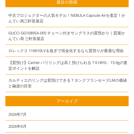
タンブラン
最近の投稿
中古プロジェクターの人気モデル！NEBULA Capsule Airを査定！か
んてい局三軒茶屋店
GUCCI GG1089SA-005 チェーン付きサングラスの質預かり｜質屋か
んてい局 三軒茶屋店
ロレックス 116610LVを急ぎで現金化するなら質預りが最適な理由
【質預け】Cartier パリリングは高く預けられる？K18YG・15.9gの査
定ポイントを解説
カルティエのリングは質預けできる？タンクフランセーズLMの価値
と融資の目安
アーカイブ
2026年7月
2026年6月