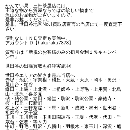
かんてい局 三軒茶屋店には、
王道な物から質屋ならではの珍しい物まで
沢山のお品物がございますので、
是非お越しください。
是非、世田谷地区No.1買取店宣言の当店にて一度査定下
さい。
便利なＬＩＮＥ査定も実施中。
アカウントID【hakuraku7878】
質預りは『新規のお客様のみの初月金利１％キャンペー
ン中』
世田谷の出張買取も好評実施中!!
世田谷エリアの皆さま是非当店へ
赤堤・池尻・宇奈根・梅丘・大蔵・大原・岡本・奥沢・
尾山台・粕谷
鎌田・上馬・上北沢・上祖師谷・上野毛・上用賀・北鳥
山・北沢・喜多見
砧・砧公園・給田・経堂・駒沢・駒沢公園・豪徳寺・
桜・桜丘・桜新町
桜上水・三軒茶屋・下馬・新町・成城・瀬田・世田谷・
祖師谷・太子堂
玉川・玉川第台・玉川田園調布・玉堤・代沢・代田・千
歳台・弦巻・等々力
中町・野毛・野沢・八幡山・羽根木・東玉川・深沢・船