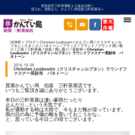
世田谷区三軒茶屋駅より徒歩20秒！
質入れ、買取なら、かんてい局伯楽三軒茶屋店へ
HOME
ブログ
Christian Louboutin
/
かんてい局
/
クリスチャンル
ブタン
/
スタッズ
/
パネトーン
/
ブラック
/
ブランド
/
ブランド買い取
り
/
三茶
/
三軒茶屋
/
伯楽
/
買い取り
/
長財布
Christian
Louboutin（クリスチャンルブタン）ラウンドファスナー長財布 パ
ネトーン
2016. 10. 09
Christian Louboutin（クリスチャンルブタン）ラウンドフ
ァスナー長財布 パネトーン
質屋かんてい局 伯楽 三軒茶屋店です。
いつもご覧頂き誠にありがとうございます。
本日の三軒茶屋は凄い豪雨だったり
止んだり…という天気です。
私が通勤する時は大雨で、今もまだ靴が湿っています。
雨の日の為に予備の靴を置いておこうかな…
と、思っている今日この頃でございます。