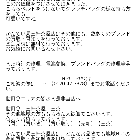
このお値段をつけさせて頂きました。
こちらベルトをつけないでクラッチバッグの様な持ち方
をしても
可愛いですね！
かんてい局三軒茶屋店はその他にも、数多くのブランド
の買取・質預りを行っております。
査定見積は無料で行っております。
お気軽にお問い合わせ下さい。
また時計の修理、電池交換、ブランドバッグの修理等承
っております。
ﾖｲｼﾁ ｼﾁﾔｼﾁﾔ
ご相談の際は Tel:《0120-47-7878》までお電話くださ
い。
世田谷エリアの皆さま是非当店へ
世田谷、三軒茶屋、三茶
その他地域の方ももちろん大歓迎でございます。
心よりお待ちしております。
【質】【買い物】【買い取り】【売却】【三茶】
かんてい局三軒茶屋店は、どんなお品物でも地域No1の
高価買取・高額融資を目指しております。