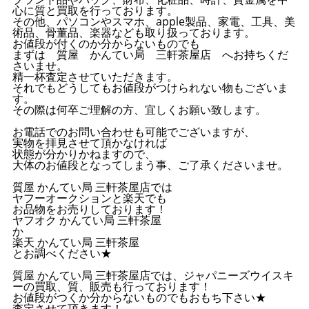
心に質と買取を行っております。
その他、パソコンやスマホ、apple製品、家電、工具、美
術品、骨董品、楽器なども取り扱っております。
お値段が付くのか分からないものでも
まずは 質屋 かんてい局 三軒茶屋店 へお持ちくだ
さいませ。
精一杯査定させていただきます。
それでもどうしてもお値段がつけられない物もございま
す。
その際は何卒ご理解の方、宜しくお願い致します。
お電話でのお問い合わせも可能でございますが、
実物を拝見させて頂かなければ
状態が分かりかねますので、
大体のお値段となってしまう事、ご了承くださいませ。
質屋 かんてい局 三軒茶屋店では
ヤフーオークションと楽天でも
お品物をお売りしております！
ヤフオク かんてい局 三軒茶屋
か
楽天 かんてい局 三軒茶屋
とお調べください★
質屋 かんてい局 三軒茶屋店では、ジャパニーズウイスキ
ーの買取、質、販売も行っております！
お値段がつくか分からないものでもおもち下さい★
査定させて頂きます！