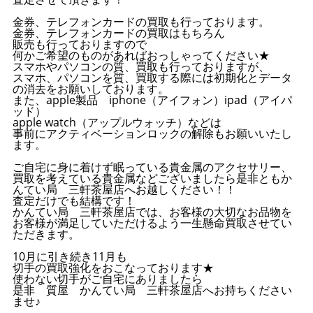
金券、テレフォンカードの買取も行っております。
金券、テレフォンカードの買取はもちろん
販売も行っておりますので
何かご希望のものがあればおっしゃってください★
スマホやパソコンの質、買取も行っておりますが、
スマホ、パソコンを質、買取する際には初期化とデータ
の消去をお願いしております。
また、apple製品 iphone（アイフォン）ipad（アイパ
ッド）
apple watch（アップルウォッチ）などは
事前にアクティベーションロックの解除もお願いいたし
ます。
ご自宅に身に着けず眠っている貴金属のアクセサリー、
買取を考えている貴金属などございましたら是非ともか
んてい局 三軒茶屋店へお越しください！！
査定だけでも結構です！
かんてい局 三軒茶屋店では、お客様の大切なお品物を
お客様が満足していただけるよう一生懸命買取させてい
ただきます。
10月に引き続き11月も
切手の買取強化をおこなっております★
使わない切手がご自宅にありましたら
是非 質屋 かんてい局 三軒茶屋店へお持ちください
ませ♪