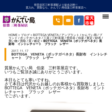
世田谷区三軒茶屋駅より徒歩20秒！
質入れ、買取なら、かんてい局伯楽三軒茶屋店へ
HOME
ブログ
BOTTEGA VENETA
/
アンプラント
/
かんてい局
/
ブ
ランド
/
ボッテガベネタ
/
三茶
/
三軒茶屋
/
世田谷
/
伯楽
/
査定
/
財布
/
買い物
/
買取
/
質
/
鑑定
BOTTEGA VENETA（ボッテガベネタ）長
財布 イントレチャート ブラック レザー
2017. 11. 17
BOTTEGA VENETA（ボッテガベネタ）長財布 イントレチ
ャート ブラック レザー
質屋かんてい局 伯楽 三軒茶屋店です。
いつもご覧頂き誠にありがとうございます。
本日もとても寒いですね。
さて本日は代沢からお越しのお客様から買取致しました
BOTTEGA VENETA（ボッテガベネタ）長財布 イント
レチャート ブラック レザー
でございます。