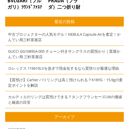
BVLGARI（ブル
PRADA（プラ
ガリ）ﾗｳﾝﾄﾞﾌｧｽﾅ
ダ）二つ折り財
ｰ 長財布 ブラ
布 ブラック
ック
レザー
最近の投稿
中古プロジェクターの人気モデル！NEBULA Capsule Airを査定！か
んてい局三軒茶屋店
GUCCI GG1089SA-005 チェーン付きサングラスの質預かり｜質屋か
んてい局 三軒茶屋店
ロレックス 116610LVを急ぎで現金化するなら質預りが最適な理由
【質預け】Cartier パリリングは高く預けられる？K18YG・15.9gの査
定ポイントを解説
カルティエのリングは質預けできる？タンクフランセーズLMの価値
と融資の目安
アーカイブ