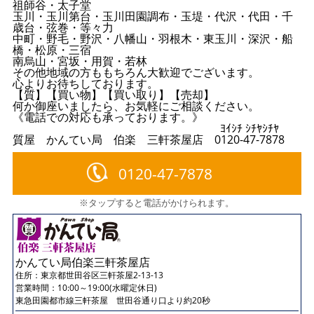
祖師谷・太子堂
玉川・玉川第台・玉川田園調布・玉堤・代沢・代田・千
歳台・弦巻・等々力
中町・野毛・野沢・八幡山・羽根木・東玉川・深沢・船
橋・松原・三宿
南烏山・宮坂・用賀・若林
その他地域の方ももちろん大歓迎でございます。
心よりお待ちしております。
【質】【買い物】【買い取り】【売却】
何か御座いましたら、お気軽にご相談ください。
《電話での対応も承っております。》
ﾖｲｼﾁ ｼﾁﾔｼﾁﾔ
質屋 かんてい局 伯楽 三軒茶屋店 0120-47-7878
0120-47-7878
※タップすると電話がかけられます。
かんてい局伯楽三軒茶屋店
住所：
東京都世田谷区三軒茶屋2-13-13
営業時間：10:00～19:00(水曜定休日)
東急田園都市線三軒茶屋 世田谷通り口より約20秒