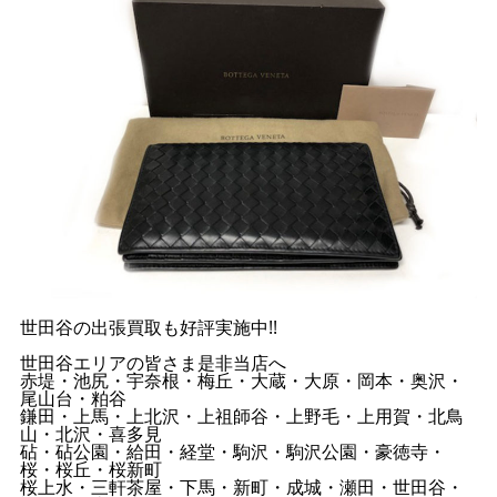
世田谷の出張買取も好評実施中!!
世田谷エリアの皆さま是非当店へ
赤堤・池尻・宇奈根・梅丘・大蔵・大原・岡本・奥沢・
尾山台・粕谷
鎌田・上馬・上北沢・上祖師谷・上野毛・上用賀・北鳥
山・北沢・喜多見
砧・砧公園・給田・経堂・駒沢・駒沢公園・豪徳寺・
桜・桜丘・桜新町
桜上水・三軒茶屋・下馬・新町・成城・瀬田・世田谷・