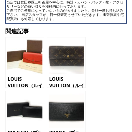
当店では世田谷区三軒茶屋を中心に、時計・カバン・バッグ・靴・アクセ
サリーなどの買い取りを積極的に行っております。
ご自宅でご使用になっていないものがありましたら、是非一度お持ち込み
下さい。 当店スタッフが、目一杯査定させていただきます。出張買取や宅
配買取にも対応しております。
関連記事
LOUIS
LOUIS
VUITTON（ルイ
VUITTON（ルイ
ヴィトン）
ヴィトン）長財
M61181 ポル
布 M61734
トフォイユサ
ポルトフォイユ
ラ アンプラン
サラ モノグラ
ト
ム