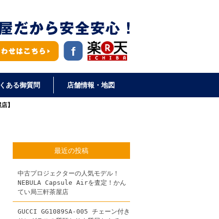
くある御質問
店舗情報・地図
屋店】
最近の投稿
中古プロジェクターの人気モデル！
NEBULA Capsule Airを査定！かん
てい局三軒茶屋店
GUCCI GG1089SA-005 チェーン付き