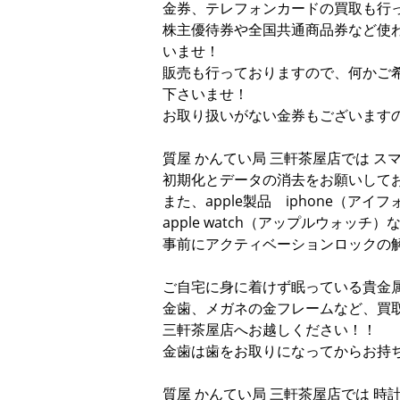
金券、テレフォンカードの買取も行
株主優待券や全国共通商品券など使
いませ！
販売も行っておりますので、何かご希
下さいませ！
お取り扱いがない金券もございます
質屋 かんてい局 三軒茶屋店では 
初期化とデータの消去をお願いして
また、apple製品 iphone（アイ
apple watch（アップルウォッチ）
事前にアクティベーションロックの
ご自宅に身に着けず眠っている貴金
金歯、メガネの金フレームなど、買
三軒茶屋店へお越しください！！
金歯は歯をお取りになってからお持
質屋 かんてい局 三軒茶屋店では 