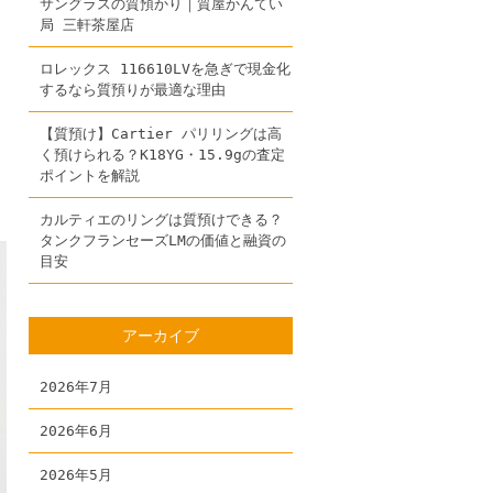
サングラスの質預かり｜質屋かんてい
局 三軒茶屋店
ロレックス 116610LVを急ぎで現金化
するなら質預りが最適な理由
【質預け】Cartier パリリングは高
く預けられる？K18YG・15.9gの査定
ポイントを解説
カルティエのリングは質預けできる？
タンクフランセーズLMの価値と融資の
目安
アーカイブ
2026年7月
2026年6月
2026年5月