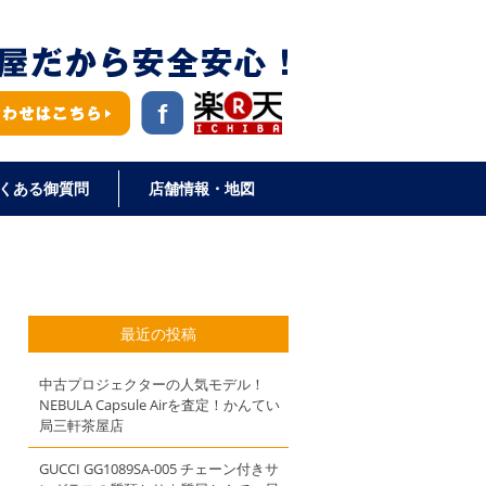
くある御質問
店舗情報・地図
最近の投稿
中古プロジェクターの人気モデル！
NEBULA Capsule Airを査定！かんてい
局三軒茶屋店
GUCCI GG1089SA-005 チェーン付きサ