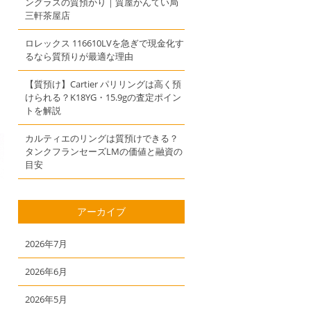
ングラスの質預かり｜質屋かんてい局
三軒茶屋店
ロレックス 116610LVを急ぎで現金化す
るなら質預りが最適な理由
【質預け】Cartier パリリングは高く預
けられる？K18YG・15.9gの査定ポイン
トを解説
カルティエのリングは質預けできる？
タンクフランセーズLMの価値と融資の
目安
アーカイブ
2026年7月
2026年6月
2026年5月