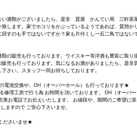
ない酒類がございましたら、是非 質屋 かんてい局 三軒茶
い致します。家でホコリをかぶっているようであれば、質預か
に回すのも手ではないですか？家も片付くし一石二鳥ではない
酒類の販売も行っております。ウイスキー等洋酒も豊富に取り
の販売も行っております。気になるお酒がありましたら、是非
し下さい。スタッフ一同お待ちしております。
計の電池交換や、OH（オーバーホール）も行っております★
る修理工房で行う為 お時間を頂いております。 OH（オーバー
次第お電話でお伝えいたします。 お値段や、期間のご希望に添
たしますので ご安心下さいませ。
くださいませ★