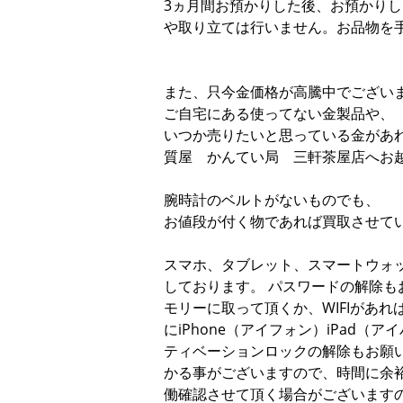
3ヵ月間お預かりした後、お預かり
や取り立ては行いません。お品物を
また、只今金価格が高騰中でござい
ご自宅にある使ってない金製品や、
いつか売りたいと思っている金があ
質屋 かんてい局 三軒茶屋店へお
腕時計のベルトがないものでも、
お値段が付く物であれば買取させて
スマホ、タブレット、スマートウォ
しております。 パスワードの解除
モリーに取って頂くか、WIFIがあ
にiPhone（アイフォン）iPad（ア
ティベーションロックの解除もお願
かる事がございますので、時間に余
働確認させて頂く場合がございます