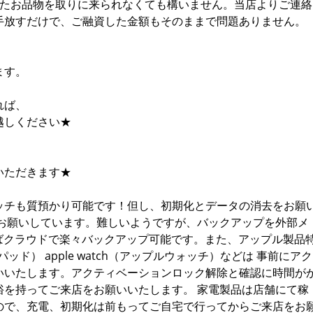
したお品物を取りに来られなくても構いません。当店よりご連絡
手放すだけで、ご融資した金額もそのままで問題ありません。
ます。
れば、
越しください★
いただきます★
ッチも質預かり可能です！但し、初期化とデータの消去をお願
もお願いしています。難しいようですが、バックアップを外部メ
ればクラウドで楽々バックアップ可能です。また、アップル製品
イパッド） apple watch（アップルウォッチ）などは 事前にアク
いいたします。アクティベーションロック解除と確認に時間が
裕を持ってご来店をお願いいたします。 家電製品は店舗にて稼
ので、充電、初期化は前もってご自宅で行ってからご来店をお