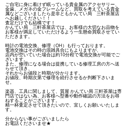
ご自宅に身に着けず眠っている貴金属のアクセサリー、
金歯、メガネの金フレームなど、買取を考えている貴金
属などございましたら是非ともかんてい局 三軒茶屋店
へお越しください！！
査定だけでも結構です！
かんてい局 三軒茶屋店では、お客様の大切なお品物を
お客様が満足していただけるよう一生懸命買取させてい
ただきます。
時計の電池交換、修理（OH）も行っております。
電池交換はその時の混雑具合にもよりますが、
店内が空いていた場合は約10分程で電池交換が可能でご
ざいます。
また、修理になる場合は提携している修理工房の方へ送
らせて頂き、
それからお値段と時期が分かります。
お値段、時期次第で修理を続行させるか判断下さいま
せ。
楽器、工具に関しまして、質屋 かんてい局 三軒茶屋は専
門店ではない為、お客様へ型番や動作確認の方法をお尋
ねすることがございます。
精一杯査定させて頂きたいので、宜しくお願いいたしま
す。
分からない事がございましたら
お電話くださいませ★