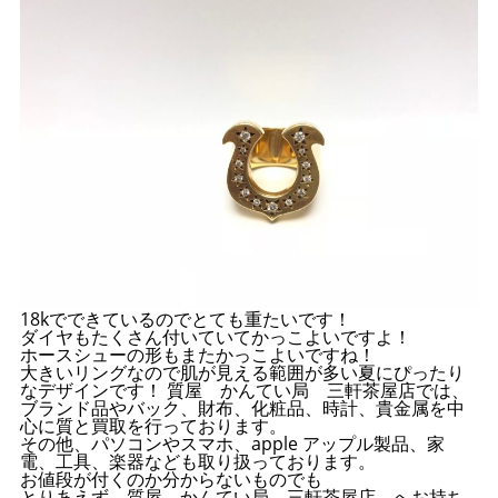
18kでできているのでとても重たいです！
ダイヤもたくさん付いていてかっこよいですよ！
ホースシューの形もまたかっこよいですね！
大きいリングなので肌が見える範囲が多い夏にぴったり
なデザインです！ 質屋 かんてい局 三軒茶屋店では、
ブランド品やバック、財布、化粧品、時計、貴金属を中
心に質と買取を行っております。
その他、パソコンやスマホ、apple アップル製品、家
電、工具、楽器なども取り扱っております。
お値段が付くのか分からないものでも
とりあえず 質屋 かんてい局 三軒茶屋店 へお持ち