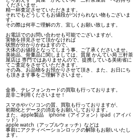
くださいませ。
精一杯査定させていただきます。
それでもどうしてもお値段がつけられない物もございま
す。
その際は何卒ご理解の方、宜しくお願い致します。
お電話でのお問い合わせも可能でございますが、
実物を拝見させて頂かなければ
状態が分かりかねますので、
大体のお値段となってしまう事、ご了承くださいませ。
美術品、骨董品に関しましては、質屋 かんてい局 三軒茶
屋店は 専門ではありませんので、提携している美術省に
てご査定をさせていただきます。
その為、お品物をお預かりさせて頂き、また、お日にち
も頂きます事をご理解下さいませ。
金券、テレフォンカードの買取も行っております。
是非ご利用くださいませ！
スマホやパソコンの質、買取も行っておりますが、
初期化とデータの消去をお願いしております。
また、apple製品 iphone（アイフォン）ipad（アイパ
ッド）
apple watch（アップルウォッチ）などは
事前にアクティベーションロックの解除もお願いいたし
ます。