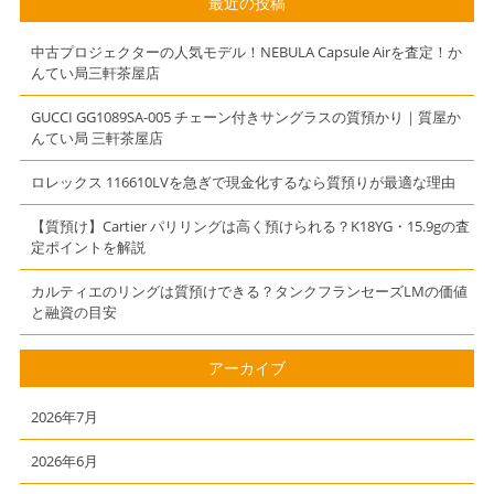
最近の投稿
中古プロジェクターの人気モデル！NEBULA Capsule Airを査定！か
んてい局三軒茶屋店
GUCCI GG1089SA-005 チェーン付きサングラスの質預かり｜質屋か
んてい局 三軒茶屋店
ロレックス 116610LVを急ぎで現金化するなら質預りが最適な理由
【質預け】Cartier パリリングは高く預けられる？K18YG・15.9gの査
定ポイントを解説
カルティエのリングは質預けできる？タンクフランセーズLMの価値
と融資の目安
アーカイブ
2026年7月
2026年6月