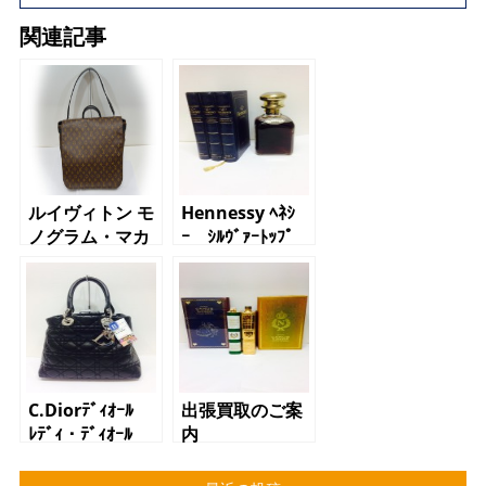
関連記事
ルイヴィトン モ
Hennessy ﾍﾈｼ
ノグラム・マカ
ｰ ｼﾙｳﾞｧｰﾄｯﾌﾟ
サーのメッセン
ｺﾆｬｯｸ
ジャーGM
C.Diorﾃﾞｨｵｰﾙ
出張買取のご案
ﾚﾃﾞｨ・ﾃﾞｨｵｰﾙ
内