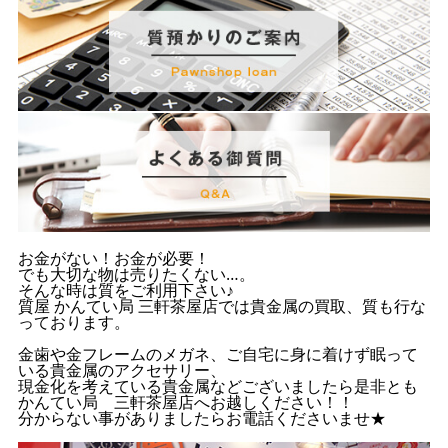
お金がない！お金が必要！
でも大切な物は売りたくない…。
そんな時は質をご利用下さい♪
質屋 かんてい局 三軒茶屋店では貴金属の買取、質も行な
っております。
金歯や金フレームのメガネ、ご自宅に身に着けず眠って
いる貴金属のアクセサリー、
現金化を考えている貴金属などございましたら是非とも
かんてい局 三軒茶屋店へお越しください！！
分からない事がありましたらお電話くださいませ★