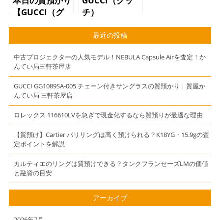
本日の質預かり
GUCCI（グッ
【GUCCI（グ
チ）
ッチ）ショルダ
115.217.0416
ーバッグ チェ
二つ折り財布
最近の投稿
ーン ピンク
ブラック レザ
中古プロジェクターの人気モデル！NEBULA Capsule Airを査定！か
GG】
ー
んてい局三軒茶屋店
GUCCI GG1089SA-005 チェーン付きサングラスの質預かり｜質屋か
んてい局 三軒茶屋店
ロレックス 116610LVを急ぎで現金化するなら質預りが最適な理由
【質預け】Cartier パリリングは高く預けられる？K18YG・15.9gの査
定ポイントを解説
カルティエのリングは質預けできる？タンクフランセーズLMの価値
と融資の目安
アーカイブ
2026年7月