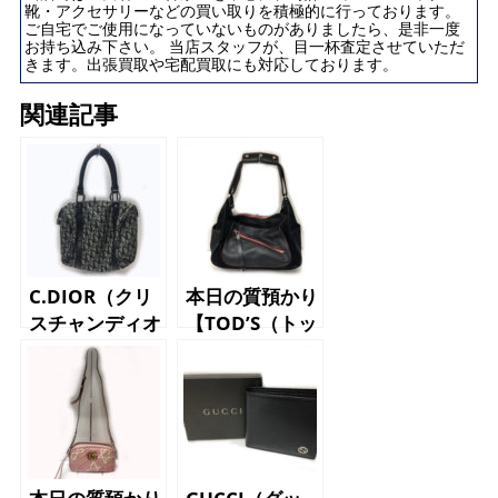
靴・アクセサリーなどの買い取りを積極的に行っております。
ご自宅でご使用になっていないものがありましたら、是非一度
お持ち込み下さい。 当店スタッフが、目一杯査定させていただ
きます。出張買取や宅配買取にも対応しております。
関連記事
C.DIOR（クリ
本日の質預かり
スチャンディオ
【TOD’S（トッ
ール）トロッタ
ズ）フェラーリ
ー ミニボスト
コラボ ハンド
ン ハンドバッ
バッグ ブラッ
グ レディース
ク レッド】