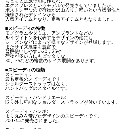
もともとは旅行用に作られ、
エクスプレスというモデルで発売させていましたが、
ボストン型なので荷物が沢山入り、軽いという機能性と
洗練されたデザインから
人気アイテムとなり、定番アイテムともなりました。
■スピーディの特徴
モノグラムやダミエ、アンプラントなどの
ルイヴィトンを代表するデザインの他にも
シーズンなどによって様々なデザインが登場します。
またサイズ展開も豊富で
普段使いしやすい20，25や
荷物が多い方にもピッタリな
30、35などの複数のサイズ展開があります。
■スピーディの種類
スピーディ：
最も定番のスピーディです。
ショルダーストラップはなく、
ハンドバッグのスタイルです。
スピーディ・バンドリエール:
取り外し可能なショルダーストラップが付いています。
スピーディ・バンボ:
より丸みを帯びたデザインのスピーディです。
2007年に発売されました。