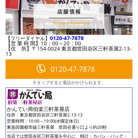
0120-47-7878
【フリーダイヤル】
【営 業 時 間】10：00～20：00
【住 所】〒154-0024 東京都世田谷区三軒茶屋2-13-
13
0120-47-7878
※タップすると電話がかけられます。
かんてい局伯楽三軒茶屋店
住所：
東京都世田谷区三軒茶屋2-13-13
営業時間：10:00～19:00(水曜定休日)
東急田園都市線三軒茶屋 世田谷通り口より約20秒
当店では世田谷区三軒茶屋を中心に、時計・カバン・バッグ・