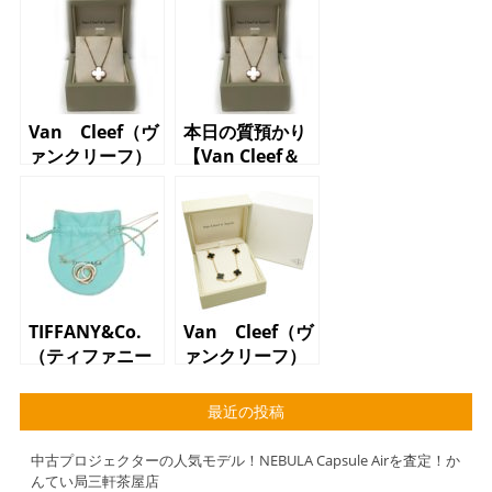
Van Cleef（ヴ
本日の質預かり
ァンクリーフ）
【Van Cleef＆
ネックレス ア
Arpels（ヴァン
ルハンブラ 18
クリーフ＆アー
金（K18）5g
ペル）ﾈｯｸﾚｽ
K18 アルハン
ブラ】
TIFFANY&Co.
Van Cleef（ヴ
（ティファニー
ァンクリーフ）
アンドコ）ネッ
アルハンブラ
クレス インタ
ネックレス オ
最近の投稿
ーロッキング
ニキス
2012METAL
中古プロジェクターの人気モデル！NEBULA Capsule Airを査定！か
んてい局三軒茶屋店