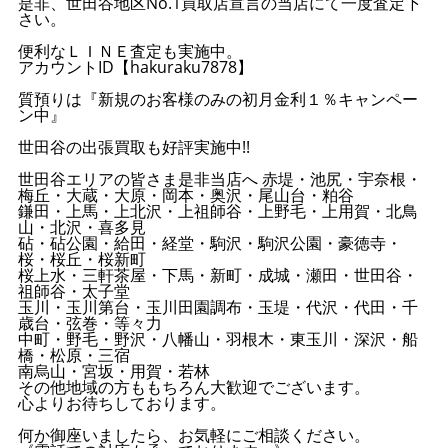
是非、世田谷地区No.1買取店宣言の当店にて一度査定下
さい。
便利なＬＩＮＥ査定も実施中。
アカウントID【hakuraku7878】
質預りは『新規のお客様のみの初月金利１％キャンペー
ン中』
世田谷の出張買取も好評実施中!!
世田谷エリアの皆さま是非当店へ 赤堤・池尻・宇奈根・
梅丘・大蔵・大原・岡本・奥沢・尾山台・粕谷
鎌田・上馬・上北沢・上祖師谷・上野毛・上用賀・北鳥
山・北沢・喜多見
砧・砧公園・給田・経堂・駒沢・駒沢公園・豪徳寺・
桜・桜丘・桜新町
桜上水・三軒茶屋・下馬・新町・成城・瀬田・世田谷・
祖師谷・太子堂
玉川・玉川第台・玉川田園調布・玉堤・代沢・代田・千
歳台・弦巻・等々力
中町・野毛・野沢・八幡山・羽根木・東玉川・深沢・船
橋・松原・三宿
南烏山・宮坂・用賀・若林
その他地域の方ももちろん大歓迎でございます。
心よりお待ちしております。
何か御座いましたら、お気軽にご相談ください。