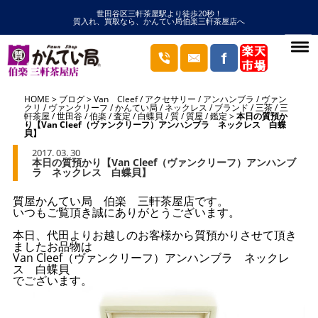
世田谷区三軒茶屋駅より徒歩20秒！
質入れ、買取なら、かんてい局伯楽三軒茶屋店へ
HOME
ブログ
Van Cleef
/
アクセサリー
/
アンハンブラ
/
ヴァン
クリ
/
ヴァンクリーフ
/
かんてい局
/
ネックレス
/
ブランド
/
三茶
/
三
軒茶屋
/
世田谷
/
伯楽
/
査定
/
白蝶貝
/
質
/
質屋
/
鑑定
本日の質預か
り【Van Cleef（ヴァンクリーフ）アンハンブラ ネックレス 白蝶
貝】
2017. 03. 30
本日の質預かり【Van Cleef（ヴァンクリーフ）アンハンブ
ラ ネックレス 白蝶貝】
質屋かんてい局 伯楽 三軒茶屋店です。
いつもご覧頂き誠にありがとうございます。
本日、代田よりお越しのお客様から質預かりさせて頂き
ましたお品物は
Van Cleef（ヴァンクリーフ）アンハンブラ ネックレ
ス 白蝶貝
でございます。