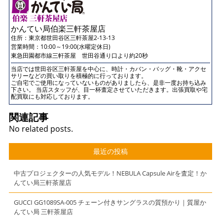
かんてい局伯楽三軒茶屋店
住所：
東京都世田谷区三軒茶屋2-13-13
営業時間：10:00～19:00(水曜定休日)
東急田園都市線三軒茶屋 世田谷通り口より約20秒
当店では世田谷区三軒茶屋を中心に、時計・カバン・バッグ・靴・アクセ
サリーなどの買い取りを積極的に行っております。
ご自宅でご使用になっていないものがありましたら、是非一度お持ち込み
下さい。 当店スタッフが、目一杯査定させていただきます。出張買取や宅
配買取にも対応しております。
関連記事
No related posts.
最近の投稿
中古プロジェクターの人気モデル！NEBULA Capsule Airを査定！か
んてい局三軒茶屋店
GUCCI GG1089SA-005 チェーン付きサングラスの質預かり｜質屋か
んてい局 三軒茶屋店