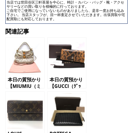
当店では世田谷区三軒茶屋を中心に、時計・カバン・バッグ・靴・アクセ
サリーなどの買い取りを積極的に行っております。
ご自宅でご使用になっていないものがありましたら、是非一度お持ち込み
下さい。 当店スタッフが、目一杯査定させていただきます。出張買取や宅
配買取にも対応しております。
関連記事
本日の質預かり
本日の質預かり
【MIUMIU（ミ
【GUCCI（ｸﾞｯ
ュウミュウ）ハ
ﾁ）長財布
ンドバッグ】
290745.534563
パイソン タイ
ガ―ヘッド】