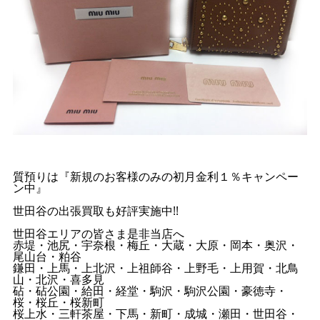
質預りは『新規のお客様のみの初月金利１％キャンペー
ン中』
世田谷の出張買取も好評実施中!!
世田谷エリアの皆さま是非当店へ
赤堤・池尻・宇奈根・梅丘・大蔵・大原・岡本・奥沢・
尾山台・粕谷
鎌田・上馬・上北沢・上祖師谷・上野毛・上用賀・北鳥
山・北沢・喜多見
砧・砧公園・給田・経堂・駒沢・駒沢公園・豪徳寺・
桜・桜丘・桜新町
桜上水・三軒茶屋・下馬・新町・成城・瀬田・世田谷・