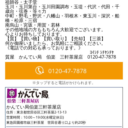
祖師谷・太子堂
玉川・玉川第台・玉川田園調布・玉堤・代沢・代田・千
歳台・弦巻・等々力
中町・野毛・野沢・八幡山・羽根木・東玉川・深沢・船
橋・松原・三宿
南烏山・宮坂・用賀・若林
その他地域の方ももちろん大歓迎でございます。
心よりお待ちしております。
【質】【買い物】【買い取り】【売却】【三茶】
何か御座いましたら、お気軽にご相談ください。
《電話での対応も承っております。》
ﾖｲｼﾁ ｼﾁﾔｼﾁﾔ
質屋 かんてい局 伯楽 三軒茶屋店 0120-47-7878
0120-47-7878
※タップすると電話がかけられます。
かんてい局伯楽三軒茶屋店
住所：
東京都世田谷区三軒茶屋2-13-13
営業時間：10:00～19:00(水曜定休日)
東急田園都市線三軒茶屋 世田谷通り口より約20秒