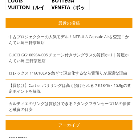
LOUIS
BOTTEGA
VUITTON（ルイ
VENETA（ボッ
ヴィトン）長財
テガベネタ）長
布 M61734
財布 イントレ
最近の投稿
ポルトフォイユ
チャート ブラ
サラ モノグラ
ック レザー
中古プロジェクターの人気モデル！NEBULA Capsule Airを査定！か
ム
んてい局三軒茶屋店
GUCCI GG1089SA-005 チェーン付きサングラスの質預かり｜質屋か
んてい局 三軒茶屋店
ロレックス 116610LVを急ぎで現金化するなら質預りが最適な理由
【質預け】Cartier パリリングは高く預けられる？K18YG・15.9gの査
定ポイントを解説
カルティエのリングは質預けできる？タンクフランセーズLMの価値
と融資の目安
アーカイブ