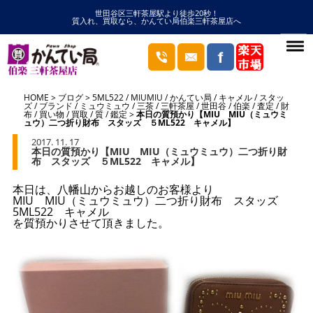
世田谷区三軒茶屋駅より徒歩20秒！
質入れ、買取なら、かんてい局伯楽三軒茶屋店へ
HOME
ブログ
5ML522
/
MIUMIU
/
かんてい局
/
キャメル
/
スタッ
ズ
/
ブランド
/
ミュウミュウ
/
三茶
/
三軒茶屋
/
世田谷
/
伯楽
/
査定
/
財
布
/
買い物
/
買取
/
質
/
鑑定
本日の質預かり【MIU MIU（ミュウミ
ュウ）二つ折り財布 スタッズ ５ML522 キャメル】
2017. 11. 17
本日の質預かり【MIU MIU（ミュウミュウ）二つ折り財
布 スタッズ ５ML522 キャメル】
本日は、八幡山からお越しのお客様より
MIU MIU（ミュウミュウ）二つ折り財布 スタッズ
5ML522 キャメル
を質預かりさせて頂きました。