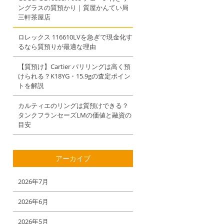
ングラスの質預かり｜質屋かんてい局
三軒茶屋店
ロレックス 116610LVを急ぎで現金化す
るなら質預りが最適な理由
【質預け】Cartier パリリングは高く預
けられる？K18YG・15.9gの査定ポイン
トを解説
カルティエのリングは質預けできる？
タンクフランセーズLMの価値と融資の
目安
アーカイブ
2026年7月
2026年6月
2026年5月