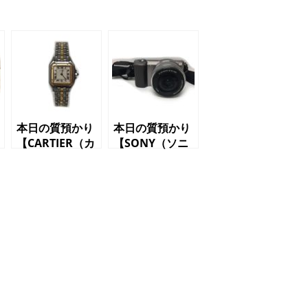
本日の質預かり
本日の質預かり
【CARTIER（カ
【SONY（ソニ
ルティエ）パン
ー）α5100 デ
テールSM クオ
ジタル一眼カメ
ーツ レディ―
ラ】
ス腕時計】