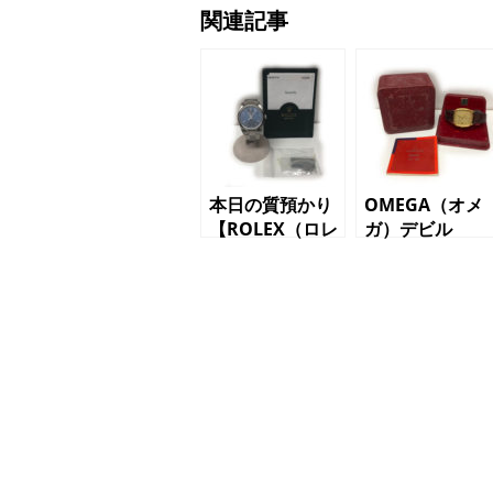
関連記事
本日の質預かり
OMEGA（オメ
【ROLEX（ロレ
ガ）デビル
ックス）エアキ
1332 クオー
ング 1400M
ツ メンズ腕時
F番 03年頃
計
メンズ腕時計】