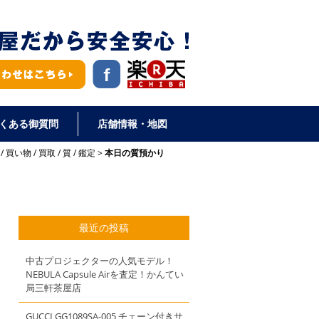
くある御質問
店舗情報・地図
/
買い物
/
買取
/
質
/
鑑定
本日の質預かり
最近の投稿
中古プロジェクターの人気モデル！
NEBULA Capsule Airを査定！かんてい
局三軒茶屋店
GUCCI GG1089SA-005 チェーン付きサ