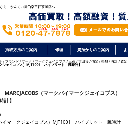
なら、かんてい局伯楽三軒茶屋店へ
買取方法のご案内
修理
質預かりのご案内
よ
ト
/
ブランド
/
マーク
/
マークジェイコブス
/
三茶
/
世田谷
/
伯楽
/
売却
/
時計
/
査定
ークジェイコブス）MJT1001 ハイブリット 腕時計】
 MARCJACOBS（マークバイマークジェイコブス）
腕時計】
り
ークバイマークジェイコブス）MJT1001 ハイブリット 腕時計