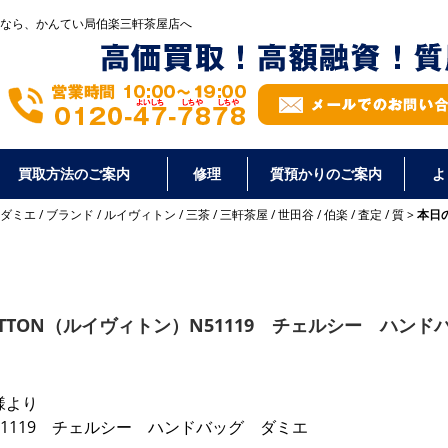
なら、かんてい局伯楽三軒茶屋店へ
買取方法のご案内
修理
質預かりのご案内
よ
ダミエ
/
ブランド
/
ルイヴィトン
/
三茶
/
三軒茶屋
/
世田谷
/
伯楽
/
査定
/
質
本日の
UITTON（ルイヴィトン）N51119 チェルシー ハンド
様より
）N51119 チェルシー ハンドバッグ ダミエ