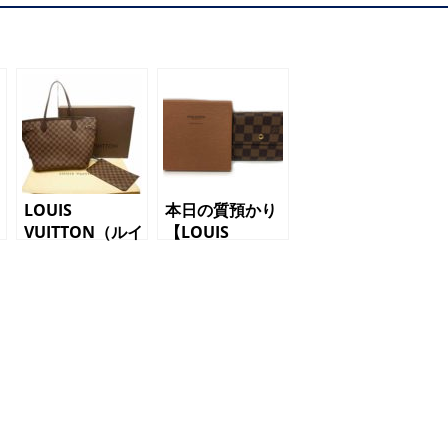
LOUIS
本日の質預かり
VUITTON（ルイ
【LOUIS
イ
ヴィトン）トー
VUITTON（ルイ
トバッグ
ヴィトン）二つ
N41358 ﾈｳﾞｧｰ
折り財布
ﾌﾙMM ローズ
N61654 ポル
バレリーナ ダ
トフォイユ・エ
ミエ
リーズ ダミ
エ】