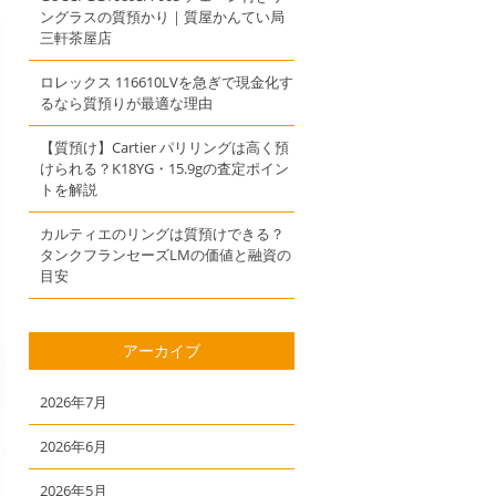
ングラスの質預かり｜質屋かんてい局
三軒茶屋店
ロレックス 116610LVを急ぎで現金化す
るなら質預りが最適な理由
【質預け】Cartier パリリングは高く預
けられる？K18YG・15.9gの査定ポイン
トを解説
カルティエのリングは質預けできる？
タンクフランセーズLMの価値と融資の
目安
アーカイブ
2026年7月
2026年6月
2026年5月