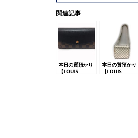
関連記事
本日の質預かり
本日の質預かり
【LOUIS
【LOUIS
VUITTON（ルイ
VUITTON（ル
ヴィトン）長財
ヴィトン）ナヴ
布 N61261
ィグリオ
ダミエ ノルマ
N51189 ダミ
ンディ レザ
エアズール シ
ー】
ョルダーバッ
グ】