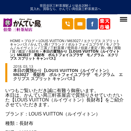
世田谷区三軒茶屋駅より徒歩20秒！
質入れ、買取なら、かんてい局伯楽三軒茶屋店へ
HOME
ブログ
LOUIS VUITTON
/
M63027
/
エクリプス スプリット
キャンバス
/
かんてい局
/
ブランド
/
ポルトフォイユブラザ
/
モノグラ
ム
/
ルイヴィトン
/
三茶
/
三軒茶屋
/
世田谷
/
伯楽
/
査定
/
買い物
/
買取
/
質
/
鑑定
/
長財布
本日の質預かり【LOUIS VUITTON（ルイヴィト
ン）M63027 長財布 ポルトフォイユブラザ モノグラム エクリ
プス スプリット キャンバス】
2018. 03. 13
本日の質預かり【LOUIS VUITTON（ルイヴィトン）
M63027 長財布 ポルトフォイユブラザ モノグラム エ
クリプス スプリット キャンバス】
いつもご覧いただき誠に有難う御座います。
本日は、かんてい局三軒茶屋店で質預りさせていただい
た【LOUIS VUITTON（ルイヴィトン）長財布】をご紹介
させていただきます。
ブランド：LOUIS VUITTON（ルイヴィトン）
種類：長財布