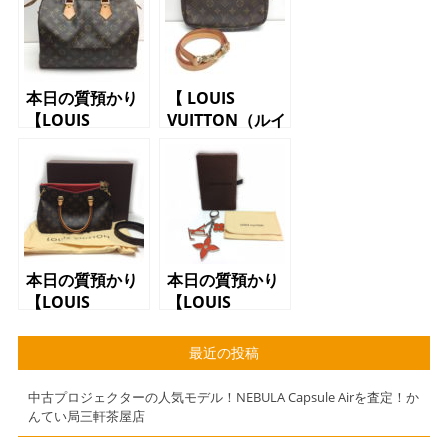
本日の質預かり
【 LOUIS
【LOUIS
VUITTON（ルイ
VUITTON（ルイ
ヴィトン）アク
ヴィトン）ボス
セサリーポー
トンバッグ
チ M51980
M41526 スピ
ポシェット ア
ーディ30 ハン
クセソワ―ル
ドバッグ モノ
モノグラム】
グラム】
本日の質預かり
本日の質預かり
【LOUIS
【LOUIS
VUITTON（ルイ
VUITTON（ルイ
ヴィトン）パラ
ヴィトン）チャ
最近の投稿
スBB
ーム モノグラ
M41241 モノ
ム】
中古プロジェクターの人気モデル！NEBULA Capsule Airを査定！か
グラム 2WAY
んてい局三軒茶屋店
バッグ】