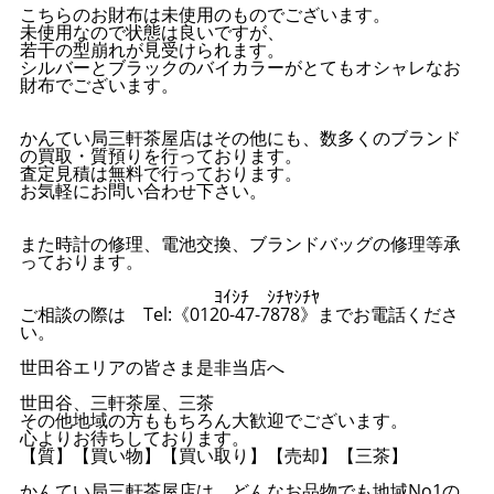
こちらのお財布は未使用のものでございます。
未使用なので状態は良いですが、
若干の型崩れが見受けられます。
シルバーとブラックのバイカラーがとてもオシャレなお
財布でございます。
かんてい局三軒茶屋店はその他にも、数多くのブランド
の買取・質預りを行っております。
査定見積は無料で行っております。
お気軽にお問い合わせ下さい。
また時計の修理、電池交換、ブランドバッグの修理等承
っております。
ﾖｲｼﾁ ｼﾁﾔｼﾁﾔ
ご相談の際は Tel:《0120-47-7878》までお電話くださ
い。
世田谷エリアの皆さま是非当店へ
世田谷、三軒茶屋、三茶
その他地域の方ももちろん大歓迎でございます。
心よりお待ちしております。
【質】【買い物】【買い取り】【売却】【三茶】
かんてい局三軒茶屋店は、どんなお品物でも地域No1の