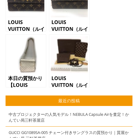
LOUIS
LOUIS
VUITTON（ルイ
VUITTON（ルイ
ヴィトン）
ヴィトン）長財
M61734 ポル
布 M61734
トフォイユサ
ポルトフォイユ
ラ 長財布 モ
サラ モノグラ
ノグラム
ム
本日の質預かり
LOUIS
【LOUIS
VUITTON（ルイ
VUITTON（ルイ
ヴィトン）アジ
ヴィトン）ナヴ
ェンダ
最近の投稿
ィグリオ
R20701 ダミエ
N51189 ダミ
中古プロジェクターの人気モデル！NEBULA Capsule Airを査定！か
エアズール シ
んてい局三軒茶屋店
ョルダーバッ
グ】
GUCCI GG1089SA-005 チェーン付きサングラスの質預かり｜質屋か