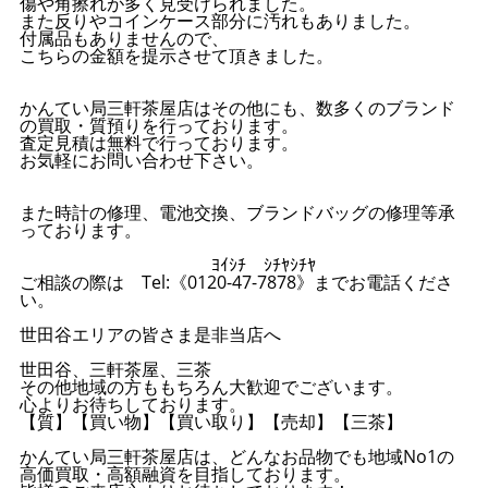
傷や角擦れが多く見受けられました。
また反りやコインケース部分に汚れもありました。
付属品もありませんので、
こちらの金額を提示させて頂きました。
かんてい局三軒茶屋店はその他にも、数多くのブランド
の買取・質預りを行っております。
査定見積は無料で行っております。
お気軽にお問い合わせ下さい。
また時計の修理、電池交換、ブランドバッグの修理等承
っております。
ﾖｲｼﾁ ｼﾁﾔｼﾁﾔ
ご相談の際は Tel:《0120-47-7878》までお電話くださ
い。
世田谷エリアの皆さま是非当店へ
世田谷、三軒茶屋、三茶
その他地域の方ももちろん大歓迎でございます。
心よりお待ちしております。
【質】【買い物】【買い取り】【売却】【三茶】
かんてい局三軒茶屋店は、どんなお品物でも地域No1の
高価買取・高額融資を目指しております。