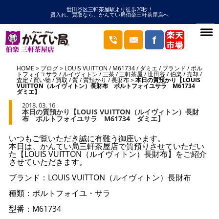
世田谷区三軒茶屋駅より徒歩20秒！
質入れ、買取なら、かんてい局伯楽三軒茶屋店へ
HOME
ブログ
LOUIS VUITTON
/
M61734
/
ダミエ
/
ブランド
/
ポル
トフォイユサラ
/
ルイヴィトン
/
三茶
/
三軒茶屋
/
世田谷
/
伯楽
/
売却
/
査定
/
買い物
/
買取
/
質
/
質預かり
/
長財布
本日の質預かり【LOUIS
VUITTON（ルイヴィトン）長財布 ポルトフォイユサラ M61734
ダミエ】
2018. 03. 16
本日の質預かり【LOUIS VUITTON（ルイヴィトン）長財
布 ポルトフォイユサラ M61734 ダミエ】
いつもご覧いただき誠に有難う御座います。
本日は、かんてい局三軒茶屋店で質預りさせていただい
た【LOUIS VUITTON（ルイヴィトン）長財布】をご紹介
させていただきます。
ブランド：LOUIS VUITTON（ルイヴィトン）長財布
種類：ポルトフォイユ・サラ
型番：M61734