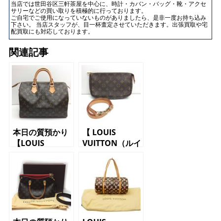
当店では世田谷区三軒茶屋を中心に、時計・カバン・バッグ・靴・アクセ
サリーなどの買い取りを積極的に行っております。
ご自宅でご使用になっていないものがありましたら、是非一度お持ち込み
下さい。 当店スタッフが、目一杯査定させていただきます。出張買取や宅
配買取にも対応しております。
関連記事
本日の質預かり
【 LOUIS
【LOUIS
VUITTON（ルイ
VUITTON（ルイ
ヴィトン）アク
ヴィトン）ボス
セサリーポー
トンバッグ
チ M51980
M41526 スピ
ポシェット ア
ーディ30 ハン
クセソワ―ル
ドバッグ モノ
モノグラム】
グラム】