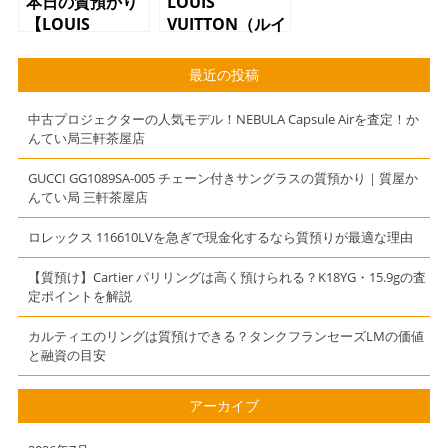
本日の質預かり
LOUIS
【LOUIS
VUITTON（ルイ
VUITTON（ルイ
ヴィトン）
ヴィトン）パラ
M95753 パピ
最近の投稿
スBB
ヨン30 ウォー
M41241 モノ
ターカラー
中古プロジェクターの人気モデル！NEBULA Capsule Airを査定！か
グラム 2WAY
んてい局三軒茶屋店
バッグ】
GUCCI GG1089SA-005 チェーン付きサングラスの質預かり｜質屋か
んてい局 三軒茶屋店
ロレックス 116610LVを急ぎで現金化するなら質預りが最適な理由
【質預け】Cartier パリリングは高く預けられる？K18YG・15.9gの査
定ポイントを解説
カルティエのリングは質預けできる？タンクフランセーズLMの価値
と融資の目安
アーカイブ