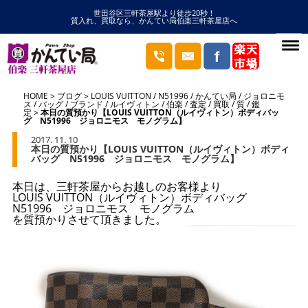
世田谷区三軒茶屋駅より徒歩20秒！
質入れ、買取なら、かんてい局伯楽三軒茶屋店へ
HOME
ブログ
LOUIS VUITTON
/
N51996
/
かんてい局
/
ジョロニモ
ス
/
バッグ
/
ブランド
/
ルイヴィトン
/
伯楽
/
査定
/
買取
/
質
/
鑑
定
本日の質預かり【LOUIS VUITTON（ルイヴィトン）ボディバッ
グ N51996 ジョロニモス モノグラム】
2017. 11. 10
本日の質預かり【LOUIS VUITTON（ルイヴィトン）ボディ
バッグ N51996 ジョロニモス モノグラム】
本日は、三軒茶屋からお越しのお客様より
LOUIS VUITTON（ルイヴィトン）ボディバッグ
N51996 ジョロニモス モノグラム
を質預かりさせて頂きました。