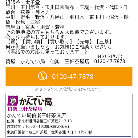
祖師谷・太子堂
玉川・玉川第台・玉川田園調布・玉堤・代沢・代田・千
歳台・弦巻・等々力
中町・野毛・野沢・八幡山・羽根木・東玉川・深沢・船
橋・松原・三宿
南烏山・宮坂・用賀・若林
その他地域の方ももちろん大歓迎でございます。
心よりお待ちしております。
【質】【買い物】【買い取り】【売却】【三茶】
何か御座いましたら、お気軽にご相談ください。
《電話での対応も承っております。》
ﾖｲｼﾁ ｼﾁﾔｼﾁﾔ
質屋 かんてい局 伯楽 三軒茶屋店 0120-47-7878
0120-47-7878
※タップすると電話がかけられます。
かんてい局伯楽三軒茶屋店
住所：
東京都世田谷区三軒茶屋2-13-13
営業時間：10:00～19:00(水曜定休日)
東急田園都市線三軒茶屋 世田谷通り口より約20秒