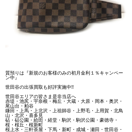
質預りは『新規のお客様のみの初月金利１％キャンペー
ン中』
世田谷の出張買取も好評実施中!!
世田谷エリアの皆さま是非当店へ
赤堤・池尻・宇奈根・梅丘・大蔵・大原・岡本・奥沢・
尾山台・粕谷
鎌田・上馬・上北沢・上祖師谷・上野毛・上用賀・北鳥
山・北沢・喜多見
砧・砧公園・給田・経堂・駒沢・駒沢公園・豪徳寺・
桜・桜丘・桜新町
桜上水・三軒茶屋・下馬・新町・成城・瀬田・世田谷・