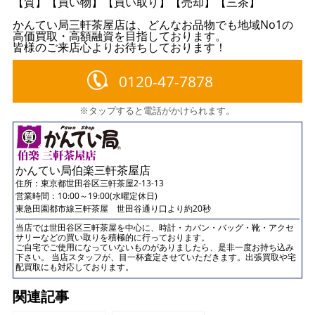
【質】【買い物】【買い取り】【売却】【三茶】
かんてい局三軒茶屋店は、どんなお品物でも地域No1の
高価買取・高額融資を目指しております。
皆様のご来店心よりお待ちしております！
0120-47-7878
※タップすると電話がかけられます。
かんてい局伯楽三軒茶屋店
住所：
東京都世田谷区三軒茶屋2-13-13
営業時間：10:00～19:00(水曜定休日)
東急田園都市線三軒茶屋 世田谷通り口より約20秒
当店では世田谷区三軒茶屋を中心に、時計・カバン・バッグ・靴・アクセ
サリーなどの買い取りを積極的に行っております。
ご自宅でご使用になっていないものがありましたら、是非一度お持ち込み
下さい。 当店スタッフが、目一杯査定させていただきます。出張買取や宅
配買取にも対応しております。
関連記事