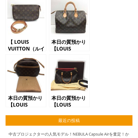
【 LOUIS
本日の質預かり
VUITTON（ルイ
【LOUIS
ヴィトン）アク
VUITTON（ルイ
セサリーポー
ヴィトン）ボス
チ M51980
トンバッグ
ポシェット ア
M41526 スピ
クセソワ―ル
ーディ30 ハン
モノグラム】
ドバッグ モノ
グラム】
本日の質預かり
本日の質預かり
【LOUIS
【LOUIS
VUITTON（ルイ
VUITTON（ルイ
ヴィトン）ショ
ヴィトン）ショ
最近の投稿
ルダーバッグ
ルダーバッグ
M51221】
M41241 パラ
中古プロジェクターの人気モデル！NEBULA Capsule Airを査定！か