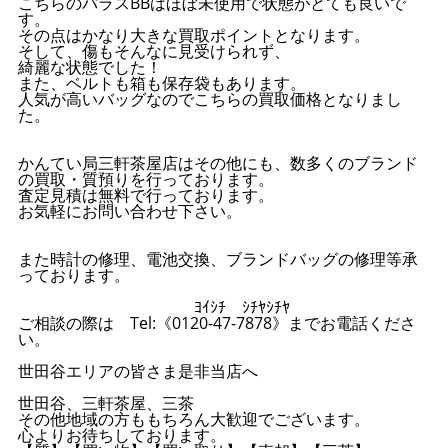
こちらのパラスBBはほぼ未使用で状態がとても良いで
す。
その点はかなり大きな買取ポイントとなります。
そして、傷もそんなに見受けられず、
綺麗な状態でした！
また、ベルトも箱も保存袋もあります。
人気が高いバッグなのでこちらの買取価格となりまし
た。
かんてい局三軒茶屋店はその他にも、数多くのブランド
の買取・質預りを行っております。
査定見積は無料で行っております。
お気軽にお問い合わせ下さい。
また時計の修理、電池交換、ブランドバッグの修理等承
っております。
ﾖｲｼﾁ ｼﾁﾔｼﾁﾔ
ご相談の際は Tel:《0120-47-7878》までお電話くださ
い。
世田谷エリアの皆さま是非当店へ
世田谷、三軒茶屋、三茶
その他地域の方ももちろん大歓迎でございます。
心よりお待ちしております。