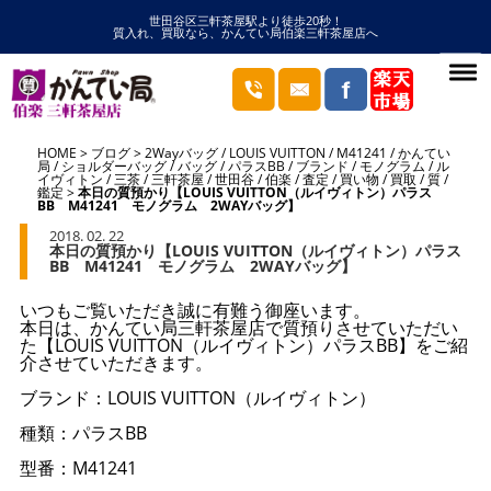
世田谷区三軒茶屋駅より徒歩20秒！
質入れ、買取なら、かんてい局伯楽三軒茶屋店へ
HOME
ブログ
2Wayバッグ
/
LOUIS VUITTON
/
M41241
/
かんてい
局
/
ショルダーバッグ
/
バッグ
/
パラスBB
/
ブランド
/
モノグラム
/
ル
イヴィトン
/
三茶
/
三軒茶屋
/
世田谷
/
伯楽
/
査定
/
買い物
/
買取
/
質
/
鑑定
本日の質預かり【LOUIS VUITTON（ルイヴィトン）パラス
BB M41241 モノグラム 2WAYバッグ】
2018. 02. 22
本日の質預かり【LOUIS VUITTON（ルイヴィトン）パラス
BB M41241 モノグラム 2WAYバッグ】
いつもご覧いただき誠に有難う御座います。
本日は、かんてい局三軒茶屋店で質預りさせていただい
た【LOUIS VUITTON（ルイヴィトン）パラスBB】をご紹
介させていただきます。
ブランド：LOUIS VUITTON（ルイヴィトン）
種類：パラスBB
型番：M41241