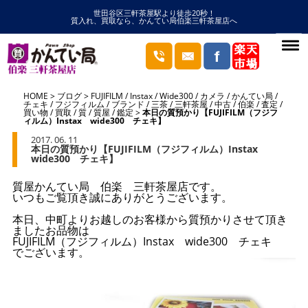
世田谷区三軒茶屋駅より徒歩20秒！
質入れ、買取なら、かんてい局伯楽三軒茶屋店へ
HOME
ブログ
FUJIFILM
/
Instax
/
Wide300
/
カメラ
/
かんてい局
/
チェキ
/
フジフィルム
/
ブランド
/
三茶
/
三軒茶屋
/
中古
/
伯楽
/
査定
/
買い物
/
買取
/
質
/
質屋
/
鑑定
本日の質預かり【FUJIFILM（フジフ
ィルム）Instax wide300 チェキ】
2017. 06. 11
本日の質預かり【FUJIFILM（フジフィルム）Instax
wide300 チェキ】
質屋かんてい局 伯楽 三軒茶屋店です。
いつもご覧頂き誠にありがとうございます。
本日、中町よりお越しのお客様から質預かりさせて頂き
ましたお品物は
FUJIFILM（フジフィルム）Instax wide300 チェキ
でございます。