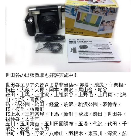
世田谷の出張買取も好評実施中!!
世田谷エリアの皆さま是非当店へ 赤堤・池尻・宇奈根・
梅丘・大蔵・大原・岡本・奥沢・尾山台・粕谷
鎌田・上馬・上北沢・上祖師谷・上野毛・上用賀・北鳥
山・北沢・喜多見
砧・砧公園・給田・経堂・駒沢・駒沢公園・豪徳寺・
桜・桜丘・桜新町
桜上水・三軒茶屋・下馬・新町・成城・瀬田・世田谷・
祖師谷・太子堂
玉川・玉川第台・玉川田園調布・玉堤・代沢・代田・千
歳台・弦巻・等々力
中町・野毛・野沢・八幡山・羽根木・東玉川・深沢・船