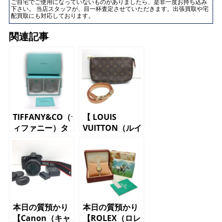
ご自宅でご使用になっていないものがありましたら、是非一度お持ち込み
下さい。 当店スタッフが、目一杯査定させていただきます。出張買取や宅
配買取にも対応しております。
関連記事
TIFFANY&CO（テ
【 LOUIS
ィファニー）タ
VUITTON（ルイ
ンブラーセット
ヴィトン）アク
セサリーポー
チ M51980
ポシェット ア
クセソワ―ル
モノグラム】
本日の質預かり
本日の質預かり
【Canon（キャ
【ROLEX（ロレ