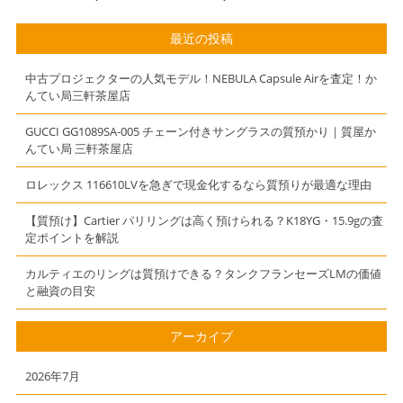
ノン）
ックス）ゴール
EOS70D ボデ
ド文字盤
最近の投稿
ィレンズセッ
69173G ﾃﾞｲﾄ
ト】
ｼﾞｬｽﾄ 89～90
中古プロジェクターの人気モデル！NEBULA Capsule Airを査定！か
年代】
んてい局三軒茶屋店
GUCCI GG1089SA-005 チェーン付きサングラスの質預かり｜質屋か
んてい局 三軒茶屋店
ロレックス 116610LVを急ぎで現金化するなら質預りが最適な理由
【質預け】Cartier パリリングは高く預けられる？K18YG・15.9gの査
定ポイントを解説
カルティエのリングは質預けできる？タンクフランセーズLMの価値
と融資の目安
アーカイブ
2026年7月