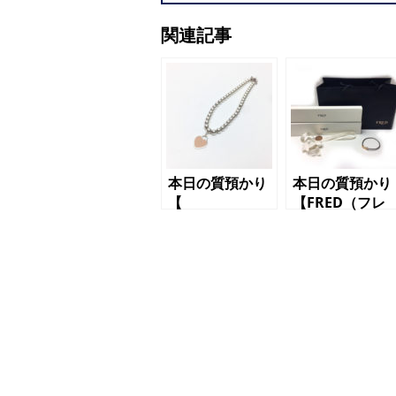
関連記事
本日の質預かり
本日の質預かり
【
【FRED（フレ
TIFFANY&Co.
ッド）ブレスレ
（ティファニ
ット 18金 フ
ー）リターント
ォース10】
ゥ ハートタ
グ ボールチェ
ーン ピンク
シルバー
（SV925） ブ
レスレッド】