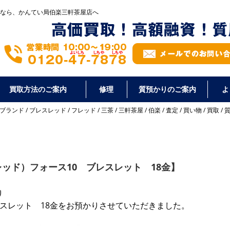
なら、かんてい局伯楽三軒茶屋店へ
買取方法のご案内
修理
質預かりのご案内
よ
ブランド
/
ブレスレッド
/
フレッド
/
三茶
/
三軒茶屋
/
伯楽
/
査定
/
買い物
/
買取
/
レッド）フォース10 ブレスレット 18金】
り
レスレット 18金をお預かりさせていただきました。