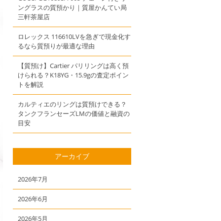
ングラスの質預かり｜質屋かんてい局
三軒茶屋店
ロレックス 116610LVを急ぎで現金化す
るなら質預りが最適な理由
【質預け】Cartier パリリングは高く預
けられる？K18YG・15.9gの査定ポイン
トを解説
カルティエのリングは質預けできる？
タンクフランセーズLMの価値と融資の
目安
アーカイブ
2026年7月
2026年6月
2026年5月