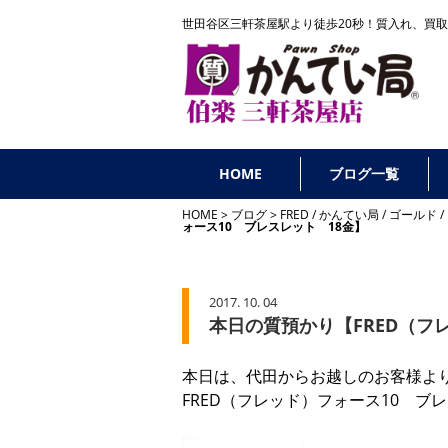
世田谷区三軒茶屋駅より徒歩20秒！
質入れ、買取
HOME
ブログ一覧
HOME
ブログ
FRED
/
かんてい局
/
ゴールド
/
ォース10 ブレスレット 18金】
2017. 10. 04
本日の質預かり【FRED（フ
本日は、代田からお越しのお客様よ
FRED（フレッド）フォース10 ブ