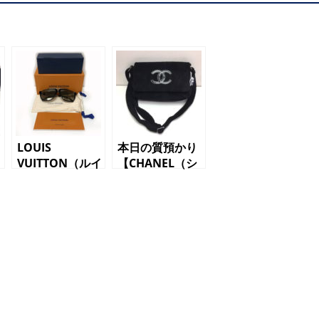
LOUIS
本日の質預かり
VUITTON（ルイ
【CHANEL（シ
ヴィトン）サン
ャネル）ココマ
グラス
ーク ショルダ
Z0936E ゴール
ーバッグ ブラ
ド ブラック
ック】
モノグラム