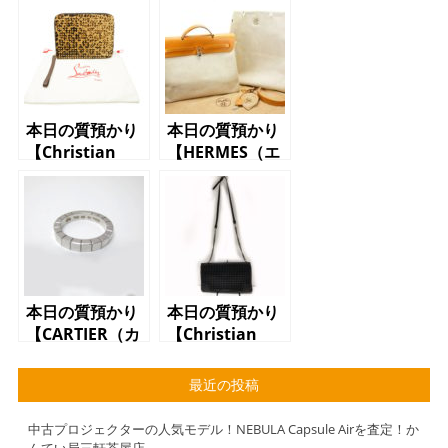
本日の質預かり
本日の質預かり
【Christian
【HERMES（エ
Louboutin（ク
ルメス）エール
リスチャンルブ
バッグMM B
タン）クラッチ
番】
バッグ ハラ
コ レオパー
ド ヒョウ柄
スタッズ ゴー
本日の質預かり
本日の質預かり
ルド】
【CARTIER（カ
【Christian
ルティエ）ﾘﾝ
Louboutin（ク
ｸﾞ K18WG ホ
リスチャンルブ
最近の投稿
ワイトゴール
タン）ショルダ
ド ラニエー
ーバッグ スタ
中古プロジェクターの人気モデル！NEBULA Capsule Airを査定！か
ル 6.1g】
ッズ ブラッ