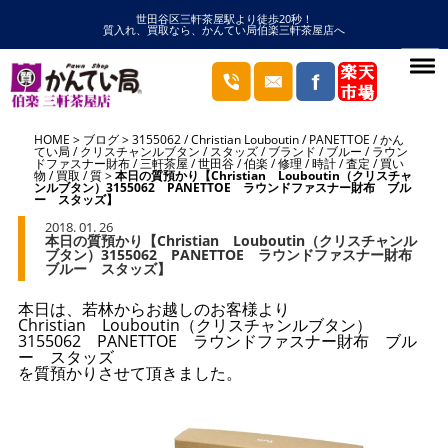
世田谷区三軒茶屋駅より徒歩20秒！
質入れ、買取なら、かんてい局伯楽三軒茶屋店へ
HOME
ブログ
3155062
/
Christian Louboutin
/
PANETTOE
/
かん
てい局
/
クリスチャンルブタン
/
スタッズ
/
ブランド
/
ブルー
/
ラウン
ドファスナー財布
/
三軒茶屋
/
世田谷
/
伯楽
/
修理
/
時計
/
査定
/
買い
物
/
買取
/
質
本日の質預かり【Christian Louboutin（クリスチャ
ンルブタン）3155062 PANETTOE ラウンドファスナー財布 ブル
ー スタッズ】
2018. 01. 26
本日の質預かり【Christian Louboutin（クリスチャンル
ブタン）3155062 PANETTOE ラウンドファスナー財布
ブルー スタッズ】
本日は、若林からお越しのお客様より
Christian Louboutin（クリスチャンルブタン）
3155062 PANETTOE ラウンドファスナー財布 ブル
ー スタッズ
を質預かりさせて頂きました。