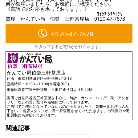
何か御座いましたら、お気軽にご相談ください。
《電話での対応も承っております。》
ﾖｲｼﾁ ｼﾁﾔｼﾁﾔ
質屋 かんてい局 伯楽 三軒茶屋店 0120-47-7878
0120-47-7878
※タップすると電話がかけられます。
かんてい局伯楽三軒茶屋店
住所：
東京都世田谷区三軒茶屋2-13-13
営業時間：10:00～19:00(水曜定休日)
東急田園都市線三軒茶屋 世田谷通り口より約20秒
当店では世田谷区三軒茶屋を中心に、時計・カバン・バッグ・靴・アクセ
サリーなどの買い取りを積極的に行っております。
ご自宅でご使用になっていないものがありましたら、是非一度お持ち込み
下さい。 当店スタッフが、目一杯査定させていただきます。出張買取や宅
配買取にも対応しております。
関連記事