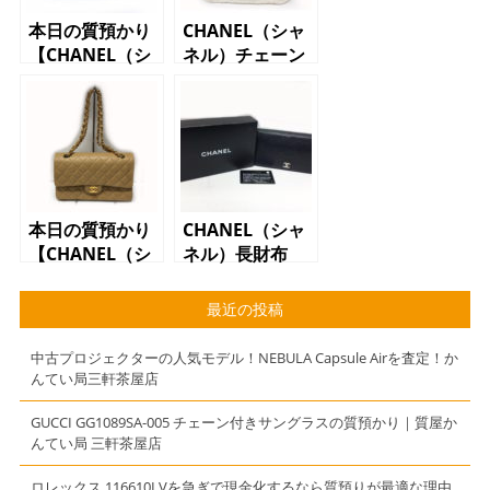
本日の質預かり
CHANEL（シャ
【CHANEL（シ
ネル）チェーン
ャネル）ピア
ショルダーバッ
ス ネコ
グ ミニマトラ
2016】
ッセ ベロア
本日の質預かり
CHANEL（シャ
【CHANEL（シ
ネル）長財布
ャネル）チェー
カメリア ブラ
ンショルダー
ック レザー
最近の投稿
マトラッセ ラ
ムスキン ベー
中古プロジェクターの人気モデル！NEBULA Capsule Airを査定！か
ジュ】
んてい局三軒茶屋店
GUCCI GG1089SA-005 チェーン付きサングラスの質預かり｜質屋か
んてい局 三軒茶屋店
ロレックス 116610LVを急ぎで現金化するなら質預りが最適な理由