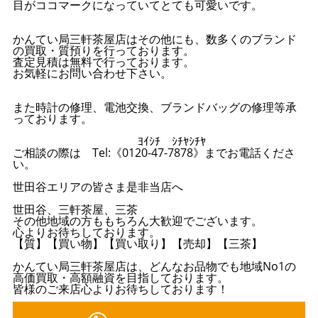
目がココマークになっていてとても可愛いです。
かんてい局三軒茶屋店はその他にも、数多くのブランド
の買取・質預りを行っております。
査定見積は無料で行っております。
お気軽にお問い合わせ下さい。
また時計の修理、電池交換、ブランドバッグの修理等承
っております。
ﾖｲｼﾁ ｼﾁﾔｼﾁﾔ
ご相談の際は Tel:《0120-47-7878》までお電話くださ
い。
世田谷エリアの皆さま是非当店へ
世田谷、三軒茶屋、三茶
その他地域の方ももちろん大歓迎でございます。
心よりお待ちしております。
【質】【買い物】【買い取り】【売却】【三茶】
かんてい局三軒茶屋店は、どんなお品物でも地域No1の
高価買取・高額融資を目指しております。
皆様のご来店心よりお待ちしております！