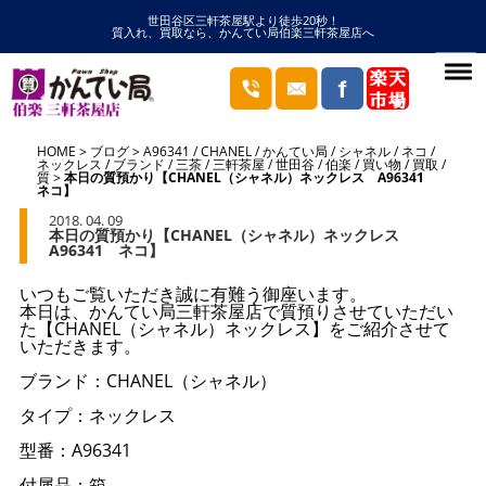
世田谷区三軒茶屋駅より徒歩20秒！
質入れ、買取なら、かんてい局伯楽三軒茶屋店へ
HOME
ブログ
A96341
/
CHANEL
/
かんてい局
/
シャネル
/
ネコ
/
ネックレス
/
ブランド
/
三茶
/
三軒茶屋
/
世田谷
/
伯楽
/
買い物
/
買取
/
質
本日の質預かり【CHANEL（シャネル）ネックレス A96341
ネコ】
2018. 04. 09
本日の質預かり【CHANEL（シャネル）ネックレス
A96341 ネコ】
いつもご覧いただき誠に有難う御座います。
本日は、かんてい局三軒茶屋店で質預りさせていただい
た【CHANEL（シャネル）ネックレス】をご紹介させて
いただきます。
ブランド：CHANEL（シャネル）
タイプ：ネックレス
型番：A96341
付属品：箱