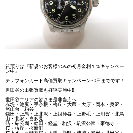
質預りは『新規のお客様のみの初月金利１％キャンペー
ン中』
テレフォンカード高価買取キャンペーン30日までです！
世田谷の出張買取も好評実施中!!
世田谷エリアの皆さま是非当店へ
赤堤・池尻・宇奈根・梅丘・大蔵・大原・岡本・奥沢・
尾山台・粕谷
鎌田・上馬・上北沢・上祖師谷・上野毛・上用賀・北鳥
山・北沢・喜多見
砧・砧公園・給田・経堂・駒沢・駒沢公園・豪徳寺・
桜・桜丘・桜新町
桜上水・三軒茶屋・下馬・新町・成城・瀬田・世田谷・