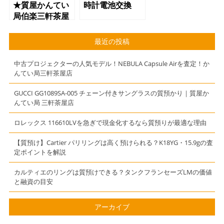
★質屋かんてい
時計電池交換
局伯楽三軒茶屋
店★
最近の投稿
中古プロジェクターの人気モデル！NEBULA Capsule Airを査定！か
んてい局三軒茶屋店
GUCCI GG1089SA-005 チェーン付きサングラスの質預かり｜質屋か
んてい局 三軒茶屋店
ロレックス 116610LVを急ぎで現金化するなら質預りが最適な理由
【質預け】Cartier パリリングは高く預けられる？K18YG・15.9gの査
定ポイントを解説
カルティエのリングは質預けできる？タンクフランセーズLMの価値
と融資の目安
アーカイブ