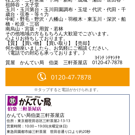
祖師谷・太子堂
玉川・玉川第台・玉川田園調布・玉堤・代沢・代田・千
歳台・弦巻・等々力
中町・野毛・野沢・八幡山・羽根木・東玉川・深沢・船
橋・松原・三宿
南烏山・宮坂・用賀・若林
その他地域の方ももちろん大歓迎でございます。
心よりお待ちしております。
【質】【買い物】【買い取り】【売却】
何か御座いましたら、お気軽にご相談ください。
《電話での対応も承っております。》
ﾖｲｼﾁ ｼﾁﾔｼﾁﾔ
質屋 かんてい局 伯楽 三軒茶屋店 0120-47-7878
0120-47-7878
※タップすると電話がかけられます。
かんてい局伯楽三軒茶屋店
住所：
東京都世田谷区三軒茶屋2-13-13
営業時間：10:00～19:00(水曜定休日)
東急田園都市線三軒茶屋 世田谷通り口より約20秒