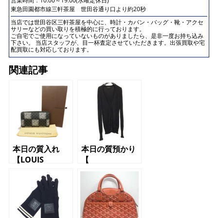
営業時間：10:00～19:00(水曜定休日)
東急田園都市線三軒茶屋 世田谷通り口より約20秒
当店では世田谷区三軒茶屋を中心に、時計・カバン・バッグ・靴・アクセ
サリーなどの買い取りを積極的に行っております。
ご自宅でご使用になっていないものがありましたら、是非一度お持ち込み
下さい。 当店スタッフが、目一杯査定させていただきます。出張買取や宅
配買取にも対応しております。
関連記事
本日の質入れ
本日の質預かり
【LOUIS
【
VUITTON（ルイ
BURBERRY（バ
ヴィトン）ラウ
ーバリー）カー
ンドファスナー
ディガン M
長財布 ネメ
ブラック】
ス】