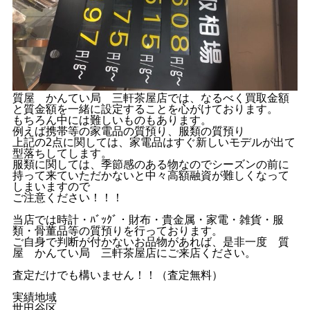
質屋 かんてい局 三軒茶屋店では、なるべく買取金額
と質金額を一緒に設定することを心がけております。
もちろん中には難しいものもあります。
例えば携帯等の家電品の質預り、服類の質預り
上記の2点に関しては、家電品はすぐ新しいモデルが出て
型落ちしてします。
服類に関しては、季節感のある物なのでシーズンの前に
持って来ていただかないと中々高額融資が難しくなって
しまいますので
ご注意ください！！！
当店では時計・ﾊﾞｯｸﾞ・財布・貴金属・家電・雑貨・服
類・骨董品等の質預りを行っております。
ご自身で判断が付かないお品物があれば、是非一度 質
屋 かんてい局 三軒茶屋店にご来店ください。
査定だけでも構いません！！（査定無料）
実績地域
世田谷区