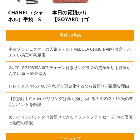
CHANEL（シャ
本日の質預かり
ネル）手袋 S
【GOYARD（ゴ
サイズ ブラッ
ヤール）サンジ
ク ココマーク
ャンヌPM ハ
最近の投稿
ンドバッグ】
中古プロジェクターの人気モデル！NEBULA Capsule Airを査定！か
んてい局三軒茶屋店
GUCCI GG1089SA-005 チェーン付きサングラスの質預かり｜質屋か
んてい局 三軒茶屋店
ロレックス 116610LVを急ぎで現金化するなら質預りが最適な理由
【質預け】Cartier パリリングは高く預けられる？K18YG・15.9gの査
定ポイントを解説
カルティエのリングは質預けできる？タンクフランセーズLMの価値
と融資の目安
アーカイブ