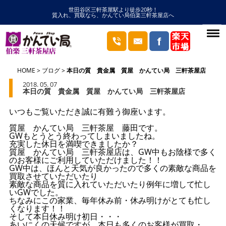
世田谷区三軒茶屋駅より徒歩20秒！
質入れ、買取なら、かんてい局伯楽三軒茶屋店へ
HOME
ブログ
本日の質 貴金属 質屋 かんてい局 三軒茶屋店
2018. 05. 07
本日の質 貴金属 質屋 かんてい局 三軒茶屋店
いつもご覧いただき誠に有難う御座います。
質屋 かんてい局 三軒茶屋 藤田です。
GWもとうとう終わってしまいましたね。
充実した休日を満喫できましたか？
質屋 かんてい局 三軒茶屋店は、GW中もお陰様で多く
のお客様にご利用していただけました！！
GW中は、ほんと天気が良かったので多くの素敵な商品を
買取させていただいたり
素敵な商品を質に入れていただいたり例年に増して忙し
いGWでした。
ちなみにこの家業、毎年休み前・休み明けがとても忙し
くなります！！
そして本日休み明け初日・・・
あいにくの天候ですが、本日も多くのお客様が買取・