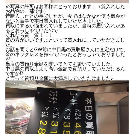
※写真の許可はお客様にとっております！（質入れした
お品物の一部です）
昔購入したとの事でしたが、今ではなかなか使う機会が
ないと言事で本日質入れしていただきました。
買取にするか悩まれていましたが、当時の思い入れがあ
るとおっしゃていたので
それなら質 質！！！
質の方がいいですよといって質入れにしていただきまし
た。
お話を聞くとGW前に中目黒の買取屋さんに査定だけで、
金のネックレスを持っていったとおっしゃておりました
が
当店の質預り金額を聞いてとても驚いていました。
中目黒の買取店より高い金額で質預りしていただけるん
ですか!?
と言って質預り金額に大満足していただけました♪