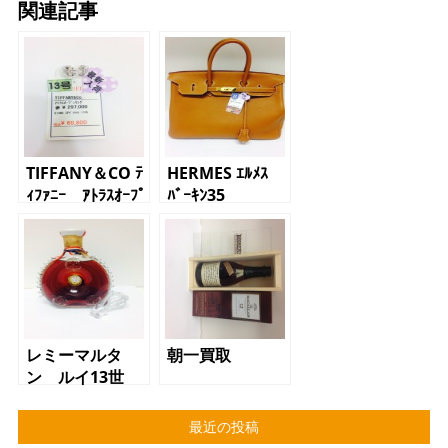
関連記事
TIFFANY＆CO ﾃ
HERMES ｴﾙﾒｽ
ｨﾌｧﾆｰ ｱﾄﾗｽｵｰﾌﾟ
ﾊﾞｰｷﾝ35
ﾝﾘﾝｸﾞ
レミーマルタ
朝一買取
ン ルイ13世
VERY OLD
最近の投稿