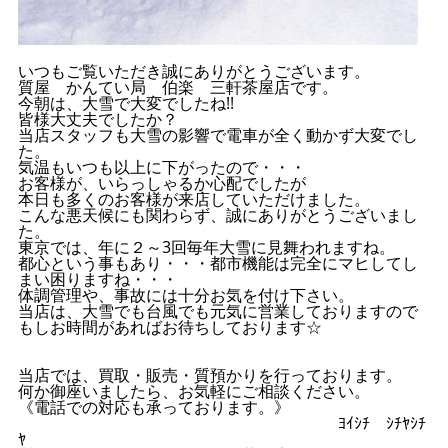
いつもご覧いただき誠にありがとうございます。
質屋 かんてい局 伯楽 三軒茶屋店です。
今朝は、大雪で大変でしたね!!
皆様大丈夫でしたか？
当店スタッフも大雪の影響で電車が全く動かず大変でし
た。
気温もいつも以上に下がったので・・・
お客様が、いらっしゃるか心配でしたが
本日も多くのお客様が来店していただけました。
こんな悪天候にも関わらず、誠にありがとうございまし
た。
東京では、年に２～3回毎年大雪に見舞われますね。
都心という事もあり・・・都市機能は完全にマヒしてし
まい困りますね・・・
体調管理や、事故には十分お気を付け下さい。
当店は、大雪でも台風でも元気に営業しておりますので
もしお時間があればお待ちしております☆
当店では、買取・販売・質預かりを行っております。
何か御座いましたら、お気軽にご相談ください。
《電話での対応も承っております。》
ﾖｲｼﾁ ｼﾁﾔｼﾁ
ﾔ