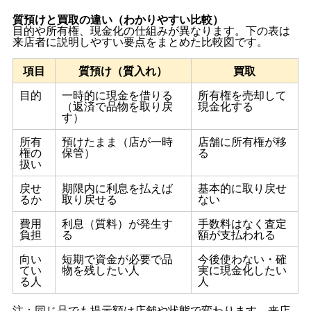
質預けと買取の違い（わかりやすい比較）
目的や所有権、現金化の仕組みが異なります。下の表は
来店者に説明しやすい要点をまとめた比較図です。
項目
質預け（質入れ）
買取
目的
一時的に現金を借りる
所有権を売却して
（返済で品物を取り戻
現金化する
す）
所有
預けたまま（店が一時
店舗に所有権が移
権の
保管）
る
扱い
戻せ
期限内に利息を払えば
基本的に取り戻せ
るか
取り戻せる
ない
費用
利息（質料）が発生す
手数料はなく査定
負担
る
額が支払われる
向い
短期で資金が必要で品
今後使わない・確
てい
物を残したい人
実に現金化したい
る人
人
注：同じ品でも提示額は店舗や状態で変わります。来店