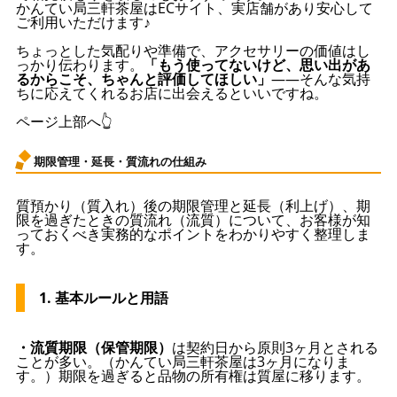
かんてい局三軒茶屋はECサイト、実店舗があり安心して
ご利用いただけます♪
ちょっとした気配りや準備で、アクセサリーの価値はし
っかり伝わります。
「もう使ってないけど、思い出があ
るからこそ、ちゃんと評価してほしい」
——そんな気持
ちに応えてくれるお店に出会えるといいですね。
ページ上部へ👆
期限管理・延長・質流れの仕組み
質預かり（質入れ）後の期限管理と延長（利上げ）、期
限を過ぎたときの質流れ（流質）について、お客様が知
っておくべき実務的なポイントをわかりやすく整理しま
す。
1. 基本ルールと用語
・流質期限（保管期限）
は契約日から原則3ヶ月とされる
ことが多い。（かんてい局三軒茶屋は3ヶ月になりま
す。）期限を過ぎると品物の所有権は質屋に移ります。