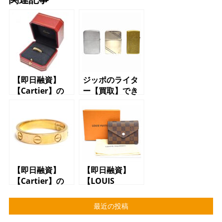
【即日融資】
ジッポのライタ
【Cartier】の
ー【買取】でき
【リング】で
ます【世田谷】
【質預かり】で
【三軒茶屋】
きます【質】
【駒沢】【上
【かんてい局】
馬】
【三軒茶屋】
【即日融資】
【即日融資】
【Cartier】の
【LOUIS
【アクセサリ
VUITTON】の
ー】で【質預か
【財布】で【質
最近の投稿
り】できます
預かり】できま