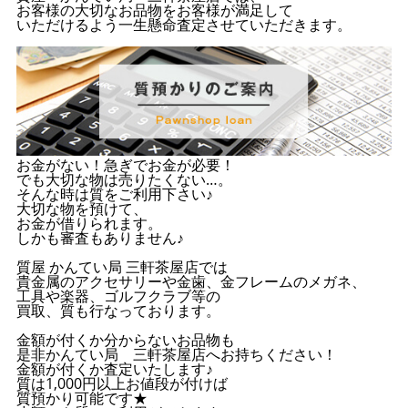
お客様の大切なお品物をお客様が満足して
いただけるよう一生懸命査定させていただきます。
お金がない！急ぎでお金が必要！
でも大切な物は売りたくない…。
そんな時は質をご利用下さい♪
大切な物を預けて、
お金が借りられます。
しかも審査もありません♪
質屋 かんてい局 三軒茶屋店では
貴金属のアクセサリーや金歯、金フレームのメガネ、
工具や楽器、ゴルフクラブ等の
買取、質も行なっております。
金額が付くか分からないお品物も
是非かんてい局 三軒茶屋店へお持ちください！
金額が付くか査定いたします♪
質は1,000円以上お値段が付けば
質預かり可能です★