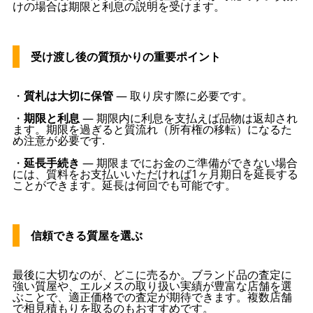
けの場合は期限と利息の説明を受けます。
受け渡し後の質預かりの重要ポイント
・
質札は大切に保管
— 取り戻す際に必要です。
・
期限と利息
— 期限内に利息を支払えば品物は返却され
ます。期限を過ぎると質流れ（所有権の移転）になるた
め注意が必要です.
・
延長手続き
— 期限までにお金のご準備ができない場合
には、質料をお支払いいただければ1ヶ月期日を延長する
ことができます。延長は何回でも可能です。
信頼できる質屋を選ぶ
最後に大切なのが、どこに売るか。ブランド品の査定に
強い質屋や、エルメスの取り扱い実績が豊富な店舗を選
ぶことで、適正価格での査定が期待できます。複数店舗
で相見積もりを取るのもおすすめです。