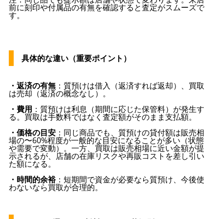
前に刻印や付属品の有無を確認すると査定がスムーズで
す。
具体的な違い（重要ポイント）
・返済の有無
：質預けは借入（返済すれば返却）、買取
は売却（返済の概念なし）。
・費用
：質預けは利息（期間に応じた保管料）が発生す
る。買取は手数料ではなく査定額がそのまま支払額。
・価格の目安
：同じ商品でも、質預けの貸付額は販売相
場の〜60%程度が一般的な目安になることが多い（状態
や需要で変動）。一方、買取は販売相場に近い金額が提
示されるが、店舗の在庫リスクや再販コストを差し引い
た額になる。
・時間的余裕
：短期間で資金が必要なら質預け、今後使
わないなら買取が合理的。