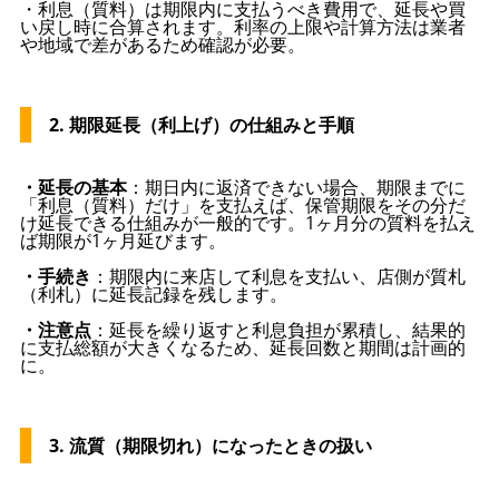
・利息（質料）は期限内に支払うべき費用で、延長や買
い戻し時に合算されます。利率の上限や計算方法は業者
や地域で差があるため確認が必要。
2. 期限延長（利上げ）の仕組みと手順
・延長の基本
：期日内に返済できない場合、期限までに
「利息（質料）だけ」を支払えば、保管期限をその分だ
け延長できる仕組みが一般的です。1ヶ月分の質料を払え
ば期限が1ヶ月延びます。
・手続き
：期限内に来店して利息を支払い、店側が質札
（利札）に延長記録を残します。
・注意点
：延長を繰り返すと利息負担が累積し、結果的
に支払総額が大きくなるため、延長回数と期間は計画的
に。
3. 流質（期限切れ）になったときの扱い