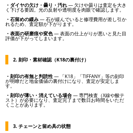
・ダイヤの欠け・曇り・汚れ
— 欠けや曇りは査定を大き
く下げる要因。光の反射や透明度を肉眼で確認します。
・石留めの緩み
— 石が緩んでいると修理費用が差し引か
れるため、査定額が下がります。
・表面の研磨痕や変色
— 表面の仕上がりが悪いと見た目
評価が下がってしまいます。
2. 刻印・素材確認（K18の裏付け）
・刻印の有無と判読性
— 「K18」「TIFFANY」等の刻印
が明瞭だと地金価値の裏付けになり、査定が安定しま
す。
・刻印が薄い・消えている場合
— 専門検査（X線や酸テ
スト）が必要になり、査定完了まで数日お時間をいただ
くことがあります。
3. チェーンと留め具の状態