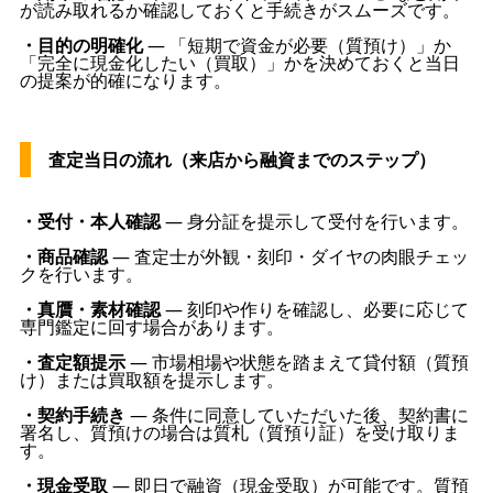
が読み取れるか確認しておくと手続きがスムーズです。
・目的の明確化
— 「短期で資金が必要（質預け）」か
「完全に現金化したい（買取）」かを決めておくと当日
の提案が的確になります。
査定当日の流れ（来店から融資までのステップ）
・受付・本人確認
— 身分証を提示して受付を行います。
・商品確認
— 査定士が外観・刻印・ダイヤの肉眼チェッ
クを行います。
・真贋・素材確認
— 刻印や作りを確認し、必要に応じて
専門鑑定に回す場合があります。
・査定額提示
— 市場相場や状態を踏まえて貸付額（質預
け）または買取額を提示します。
・契約手続き
— 条件に同意していただいた後、契約書に
署名し、質預けの場合は質札（質預り証）を受け取りま
す。
・現金受取
— 即日で融資（現金受取）が可能です。質預