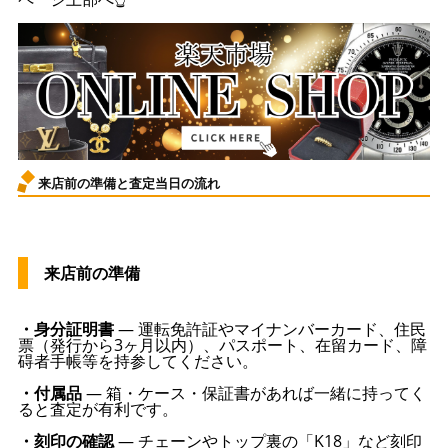
来店前の準備と査定当日の流れ
来店前の準備
・身分証明書
— 運転免許証やマイナンバーカード、住民
票（発行から3ヶ月以内）、パスポート、在留カード、障
碍者手帳等を持参してください。
・付属品
— 箱・ケース・保証書があれば一緒に持ってく
ると査定が有利です。
・刻印の確認
— チェーンやトップ裏の「K18」など刻印