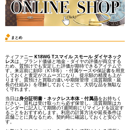
まとめ
ティファニー
K18WG Tスマイル スモール ダイヤネック
レス
は、ブランド価値と地金・ダイヤの評価が両立する
ため、質預けでも安定した評価が期待できるアイテムで
す。来店前に刻印（K18等）・付属ケースや保証書を用意
しておくと査定がスムーズになり、提示額の精度も上が
ります。質預けと買取の違いや期限管理（流質期限・延
長の仕組み）を理解しておくことで、大切な品を無駄な
く守れます。
当日は
身分証明書・ネックレス本体・付属品
をお持ちく
ださい。質札は受け取ったら必ず保管し、流質期限はカ
レンダーに記入して期限の1週間前にリマインドを設定す
ることをおすすめします。利息の計算方法や延長条件は
店舗ごとに異なるため、契約時に確認しておくと安心で
す。