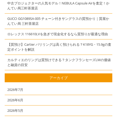
【質】【かんて
す【質】【かん
中古プロジェクターの人気モデル！NEBULA Capsule Airを査定！か
い局】【三軒茶
てい局】【三軒
んてい局三軒茶屋店
屋】
茶屋】
GUCCI GG1089SA-005 チェーン付きサングラスの質預かり｜質屋か
んてい局 三軒茶屋店
ロレックス 116610LVを急ぎで現金化するなら質預りが最適な理由
【質預け】Cartier パリリングは高く預けられる？K18YG・15.9gの査
定ポイントを解説
カルティエのリングは質預けできる？タンクフランセーズLMの価値
と融資の目安
アーカイブ
2026年7月
2026年6月
2026年5月