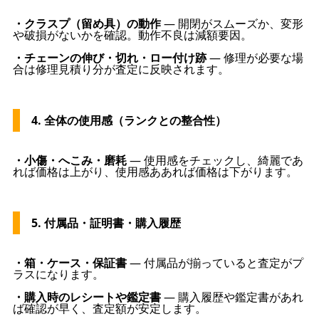
・クラスプ（留め具）の動作
— 開閉がスムーズか、変形
や破損がないかを確認。動作不良は減額要因。
・チェーンの伸び・切れ・ロー付け跡
— 修理が必要な場
合は修理見積り分が査定に反映されます。
4. 全体の使用感（ランクとの整合性）
・小傷・へこみ・磨耗
— 使用感をチェックし、綺麗であ
れば価格は上がり、使用感ああれば価格は下がります。
5. 付属品・証明書・購入履歴
・箱・ケース・保証書
— 付属品が揃っていると査定がプ
ラスになります。
・購入時のレシートや鑑定書
— 購入履歴や鑑定書があれ
ば確認が早く、査定額が安定します。