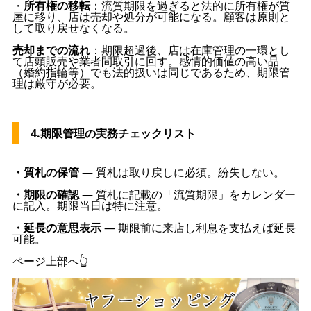
・
所有権の移転
：流質期限を過ぎると法的に所有権が質
屋に移り、店は売却や処分が可能になる。顧客は原則と
して取り戻せなくなる。
売却までの流れ
：期限超過後、店は在庫管理の一環とし
て店頭販売や業者間取引に回す。感情的価値の高い品
（婚約指輪等）でも法的扱いは同じであるため、期限管
理は厳守が必要。
4.期限管理の実務チェックリスト
・質札の保管
— 質札は取り戻しに必須。紛失しない。
・期限の確認
— 質札に記載の「流質期限」をカレンダー
に記入。期限当日は特に注意。
・延長の意思表示
— 期限前に来店し利息を支払えば延長
可能。
ページ上部へ👆