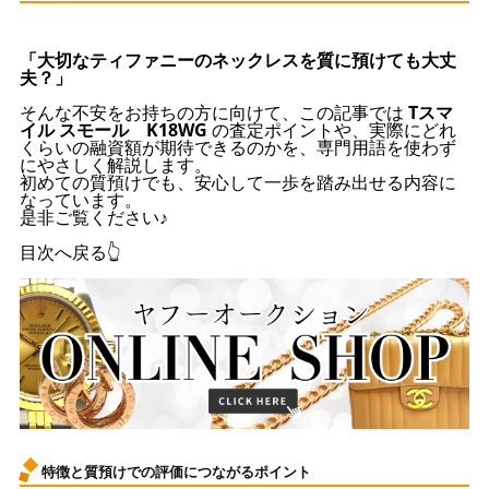
「大切なティファニーのネックレスを質に預けても大丈
夫？」
そんな不安をお持ちの方に向けて、この記事では
Tスマ
イル スモール K18WG
の査定ポイントや、実際にどれ
くらいの融資額が期待できるのかを、専門用語を使わず
にやさしく解説します。
初めての質預けでも、安心して一歩を踏み出せる内容に
なっています。
是非ご覧ください♪
目次へ戻る👆
特徴と質預けでの評価につながるポイント