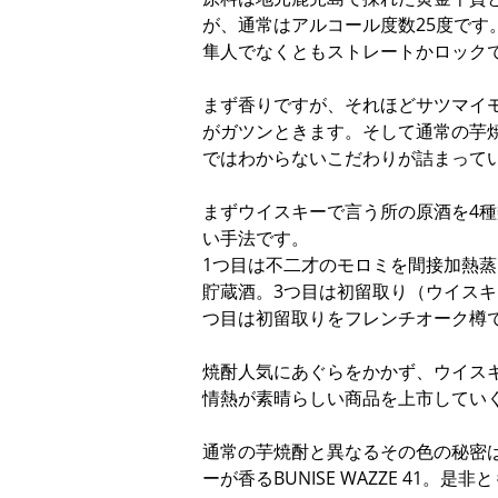
が、通常はアルコール度数25度です
隼人でなくともストレートかロック
まず香りですが、それほどサツマイ
がガツンときます。そして通常の芋
ではわからないこだわりが詰まって
まずウイスキーで言う所の原酒を4
い手法です。
1つ目は不二才のモロミを間接加熱蒸
貯蔵酒。3つ目は初留取り（ウイス
つ目は初留取りをフレンチオーク樽
焼酎人気にあぐらをかかず、ウイス
情熱が素晴らしい商品を上市してい
通常の芋焼酎と異なるその色の秘密
ーが香るBUNISE WAZZE 41