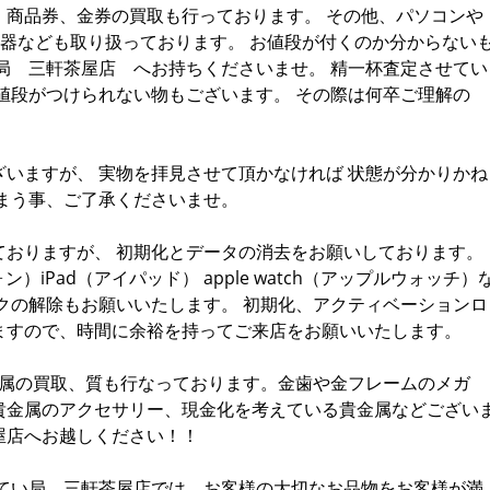
、商品券、金券の買取も行っております。 その他、パソコンや
、楽器なども取り扱っております。 お値段が付くのか分からない
局 三軒茶屋店 へお持ちくださいませ。 精一杯査定させてい
値段がつけられない物もございます。 その際は何卒ご理解の
いますが、 実物を拝見させて頂かなければ 状態が分かりかね
まう事、ご了承くださいませ。
ておりますが、 初期化とデータの消去をお願いしております。
ォン）iPad（アイパッド） apple watch（アップルウォッチ）
クの解除もお願いいたします。 初期化、アクティベーションロ
ますので、時間に余裕を持ってご来店をお願いいたします。
金属の買取、質も行なっております。金歯や金フレームのメガ
貴金属のアクセサリー、現金化を考えている貴金属などござい
屋店へお越しください！！
んてい局 三軒茶屋店では、お客様の大切なお品物をお客様が満