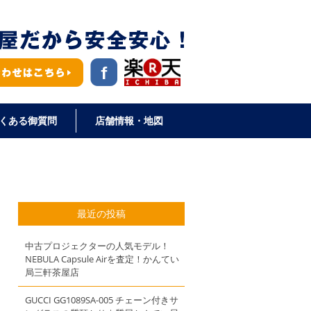
くある御質問
店舗情報・地図
最近の投稿
中古プロジェクターの人気モデル！
NEBULA Capsule Airを査定！かんてい
局三軒茶屋店
GUCCI GG1089SA-005 チェーン付きサ