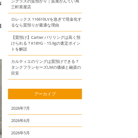
ングラスの質預かり｜質屋かんてい局
事
三軒茶屋店
ロレックス 116610LVを急ぎで現金化す
るなら質預りが最適な理由
様
【質預け】Cartier パリリングは高く預
けられる？K18YG・15.9gの査定ポイン
トを解説
カルティエのリングは質預けできる？
タンクフランセーズLMの価値と融資の
目安
アーカイブ
2026年7月
2026年6月
2026年5月