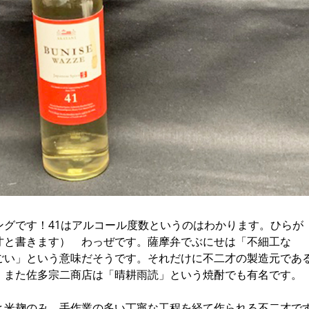
ングです！41はアルコール度数というのはわかります。ひらが
才と書きます） わっぜです。薩摩弁でぶにせは「不細工な
ごい」という意味だそうです。それだけに不二才の製造元であ
。また佐多宗二商店は「晴耕雨読」という焼酎でも有名です。
と米麹のみ。手作業の多い丁寧な工程を経て作られる不二才で