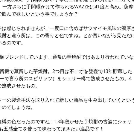
。一方さらに手間暇かけて作られるWAZZEは41度と高め。薩摩
で飲んで欲しいという事でしょうか？
モは感じられませんが、一度口に含めばサツマイモ風味の濃厚
焼酎と違う所は、この香りと色ですね。とか言いながら見ただ
いるのです。
種類ブレンドしています。通常の芋焼酎ではあまり行われていな
留機で蒸留した芋焼酎。2つ目は不二才を甕壺で13年貯蔵した
キーで言う所のスピリッツ）をシェリー樽で熟成させたもの。4
で熟成させたもの。
キーの製造手法を取り入れて新しい商品を生み出していくとい
くのでしょうね。
は樽の色だったのですね！13年寝かせた芋焼酎の古酒にシェリ
。是非とも五感全てを使って味わって頂きたい逸品です！