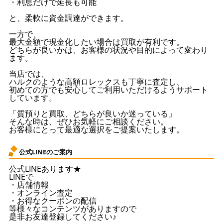
・利息だけで延長も可能
と、柔軟に資金調達ができます。
一方で、
最大金額で現金化したい場合は買取が有利です。
どちらが良いかは、お客様の状況や目的によって変わり
ます。
当店では、
ハルクのような高額ロレックスも丁寧に査定し、
初めての方でも安心してご利用いただけるようサポート
しています。
「質預りと買取、どちらが良いか迷っている」
そんな時は、ぜひお気軽にご相談ください。
お客様にとって最適な選択をご提案いたします。
公式LINEのご案内
公式LINEあります★
LINEで
・店舗情報
・オンライン査定
・お得なクーポンの配信
等様々なコンテンツがありますので
是非お友達登録してください♪