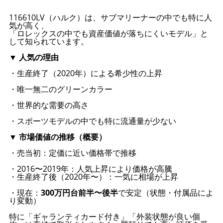
116610LV（ハルク）は、サブマリーナーの中でも特に人
気が高く、
「ロレックスの中でも資産価値が落ちにくいモデル」と
して知られています。
▼ 人気の理由
・生産終了（2020年）による希少性の上昇
・唯一無二のグリーンカラー
・世界的な需要の高さ
・スポーツモデルの中でも特に流通量が少ない
▼ 市場価値の推移（概要）
・売当初：定価に近い価格帯で推移
・2016〜2019年：人気上昇により価格が高騰
・生産終了後（2020年〜）：一気に相場が上昇
・現在：
300万円台前半〜後半
で安定（状態・付属品によ
り変動）
特に「ギャランティカード付き」「外装状態が良い個