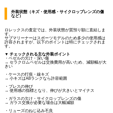
外装状態（キズ・使用感・サイクロップレンズの傷
など）
ロレックスの査定では、外装状態が質預り額に直結しま
す。
サブマリーナーはスポーツモデルのため多少の使用感は
許容されますが、以下のポイントは特にチェックされま
す。
▼ チェックされる主な外装ポイント
・ベゼルの欠け・深い傷
→ セラクロムベゼルは交換費用が高いため、減額幅が大
きい
・ケースの打痕・線キズ
→ 小キズはABランクなら許容範囲
・ブレスの伸び
→ 使用感の指標となり、伸びが大きいとマイナス
・ガラスの欠け・サイクロップレンズの傷
→ ガラス交換が必要な場合は大幅減額
・リューズのねじ込み不良