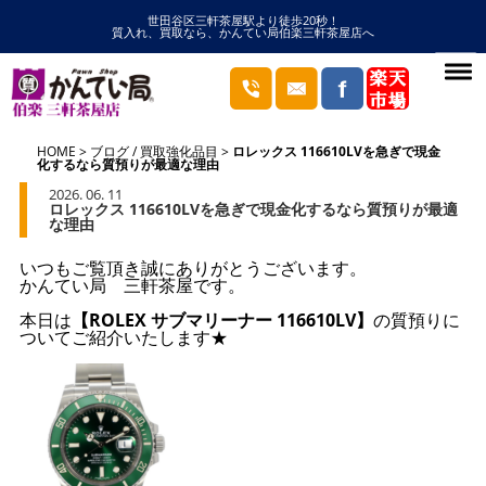
世田谷区三軒茶屋駅より徒歩20秒！
質入れ、買取なら、かんてい局伯楽三軒茶屋店へ
HOME
ブログ
/
買取強化品目
ロレックス 116610LVを急ぎで現金
化するなら質預りが最適な理由
2026. 06. 11
ロレックス 116610LVを急ぎで現金化するなら質預りが最適
な理由
いつもご覧頂き誠にありがとうございます。
かんてい局 三軒茶屋です。
本日は
【ROLEX サブマリーナー 116610LV】
の質預りに
ついてご紹介いたします★