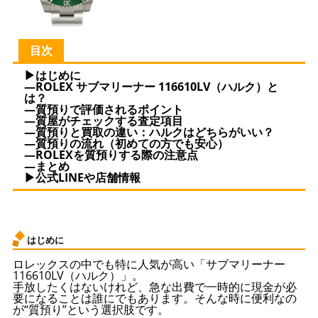
目次
▶はじめに
—ROLEX サブマリーナー 116610LV（ハルク）と
は？
—質預りで評価されるポイント
—質屋がチェックする査定項目
—質預りと買取の違い：ハルクはどちらがいい？
—質預りの流れ（初めての方でも安心）
—ROLEXを質預りする際の注意点
—まとめ
▶公式LINEや店舗情報
はじめに
ロレックスの中でも特に人気が高い「サブマリーナー
116610LV（ハルク）」。
手放したくはないけれど、急な出費で一時的に現金が必
要になることは誰にでもあります。そんな時に便利なの
が“質預り”という選択肢です。