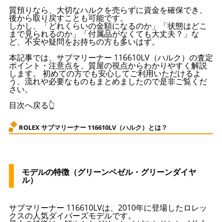
質預りなら、大切なハルクを売らずに資金を確保でき、
後から取り戻すことも可能です。
しかし、「どれくらいの金額になるのか」「状態はどこ
まで見られるのか」「付属品がなくても大丈夫？」な
ど、不安や疑問をお持ちの方も多いはず。
本記事では、サブマリーナー 116610LV（ハルク）の査定
ポイント・注意点を、質屋の視点からわかりやすく解説
します。 初めての方でも安心してご利用いただけるよ
う、流れや必要なものもまとめましたので是非ご覧くだ
さい。
目次へ戻る👆
ROLEX サブマリーナー 116610LV（ハルク）とは？
モデルの特徴（グリーンベゼル・グリーンダイヤ
ル）
サブマリーナー 116610LVは、2010年に登場したロレッ
クスの人気ダイバーズモデルです。