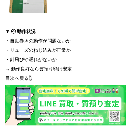
▼ ④ 動作状況
・自動巻きの動作が問題ないか
・リューズのねじ込みが正常か
・針飛びや遅れがないか
→ 動作良好なら質預り額は安定
目次へ戻る👆