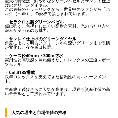
最大の特徴は、鮮やかなグリーンベゼルとサンレイ仕上
げのグリーンダイヤル。
この独特のカラーリングから、世界中のファンから「ハ
ルク（Hulk）」の愛称で親しまれています。
・セラクロム製グリーンベゼル
傷に強く、色褪せしにくい高耐久素材。光の当たり方で
深みが変わるのも魅力。
・サンレイ仕上げのグリーンダイヤル
角度によって明るいグリーンから深いグリーンまで表情
が変化し、存在感は抜群。
・ケース径40mm・300m防水
実用性と高級感を兼ね備えた、ロレックスの王道スポー
ツモデル。
・Cal.3135搭載
長年ロレックスを支えてきた信頼性の高いムーブメン
ト。
生産終了後はさらに人気が高まり、現在も資産価値の高
いモデルとして扱われています。
人気の理由と市場価値の推移