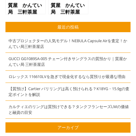
質屋 かんてい
質屋 かんてい
局 三軒茶屋
局 三軒茶屋
店 LOUIS
店
VUITTON（ルイ
CHANEL（シャ
最近の投稿
ヴィトン）
ネル）ハンドバ
M62121 ジッ
ッグ レザー
中古プロジェクターの人気モデル！NEBULA Capsule Airを査定！か
ピーウォレッ
ココマーク
んてい局三軒茶屋店
ト アンプラン
ト ネイビー
GUCCI GG1089SA-005 チェーン付きサングラスの質預かり｜質屋か
んてい局 三軒茶屋店
ロレックス 116610LVを急ぎで現金化するなら質預りが最適な理由
【質預け】Cartier パリリングは高く預けられる？K18YG・15.9gの査
定ポイントを解説
カルティエのリングは質預けできる？タンクフランセーズLMの価値
と融資の目安
アーカイブ