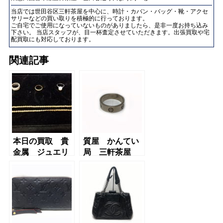
当店では世田谷区三軒茶屋を中心に、時計・カバン・バッグ・靴・アクセ
サリーなどの買い取りを積極的に行っております。
ご自宅でご使用になっていないものがありましたら、是非一度お持ち込み
下さい。 当店スタッフが、目一杯査定させていただきます。出張買取や宅
配買取にも対応しております。
関連記事
本日の買取 貴
質屋 かんてい
金属 ジュエリ
局 三軒茶屋
ー ダイヤ 質
店 Cartier（カ
屋 かんてい局
ルティエ）ラブ
三軒茶屋店
リング
K18WG 750刻
印