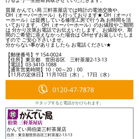
けるよう一生懸命買取させていただきます。
質屋 かんてい局 三軒茶屋店では時計の電池交換や、
OH（オーバーホール）も行っております★ OH（オーバ
ーホール）は提携している修理工房で行う為 お時間を頂
いております。 OH（オーバーホール）のお値段やご期間
は 分かり次第お電話でお伝えいたします。 お値段や、期
間のご希望に添えなかった場合は OHせずお返しいたしま
すので ご安心下さいませ。
分からない事がありましたら お電話ください★
【郵便番号】〒154-0024
【住所】東京都 世田谷区 三軒茶屋2-13-13
【電話】03-3410-1088
【通常営業時間】10：00～20：00
【11月の定休日】11月10日（水）、17日（水）
0120-47-7878
※タップすると電話がかけられます。
かんてい局伯楽三軒茶屋店
住所：
東京都世田谷区三軒茶屋2-13-13