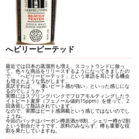
へビリーピーテッド
最近では日本の蒸溜所も増え、スコットランドに倣っ
て、色々な商品をリリースするようになってきましたの
で、「へビリーピーテッド」という単語を耳にする機会
も増えたような気がします。
直訳すれば、「凄いピート感が強い」といった感じにな
るのでしょうか？
実際にはスプリングバンクでフロアモルティングしたラ
イトピート麦芽（フェノール値約15ppm）を使って、2
回蒸留して瓶詰されています。
なので、実際はピート感満載という感じではないのでし
ょうね。
今回のバッチはバーボン樽原酒が8割、シェリー樽が2割
という割合だそうです。原料のみならず、樽も重要な役
割を果たしていますね。