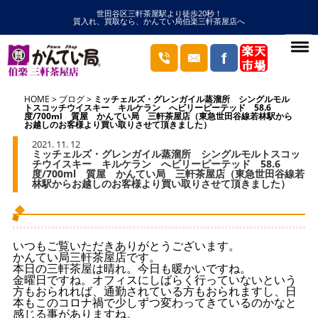
世田谷区三軒茶屋駅より徒歩20秒！
質入れ、買取なら、かんてい局伯楽三軒茶屋店へ
HOME
ブログ
ミッチェルズ・グレンガイル蒸溜所 シングルモル
トスコッチウイスキー キルケラン へビリーピーテッド 58.6
度/700ml 質屋 かんてい局 三軒茶屋店（東急世田谷線若林駅から
お越しのお客様より買い取りさせて頂きました）
2021. 11. 12
ミッチェルズ・グレンガイル蒸溜所 シングルモルトスコッ
チウイスキー キルケラン へビリーピーテッド 58.6
度/700ml 質屋 かんてい局 三軒茶屋店（東急世田谷線若
林駅からお越しのお客様より買い取りさせて頂きました）
いつもご覧いただきありがとうございます。
かんてい局三軒茶屋店です。
本日の三軒茶屋は晴れ。今日も暖かいですね。
金曜日ですね。オフィスにしばらく行っていないという
方もおられれば、通勤されている方もおられますし、日
本もこのコロナ禍で少しずつ変わってきているのかなと
感じる事がありますね。