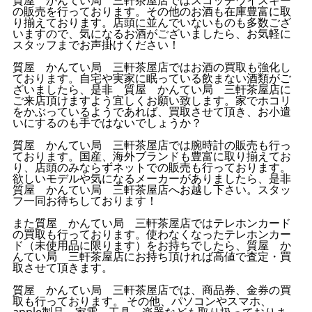
質屋 かんてい局 三軒茶屋店ではスコッチウイスキー
の販売を行っております。その他のお酒も在庫豊富に取
り揃えております。店頭に並んでいないものも多数ござ
いますので、気になるお酒がございましたら、お気軽に
スタッフまでお声掛けください！
質屋 かんてい局 三軒茶屋店ではお酒の買取も強化し
ております。自宅や実家に眠っている飲まない酒類がご
ざいましたら、是非 質屋 かんてい局 三軒茶屋店に
ご来店頂けますよう宜しくお願い致します。家でホコリ
をかぶっているようであれば、買取させて頂き、お小遣
いにするのも手ではないでしょうか？
質屋 かんてい局 三軒茶屋店では腕時計の販売も行っ
ております。国産、海外ブランドも豊富に取り揃えてお
り、店頭のみならずネットでの販売も行っております。
欲しいモデルや気になるメーカーがありましたら、是非
質屋 かんてい局 三軒茶屋店へお越し下さい。スタッ
フ一同お待ちしております！
また質屋 かんてい局 三軒茶屋店ではテレホンカード
の買取も行っております。使わなくなったテレホンカー
ド（未使用品に限ります）をお持ちでしたら、質屋 か
んてい局 三軒茶屋店にお持ち頂ければ高値で査定・買
取させて頂きます。
質屋 かんてい局 三軒茶屋店では、商品券、金券の買
取も行っております。 その他、パソコンやスマホ、