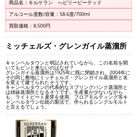
商品名：キルケラン へビリーピーテッド
アルコール度数/容量：58.6度/700ml
買取価格：8,500円
ミッチェルズ・グレンガイル蒸溜所
キャンベルタウンと明記されていながら、この名前を聞
いてもピンと来ないのはなぜ？
グレンガイル蒸溜所は1925年に既に閉鎖され、2004年に
その同じ敷地にミッチェルズ・グレンガイル蒸溜所と名
を変えて建てられたそうです。
キャンベルタウンの代表的なスプリングバンク蒸溜所と
は姉妹蒸溜所となるそうです。生産量が少ないながら
も、ライトピート麦芽を使用、フロアモルティング等キ
ャンベルタウン伝統の製法で、作られるシングルモルト
と言えるでしょう。