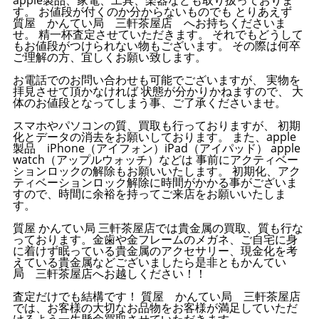
apple製品、家電、工具、楽器なども取り扱っておりま
す。 お値段が付くのか分からないものでも とりあえず
質屋 かんてい局 三軒茶屋店 へお持ちくださいま
せ。 精一杯査定させていただきます。 それでもどうして
もお値段がつけられない物もございます。 その際は何卒
ご理解の方、宜しくお願い致します。
お電話でのお問い合わせも可能でございますが、 実物を
拝見させて頂かなければ 状態が分かりかねますので、 大
体のお値段となってしまう事、ご了承くださいませ。
スマホやパソコンの質、買取も行っておりますが、 初期
化とデータの消去をお願いしております。 また、apple
製品 iPhone（アイフォン）iPad（アイパッド） apple
watch（アップルウォッチ）などは 事前にアクティベー
ションロックの解除もお願いいたします。 初期化、アク
ティベーションロック解除に時間がかかる事がございま
すので、時間に余裕を持ってご来店をお願いいたしま
す。
質屋 かんてい局 三軒茶屋店では貴金属の買取、質も行な
っております。金歯や金フレームのメガネ、ご自宅に身
に着けず眠っている貴金属のアクセサリー、現金化を考
えている貴金属などございましたら是非ともかんてい
局 三軒茶屋店へお越しください！！
査定だけでも結構です！ 質屋 かんてい局 三軒茶屋店
では、お客様の大切なお品物をお客様が満足していただ