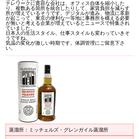
テレワークに寛容な会社は、オフィス自体を縮小した
り、複数ある箇所を統合したりして、家賃負担を減らす
所が増えているそうです。デジタルが進み、物流に革新
が起こって、東京の便利な一等地に事務所を構える必要
が無いと考える企業が増えているとニュースで特集され
ていました。
日本人の生活スタイル、仕事スタイルも変わっていきそ
うですね。
気温の変化が激しい時期です。体調管理にご留意下さ
い。
蒸溜所：ミッチェルズ・グレンガイル蒸溜所