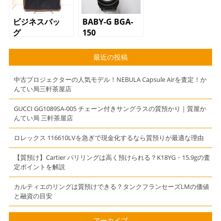
ビジネスバッ
BABY-G BGA-
グ
150
最近の投稿
中古プロジェクターの人気モデル！NEBULA Capsule Airを査定！か
んてい局三軒茶屋店
GUCCI GG1089SA-005 チェーン付きサングラスの質預かり｜質屋か
んてい局 三軒茶屋店
ロレックス 116610LVを急ぎで現金化するなら質預りが最適な理由
【質預け】Cartier パリリングは高く預けられる？K18YG・15.9gの査
定ポイントを解説
カルティエのリングは質預けできる？タンクフランセーズLMの価値
と融資の目安
アーカイブ