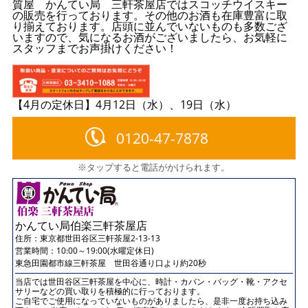
質屋 かんてい局 三軒茶屋店ではスコッチウイスキー
の販売を行っております。その他のお酒も在庫豊富に取
り揃えております。店頭に並んでいないものも多数ござ
いますので、気になるお酒がございましたら、お気軽に
スタッフまでお声掛けください！
【4月の定休日】4月12日（水）、19日（水）
0120-47-7878
※タップすると電話がかけられます。
かんてい局伯楽三軒茶屋店
住所：
東京都世田谷区三軒茶屋2-13-13
営業時間：10:00～19:00(水曜定休日)
東急田園都市線三軒茶屋 世田谷通り口より約20秒
当店では世田谷区三軒茶屋を中心に、時計・カバン・バッグ・靴・アクセ
サリーなどの買い取りを積極的に行っております。
ご自宅でご使用になっていないものがありましたら、是非一度お持ち込み