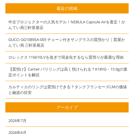
スキー 余市
イヴィトン】
最近の投稿
1988-2011を高
【バッグ】【か
く売る為に知っ
んてい局】【三
中古プロジェクターの人気モデル！NEBULA Capsule Airを査定！か
ておきたいポイ
軒茶屋】
んてい局三軒茶屋店
ント
GUCCI GG1089SA-005 チェーン付きサングラスの質預かり｜質屋か
んてい局 三軒茶屋店
ロレックス 116610LVを急ぎで現金化するなら質預りが最適な理由
【質預け】Cartier パリリングは高く預けられる？K18YG・15.9gの査
定ポイントを解説
カルティエのリングは質預けできる？タンクフランセーズLMの価値
と融資の目安
アーカイブ
2026年7月
2026年6月