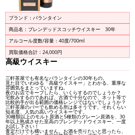
ブランド：バランタイン
商品名：ブレンデッドスコッチウイスキー 30年
アルコール度数/容量：40度/700ml
買取価格合計：24,000円
高級ウイスキー
三軒茶屋でも有名なバランタインの30年もの。
見た目でいわゆる「高級ウイスキー」とわかる、重厚な
雰囲気をまとっていますね。
夜のお店でキープしたら、いくらするのでしょうか？
宅飲みするのであれば、古酒で十分なので、ネット等で
比較的手が出る範囲の価格レンジではないでしょうか？
三軒茶屋のバーでも飲める所は多そうです。それくらい
知名度、人気の高いウイスキーです。
30種類以上のモルト原酒と5種類のグレーン原酒を、30
年以上熟成させた至高のブレンデッドウイスキー、一度
お試し下さい！
査定だけでも構いません。お酒を売りたいと思ったら、