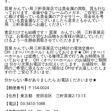
す。
質屋 かんてい局 三軒茶屋店では貴金属の買取、質も行な
っております。金歯や金フレームのメガネ、ご自宅に身
に着けず眠っている貴金属のアクセサリー、現金化を考
えている貴金属などございましたら是非ともかんてい
局 三軒茶屋店へお越しください！！
査定だけでも結構です！ 質屋 かんてい局 三軒茶屋店
では、お客様の大切なお品物をお客様が満足していただ
けるよう一生懸命買取させていただきます。
質屋 かんてい局 三軒茶屋店では時計の電池交換や、
OH（オーバーホール）も行っております★ OH（オーバ
ーホール）は提携している修理工房で行う為 お時間を頂
いております。 OH（オーバーホール）のお値段やご期間
は 分かり次第お電話でお伝えいたします。 お値段や、期
間のご希望に添えなかった場合は OHせずお返しいたしま
すので ご安心下さいませ。
分からない事がありましたら お電話くださいませ★
【郵便番号】〒154-0024
【住所】東京都 世田谷区 三軒茶屋2-13-13
【電話】03-3410-1088