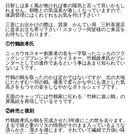
日射しは多く風が無ければ春の陽気と言って良いかもし
れません。朝晩との気温差が激しくなっていますので、
体調管理にはくれぐれもお気を付け下さい！
三茶にお出かけの際は、質屋 かんてい局 三軒茶屋店
に是非お立ち寄り下さい！スタッフ一同皆様のご来店を
お待ちしております。
①竹鶴政孝氏
ニッカウヰスキー創業者の名を一字取ったニッカのフラ
ッグシップブレンデッドウイスキー。竹鶴政孝氏がブレ
ンダーとしての遺作であるという事はあまり知られてい
ないようです。
竹鶴の鶴を取ったのかは定かではないですが、北の大地
にたたずむ一羽の鶴。優美で柔らかな中にも凛とした気
高さをもつその姿をしなやかなボトルシェイプです。
天面のキャップには竹鶴家に伝わる「竹林に遊ぶ鶴」の
屏風絵を再現しているそうです。
②終売と復刻
竹鶴政孝氏が鶴を完成させた3年後にこの世を去ります。
まるで彼と妻のリタの情熱がそのまま入っているような
清らかさ、潔さを感じます。それでいて繊細で力強い味