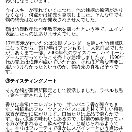
わいになっています。
ウイスキーが売れていくにつれ、他の銘柄の原酒が足り
なくなり、何点かは終売を発表しました。そんな中でも
鶴の終売はなかなか発表されませんでした。
鶴は竹鶴政孝氏が年数表示を嫌ったという事で、エイジ
表記したものはありませんでした。
17年表示が付いたのは次期ブレンダーを継いだ竹鶴威氏
になってから。鶴17年はファンも多く、人気商品でした
が、あくまで一部。2000年代のウイスキー、ハイボール
ブームになってからこそ売上が急増しましたが、1990年
代の売上は低迷が続いていたため、それほど急な需要に
追いつけなかったというのが、鶴終売の真相だそうで
す。
③テイスティングノート
そんな鶴が蒸留所限定として復活しました。ラベルも黒
→金へ一新されました。
香りは非常にエレガントで、甘いバニラ香が際立ちま
す。柑橘系のフルーツとスパイスに加え甘く芳しい樽熟
成香が豊かに広がります。口当たりは上品で滑らかで
す。若い原酒の味わいもあるので、以前の鶴を知ってい
る方が飲まれると「飲みやすい」と感じられるようで
す。香りはフルーティで微かにスパイシーという点は共