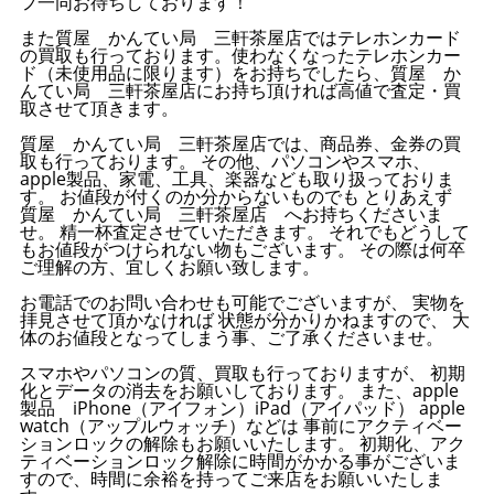
フ一同お待ちしております！
また質屋 かんてい局 三軒茶屋店ではテレホンカード
の買取も行っております。使わなくなったテレホンカー
ド（未使用品に限ります）をお持ちでしたら、質屋 か
んてい局 三軒茶屋店にお持ち頂ければ高値で査定・買
取させて頂きます。
質屋 かんてい局 三軒茶屋店では、商品券、金券の買
取も行っております。 その他、パソコンやスマホ、
apple製品、家電、工具、楽器なども取り扱っておりま
す。 お値段が付くのか分からないものでも とりあえず
質屋 かんてい局 三軒茶屋店 へお持ちくださいま
せ。 精一杯査定させていただきます。 それでもどうして
もお値段がつけられない物もございます。 その際は何卒
ご理解の方、宜しくお願い致します。
お電話でのお問い合わせも可能でございますが、 実物を
拝見させて頂かなければ 状態が分かりかねますので、 大
体のお値段となってしまう事、ご了承くださいませ。
スマホやパソコンの質、買取も行っておりますが、 初期
化とデータの消去をお願いしております。 また、apple
製品 iPhone（アイフォン）iPad（アイパッド） apple
watch（アップルウォッチ）などは 事前にアクティベー
ションロックの解除もお願いいたします。 初期化、アク
ティベーションロック解除に時間がかかる事がございま
すので、時間に余裕を持ってご来店をお願いいたしま