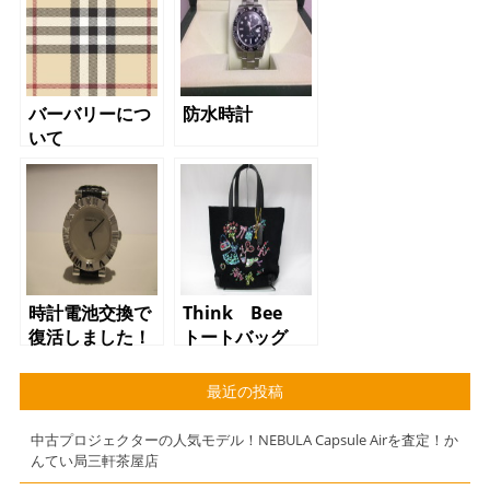
バーバリーにつ
防水時計
いて
時計電池交換で
Think Bee
復活しました！
トートバッグ
最近の投稿
中古プロジェクターの人気モデル！NEBULA Capsule Airを査定！か
んてい局三軒茶屋店