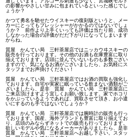
通しています。アルコール刺激も少なく、宮城峡モルト
の影響かやさしい甘みに包まれているといった感じでし
ょうか？
かつて勇名を馳せたウイスキーの復刻版というと、メー
カーにとってもプレッシャーがかかるのではないでしょ
うか？ 前作より上手くいっても評価は当たり前、成功
しなかった場合の評価がだだ下がりになってしまいます
からね。
質屋 かんてい局 三軒茶屋店ではニッカウヰスキーの
販売を行っております。その他のお酒も在庫豊富に取り
揃えております。店頭に並んでいないものも多数ござい
ますので、気になるお酒がございましたら、お気軽にス
タッフまでお声掛けください！
質屋 かんてい局 三軒茶屋店ではお酒の買取も強化し
ております。自宅や実家に眠っている飲まない酒類がご
ざいましたら、是非 質屋 かんてい局 三軒茶屋店に
ご来店頂けますよう宜しくお願い致します。家でホコリ
をかぶっているようであれば、買取させて頂き、お小遣
いにするのも手ではないでしょうか？
質屋 かんてい局 三軒茶屋店では腕時計の販売も行っ
ております。国産、海外ブランドも豊富に取り揃えてお
り、店頭のみならずネットでの販売も行っております。
欲しいモデルや気になるメーカーがありましたら、是非
質屋 かんてい局 三軒茶屋店へお越し下さい。スタッ