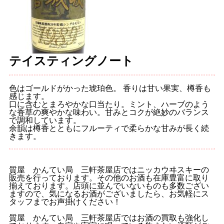
テイスティングノート
色はゴールドがかった琥珀色。 香りは甘い果実、樽香も
感じます。
口に含むとまろやかな口当たり。ミント、ハーブのよう
な香草の爽やかな味わい。甘みとコクが絶妙のバランス
で調和しています。
余韻は樽香とともにフルーティで柔らかな甘みが長く続
きます。
質屋 かんてい局 三軒茶屋店ではニッカウヰスキーの
販売を行っております。その他のお酒も在庫豊富に取り
揃えております。店頭に並んでいないものも多数ござい
ますので、気になるお酒がございましたら、お気軽にス
タッフまでお声掛けください！
質屋 かんてい局 三軒茶屋店ではお酒の買取も強化し