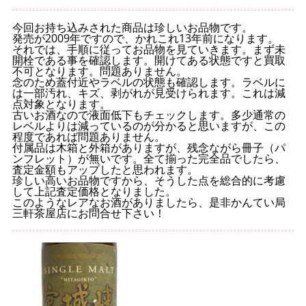
今回お持ち込みされた商品は珍しいお品物です。
発売が2009年ですので、かれこれ13年前になります。
それでは、手順に従ってお品物を見ていきます。まず未
開栓である事を確認します。開けてある状態ですと買取
不可となります。問題ありません。
念のため蓋付近やラベルの状態も確認します。ラベルに
は一部汚れ、キズ、剥がれが見受けられます。これは減
点対象となります。
古いお酒なので液面低下もチェックします。多少通常の
レベルよりは減っているのが分かると思いますが、この
程度であれば問題ありません。
付属品は木箱と外箱がありますが、残念ながら冊子（パ
ンフレット）が無いです。全て揃った完全品でしたら、
査定金額もアップしたと思われます。
珍しい高いお品物ですから、そうした点を総合的に考慮
して上記査定価格となりました。
このようなレアなお酒がありましたら、是非かんてい局
三軒茶屋店にお問合せ下さい！