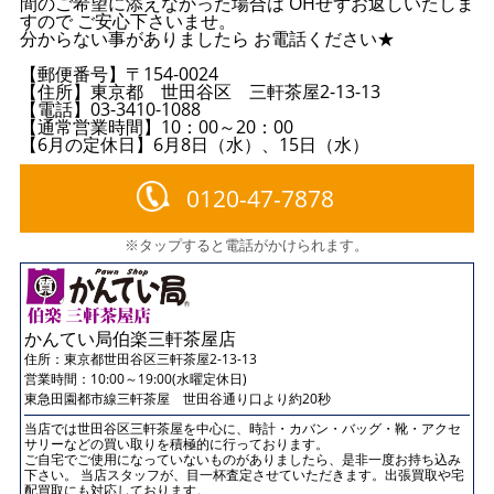
間のご希望に添えなかった場合は OHせずお返しいたしま
すので ご安心下さいませ。
分からない事がありましたら お電話ください★
【郵便番号】〒154-0024
【住所】東京都 世田谷区 三軒茶屋2-13-13
【電話】03-3410-1088
【通常営業時間】10：00～20：00
【6月の定休日】6月8日（水）、15日（水）
0120-47-7878
※タップすると電話がかけられます。
かんてい局伯楽三軒茶屋店
住所：
東京都世田谷区三軒茶屋2-13-13
営業時間：10:00～19:00(水曜定休日)
東急田園都市線三軒茶屋 世田谷通り口より約20秒
当店では世田谷区三軒茶屋を中心に、時計・カバン・バッグ・靴・アクセ
サリーなどの買い取りを積極的に行っております。
ご自宅でご使用になっていないものがありましたら、是非一度お持ち込み
下さい。 当店スタッフが、目一杯査定させていただきます。出張買取や宅
配買取にも対応しております。