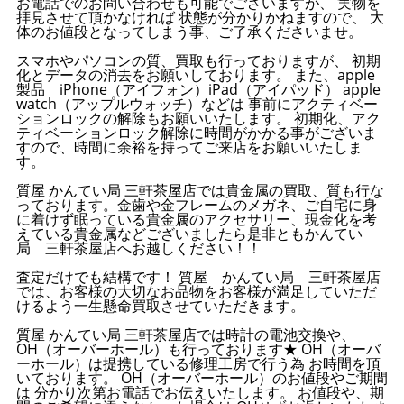
お電話でのお問い合わせも可能でございますが、 実物を
拝見させて頂かなければ 状態が分かりかねますので、 大
体のお値段となってしまう事、ご了承くださいませ。
スマホやパソコンの質、買取も行っておりますが、 初期
化とデータの消去をお願いしております。 また、apple
製品 iPhone（アイフォン）iPad（アイパッド） apple
watch（アップルウォッチ）などは 事前にアクティベー
ションロックの解除もお願いいたします。 初期化、アク
ティベーションロック解除に時間がかかる事がございま
すので、時間に余裕を持ってご来店をお願いいたしま
す。
質屋 かんてい局 三軒茶屋店では貴金属の買取、質も行な
っております。金歯や金フレームのメガネ、ご自宅に身
に着けず眠っている貴金属のアクセサリー、現金化を考
えている貴金属などございましたら是非ともかんてい
局 三軒茶屋店へお越しください！！
査定だけでも結構です！ 質屋 かんてい局 三軒茶屋店
では、お客様の大切なお品物をお客様が満足していただ
けるよう一生懸命買取させていただきます。
質屋 かんてい局 三軒茶屋店では時計の電池交換や、
OH（オーバーホール）も行っております★ OH（オーバ
ーホール）は提携している修理工房で行う為 お時間を頂
いております。 OH（オーバーホール）のお値段やご期間
は 分かり次第お電話でお伝えいたします。 お値段や、期